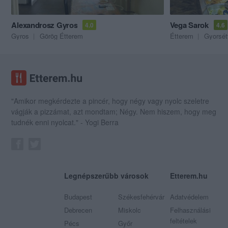
Alexandrosz Gyros
Vega Sarok
4.0
4.6
Gyros
Görög Étterem
Étterem
Gyorsét
"Amikor megkérdezte a pincér, hogy négy vagy nyolc szeletre
vágják a pizzámat, azt mondtam; Négy. Nem hiszem, hogy meg
tudnék enni nyolcat." - Yogi Berra
Legnépszerűbb városok
Etterem.hu
Budapest
Székesfehérvár
Adatvédelem
Debrecen
Miskolc
Felhasználási
feltételek
Pécs
Győr