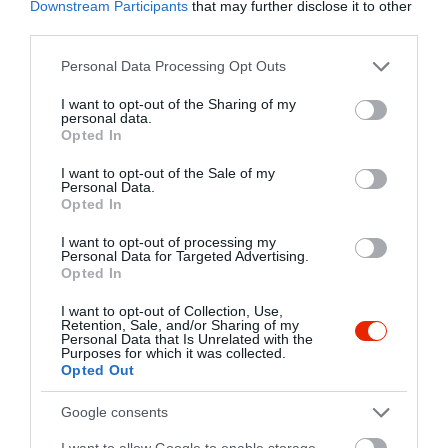
Downstream Participants
that may further disclose it to other
third parties.
Please note that this website/app uses one or more Google
Personal Data Processing Opt Outs
services and may gather and store information including but
not limited to your visit or usage behaviour. You may click to
I want to opt-out of the Sharing of my
personal data.
grant or deny consent to Google and its third-party tags to
Opted In
use your data for below specified purposes in below Google
consent section.
I want to opt-out of the Sale of my
Personal Data.
Opted In
I want to opt-out of processing my
Personal Data for Targeted Advertising.
Opted In
I want to opt-out of Collection, Use,
Retention, Sale, and/or Sharing of my
Personal Data that Is Unrelated with the
Purposes for which it was collected.
Opted Out
Google consents
Értékelések
Értékeld Te is
I want to allow Google to enable storage