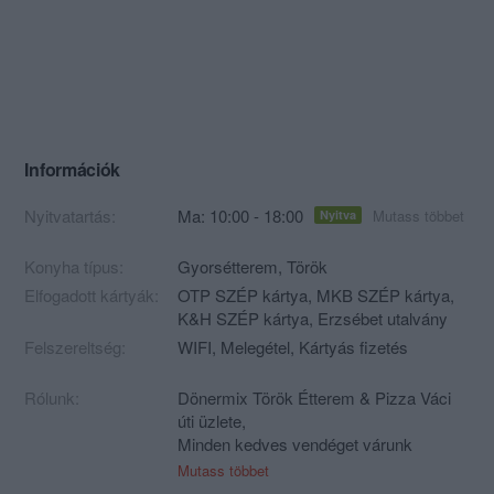
Információk
Nyitvatartás:
Ma: 10:00 - 18:00
Mutass többet
Nyitva
Konyha típus:
Gyorsétterem
,
Török
Elfogadott kártyák:
OTP SZÉP kártya, MKB SZÉP kártya,
K&H SZÉP kártya, Erzsébet utalvány
Felszereltség:
WIFI, Melegétel, Kártyás fizetés
Rólunk:
Dönermix Török Étterem & Pizza Váci
úti üzlete,
Minden kedves vendéget várunk
szeretettel!
Mutass többet