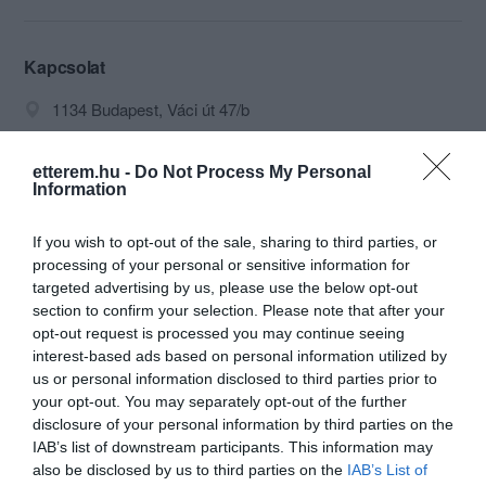
Kapcsolat
1134 Budapest, Váci út 47/b
+36 20 497 4403
etterem.hu -
Do Not Process My Personal
donermix1@gmail.com
Information
fb.com/donermixvaci/
If you wish to opt-out of the sale, sharing to third parties, or
processing of your personal or sensitive information for
targeted advertising by us, please use the below opt-out
section to confirm your selection. Please note that after your
opt-out request is processed you may continue seeing
interest-based ads based on personal information utilized by
us or personal information disclosed to third parties prior to
your opt-out. You may separately opt-out of the further
Probléma jelentése
Te vagy a tulajdonos?
disclosure of your personal information by third parties on the
IAB’s list of downstream participants. This information may
also be disclosed by us to third parties on the
IAB’s List of