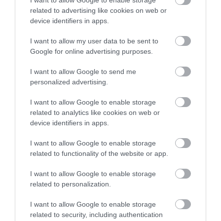
5
related to advertising like cookies on web or
1
5.0
device identifiers in apps.
4
0
3
0
I want to allow my user data to be sent to
2
0
Google for online advertising purposes.
1
0
I want to allow Google to send me
Összesen 1
personalized advertising.
I want to allow Google to enable storage
related to analytics like cookies on web or
Gyrost, olívás salátát és
device identifiers in apps.
tejberizst ettem. Nagyon finom
volt! Két nagyon kedves török
I want to allow Google to enable storage
related to functionality of the website or app.
úr üzemelteti. Vissza fog még
Kiss Rita
térni és megkóstolom a többi
2018. November 21.
I want to allow Google to enable storage
finomságukat is.
related to personalization.
Jelentés
I want to allow Google to enable storage
related to security, including authentication