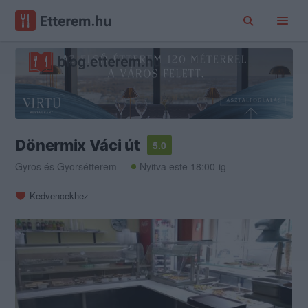
Dönermix Váci út
5.0
Gyros
és
Gyorsétterem
Nyitva este 18:00-ig
Kedvencekhez