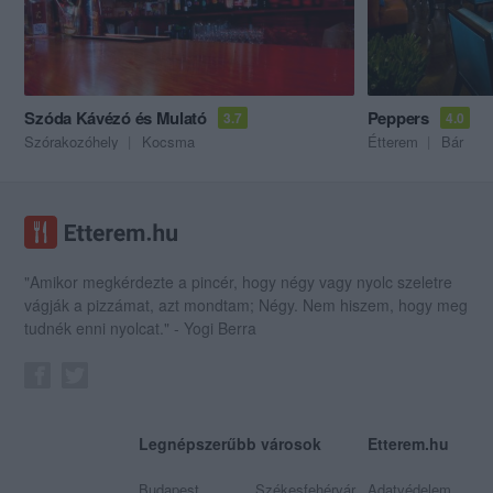
Szóda Kávézó és Mulató
Peppers
3.7
4.0
Szórakozóhely
Kocsma
Étterem
Bár
"Amikor megkérdezte a pincér, hogy négy vagy nyolc szeletre
vágják a pizzámat, azt mondtam; Négy. Nem hiszem, hogy meg
tudnék enni nyolcat." - Yogi Berra
Legnépszerűbb városok
Etterem.hu
Budapest
Székesfehérvár
Adatvédelem