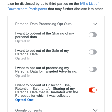
tudhatsz meg, a folyamatosan szépülő
Kapcsolat
also be disclosed by us to third parties on the
IAB’s List of
clubról.
Downstream Participants
that may further disclose it to other
2030 Érd, Liliom utca 3.
Akik még emlékeznek: a pályakezdő
third parties.
Bárány Attila, Hamvai "Gömbi" PG és
+36 20 917 9440
Please note that this website/app uses one or more Google
Jován is állt az érdi club dj pultjában.
Personal Data Processing Opt Outs
services and may gather and store information including but
info@excaliburclub.hu
not limited to your visit or usage behaviour. You may click to
I want to opt-out of the Sharing of my
http://www.excaliburclub.hu
personal data.
grant or deny consent to Google and its third-party tags to
Opted In
use your data for below specified purposes in below Google
https://www.facebook.com/excaliburcluberd
consent section.
I want to opt-out of the Sale of my
Personal Data.
Opted In
I want to opt-out of processing my
Personal Data for Targeted Advertising.
Opted In
I want to opt-out of Collection, Use,
Retention, Sale, and/or Sharing of my
Probléma jelentése
Te vagy a tulajdonos?
Personal Data that Is Unrelated with the
Purposes for which it was collected.
Opted Out
Google consents