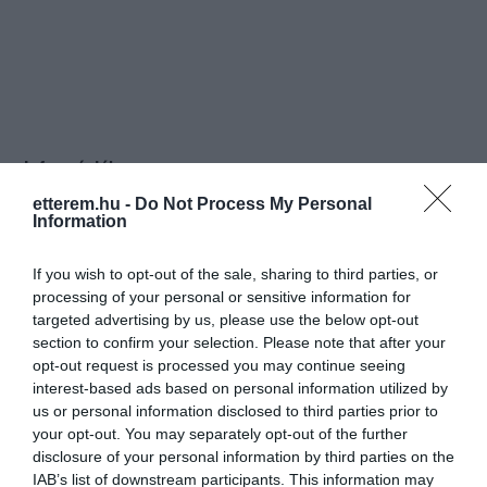
Információk
etterem.hu -
Do Not Process My Personal
Nyitvatartás:
Ma: Zárva
Mutass többet
Information
Zene típus:
Elektronikus, Dance
If you wish to opt-out of the sale, sharing to third parties, or
Felszereltség:
Parkoló
processing of your personal or sensitive information for
targeted advertising by us, please use the below opt-out
Rólunk:
Szeretettel meghívunk és köszöntünk a
section to confirm your selection. Please note that after your
hamarosan nyíló érdi, EXCALIBUR |
opt-out request is processed you may continue seeing
Private Club hivatalos Facebook oldalán.
interest-based ads based on personal information utilized by
Az oldal like-olásával első kézből
us or personal information disclosed to third parties prior to
Mutass többet
értesülhetsz a GRAND OPENING Party
your opt-out. You may separately opt-out of the further
dátumáról, fellépőiről, sztárvendégeiről.
disclosure of your personal information by third parties on the
Emelett számos érdekes dolgot
IAB’s list of downstream participants. This information may