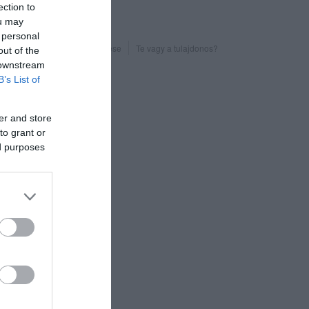
ection to
ou may
 personal
Probléma jelentése
Te vagy a tulajdonos?
out of the
 downstream
B’s List of
er and store
to grant or
ed purposes