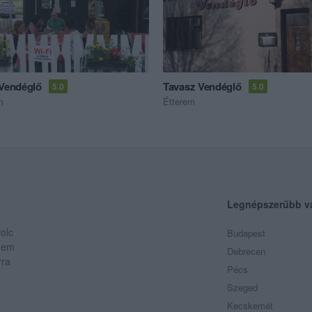
 Vendéglő
Tavasz Vendéglő
5.0
5.0
m
Étterem
Legnépszerűbb v
olc
Budapest
 Nem
Debrecen
rra
Pécs
Szeged
Kecskemét