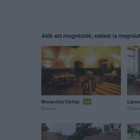
Akik ezt megnézték, ezeket is megnézt
Monarchia Sörház
Lezse
5.0
Étterem
Éttere