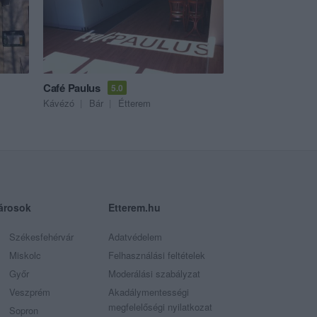
Café Paulus
5.0
Kávézó
Bár
Étterem
árosok
Etterem.hu
Székesfehérvár
Adatvédelem
Miskolc
Felhasználási feltételek
Győr
Moderálási szabályzat
Veszprém
Akadálymentességi
megfelelőségi nyilatkozat
Sopron