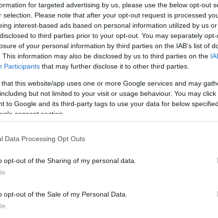
uk 60 főig.
formation for targeted advertising by us, please use the below opt-out s
tetésének biztosítását is vállaljuk előzetes egyeztetés
r selection. Please note that after your opt-out request is processed y
eing interest-based ads based on personal information utilized by us or
disclosed to third parties prior to your opt-out. You may separately opt-
losure of your personal information by third parties on the IAB’s list of
. This information may also be disclosed by us to third parties on the
IA
Participants
that may further disclose it to other third parties.
 that this website/app uses one or more Google services and may gath
including but not limited to your visit or usage behaviour. You may click 
 to Google and its third-party tags to use your data for below specifi
ogle consent section.
l Data Processing Opt Outs
o opt-out of the Sharing of my personal data.
In
o opt-out of the Sale of my Personal Data.
In