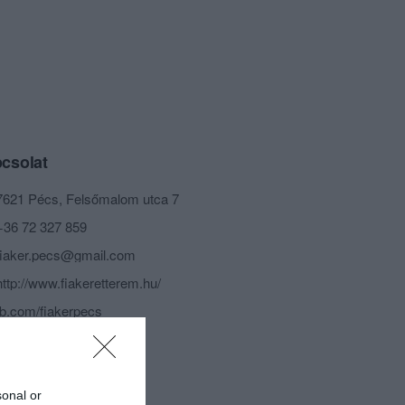
csolat
7621 Pécs, Felsőmalom utca 7
+36 72 327 859
fiaker.pecs@gmail.com
http://www.fiakeretterem.hu/
fb.com/fiakerpecs
sonal or