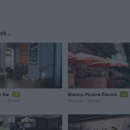
ék...
r Bár
Maestro Pizzéria Étterem
3.8
5.0
m
Bisztró
Pizzéria
Étterem