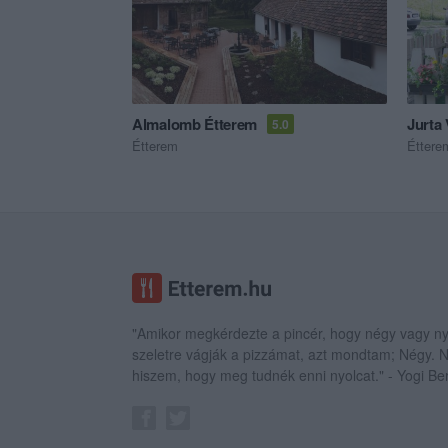
Almalomb Étterem
Jurta
5.0
Étterem
Éttere
"Amikor megkérdezte a pincér, hogy négy vagy ny
szeletre vágják a pizzámat, azt mondtam; Négy.
hiszem, hogy meg tudnék enni nyolcat." - Yogi Be