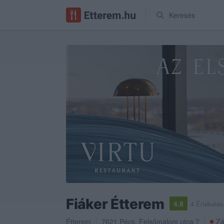
Keresés
Fiáker Étterem
4.8
4 Értékelés
Étterem
7621
Pécs
,
Felsőmalom utca 7
Zá