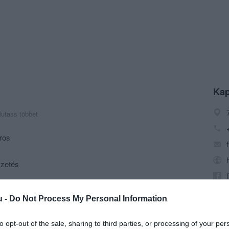
Kap
utass többet
ros
izetés
enüvel, valamint étlapunk bőséges kínálatával várjuk az
u -
Do Not Process My Personal Information
lytalálkozók, kisebb családi összejövetelek
to opt-out of the sale, sharing to third parties, or processing of your per