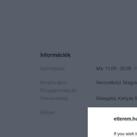
Információk
Nyitvatartás:
Ma: 11:00 - 22:00
M
Konyha típus:
Nemzetközi
,
Magya
Elfogadott kártyák:
Felszereltség:
Melegétel, Kártyás f
Rólunk:
Hétköznap ízletes m
ide betérőt.
etterem.h
Rendezvények, osztá
If you wish 