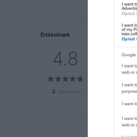
I want 
Advertis
Opted 
I want t
of my P
Értékelések
was col
Opted 
5
3
4.8
Google 
4
1
3
0
I want t
2
web or d
0
1
0
I want t
purpose
Összesen 4
I want 
I want t
web or d