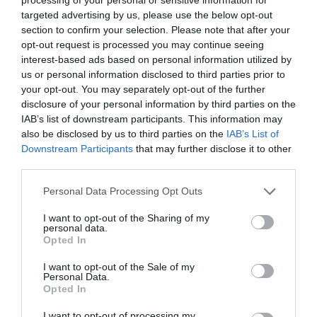
targeted advertising by us, please use the below opt-out
section to confirm your selection. Please note that after your
opt-out request is processed you may continue seeing
interest-based ads based on personal information utilized by
us or personal information disclosed to third parties prior to
your opt-out. You may separately opt-out of the further
disclosure of your personal information by third parties on the
IAB’s list of downstream participants. This information may
also be disclosed by us to third parties on the
IAB’s List of
Downstream Participants
that may further disclose it to other
third parties.
Please note that this website/app uses one or more Google
Personal Data Processing Opt Outs
services and may gather and store information including but
not limited to your visit or usage behaviour. You may click to
I want to opt-out of the Sharing of my
personal data.
grant or deny consent to Google and its third-party tags to
Opted In
use your data for below specified purposes in below Google
consent section.
I want to opt-out of the Sale of my
Értékelések
Értékeld Te is
Personal Data.
Opted In
5
1
I want to opt-out of processing my