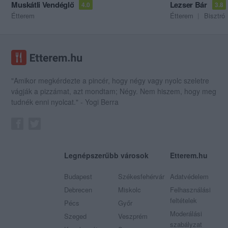
Muskátli Vendéglő
Lezser Bár
4.0
3.8
Étterem
Étterem
Bisztró
"Amikor megkérdezte a pincér, hogy négy vagy nyolc szeletre
vágják a pizzámat, azt mondtam; Négy. Nem hiszem, hogy meg
tudnék enni nyolcat." - Yogi Berra
Legnépszerűbb városok
Etterem.hu
Budapest
Székesfehérvár
Adatvédelem
Debrecen
Miskolc
Felhasználási
feltételek
Pécs
Győr
Moderálási
Szeged
Veszprém
szabályzat