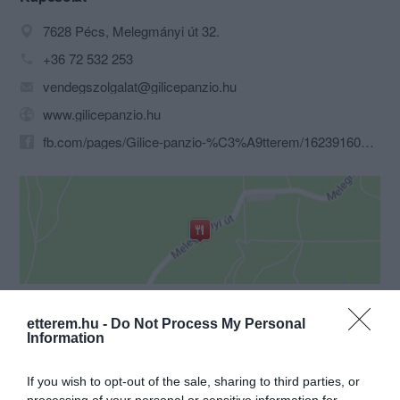
7628 Pécs, Melegmányi út 32.
+36 72 532 253
vendegszolgalat@gilicepanzio.hu
www.gilicepanzio.hu
fb.com/pages/Gilice-panzio-%C3%A9tterem/162391603773266?sk=timeline
Probléma jelentése
Te vagy a tulajdonos?
etterem.hu -
Do Not Process My Personal
Information
If you wish to opt-out of the sale, sharing to third parties, or
processing of your personal or sensitive information for