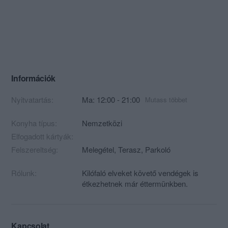
Információk
Nyitvatartás:
Ma: 12:00 - 21:00
Mutass többet
Konyha típus:
Nemzetközi
Elfogadott kártyák:
Felszereltség:
Melegétel, Terasz, Parkoló
Rólunk:
Kilófaló elveket követő vendégek is
étkezhetnek már éttermünkben.
Kapcsolat