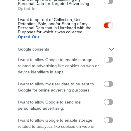
4.5
4
Personal Data for Targeted Advertising.
1
Opted In
3
0
2
0
I want to opt-out of Collection, Use,
Retention, Sale, and/or Sharing of my
1
0
Personal Data that Is Unrelated with the
Purposes for which it was collected.
Opted Out
Összesen 2
Google consents
I want to allow Google to enable storage
Az erdő közepén egy
related to advertising like cookies on web or
mesebeli étterem. Egy igazán
device identifiers in apps.
pörgős napon érkeztünk. Még
nem jártunk az étteremben, de
Kovács Bettyna
I want to allow my user data to be sent to
már sokat hallottunk róla. A
2009. Március 7.
Google for online advertising purposes.
megrendelt ételek nagyon
I want to allow Google to send me
finomak, ízletesek voltak. A
personalized advertising.
kiszolgálás figyelmes. A
felszolgálónak volt néhány
I want to allow Google to enable storage
kedves szava ebben a
related to analytics like cookies on web or