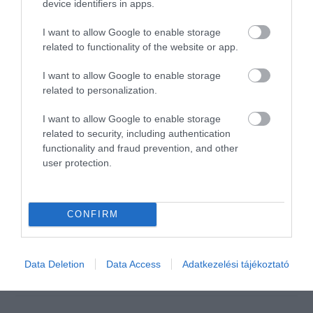
forgalomban is.
device identifiers in apps.
Egy négy fős
I want to allow Google to enable storage
asztaltársasággal voltunk.
related to functionality of the website or app.
Kellemesen éreztük
magunkat, jó volt kiszakadni a
I want to allow Google to enable storage
városi nyüzsgésből. Nyáron
related to personalization.
visszatérünk.
I want to allow Google to enable storage
Jelentés
related to security, including authentication
functionality and fraud prevention, and other
user protection.
Az ételek finomak, a
kiszolgálás rendkívül udvarias
és figyelmes volt.
CONFIRM
Sári Jőzsefné
Jelentés
2008. Február 10.
Data Deletion
Data Access
Adatkezelési tájékoztató