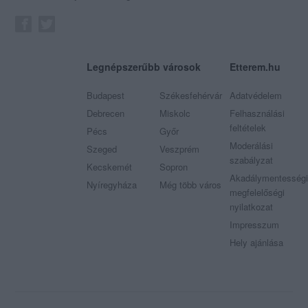
Legnépszerűbb városok
Etterem.hu
Budapest
Székesfehérvár
Adatvédelem
Debrecen
Miskolc
Felhasználási
feltételek
Pécs
Győr
Moderálási
Szeged
Veszprém
szabályzat
Kecskemét
Sopron
Akadálymentességi
Nyíregyháza
Még több város
megfelelőségi
nyilatkozat
Impresszum
Hely ajánlása