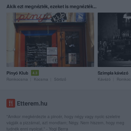
Akik ezt megnézték, ezeket is megnézték...
Pinyó Klub
Szimpla kávézó
4.3
Romkocsma
Kocsma
Söröző
Kávézó
Romkoc
"Amikor megkérdezte a pincér, hogy négy vagy nyolc szeletre
vágják a pizzámat, azt mondtam; Négy. Nem hiszem, hogy meg
tudnék enni nyolcat." - Yogi Berra