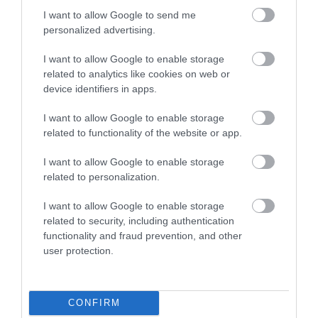
Értékelések
I want to allow Google to send me
personalized advertising.
5
2
4.2
4
2
I want to allow Google to enable storage
3
1
related to analytics like cookies on web or
2
device identifiers in apps.
0
1
0
I want to allow Google to enable storage
related to functionality of the website or app.
Összesen 5
I want to allow Google to enable storage
related to personalization.
I want to allow Google to enable storage
related to security, including authentication
functionality and fraud prevention, and other
user protection.
CONFIRM