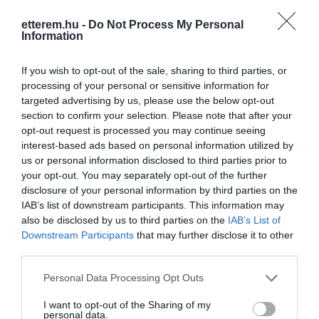
támogatja a hozzá forduló programokat,
művészeket. Filmklubok, alternatív
etterem.hu -
Do Not Process My Personal
Information
színházi előadások, kiállítások,
Kapcsolat
workshopok fordulnak meg nálunk és
1073 Budapest, Akácfa utca 51.
minden este a legjobb klubestek és a
If you wish to opt-out of the sale, sharing to third parties, or
méltán híres pizza szeletünk a
processing of your personal or sensitive information for
+36 70 638 5040
főszereplő.
targeted advertising by us, please use the below opt-out
info@fogashaz.hu
A szomszédos udvaron lévő Fogas
section to confirm your selection. Please note that after your
Kerttel kiegészülve macskaköves, fás
opt-out request is processed you may continue seeing
www.fogashaz.hu
udvaron, a csillagos ég alatt várunk házi
interest-based ads based on personal information utilized by
www.fb.com/fogashaz
limonádéval és friss grill ételekkel.
us or personal information disclosed to third parties prior to
your opt-out. You may separately opt-out of the further
disclosure of your personal information by third parties on the
IAB’s list of downstream participants. This information may
also be disclosed by us to third parties on the
IAB’s List of
Downstream Participants
that may further disclose it to other
third parties.
Please note that this website/app uses one or more Google
Personal Data Processing Opt Outs
services and may gather and store information including but
Probléma jelentése
Te vagy a tulajdonos?
not limited to your visit or usage behaviour. You may click to
I want to opt-out of the Sharing of my
personal data.