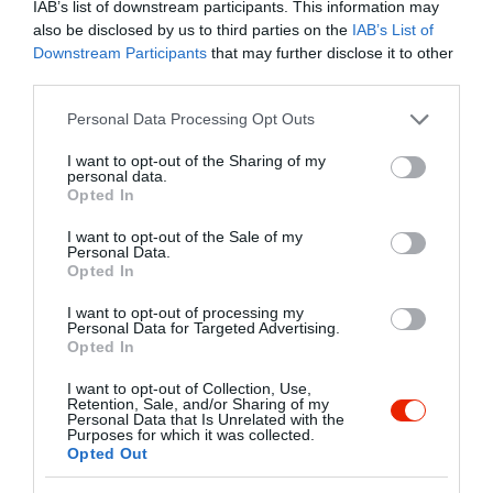
IAB’s list of downstream participants. This information may
betérő látogatókat.
also be disclosed by us to third parties on the
IAB’s List of
Kapcsolat
Downstream Participants
that may further disclose it to other
Akár bort szeretne kóstolni, akár
third parties.
7773 Villány, Diófás utca 1.
vásárolni, 40 fő befogadására alkalmas
borozónk a hét minden napján 10:00-től
Please note that this website/app uses one or more Google
Personal Data Processing Opt Outs
+36 72 592 109
várja a borbarátokat. Ha kíváncsi a
services and may gather and store information including but
info@geretamas.hu
borok mögött rejlő titokzatos világra,
not limited to your visit or usage behaviour. You may click to
I want to opt-out of the Sharing of my
personal data.
szívesen kalauzoljuk egy
grant or deny consent to Google and its third-party tags to
http://www.geretamas.hu/
Opted In
pincelátogatáson.
use your data for below specified purposes in below Google
fb.com/geretamaseszsolt/timeline
consent section.
I want to opt-out of the Sale of my
Personal Data.
Opted In
I want to opt-out of processing my
Personal Data for Targeted Advertising.
Opted In
I want to opt-out of Collection, Use,
Retention, Sale, and/or Sharing of my
Personal Data that Is Unrelated with the
Probléma jelentése
Te vagy a tulajdonos?
Purposes for which it was collected.
Opted Out