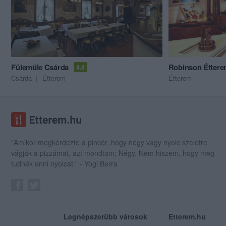
Fülemüle Csárda
Robinson Étter
4.8
Csárda
Étterem
Étterem
"Amikor megkérdezte a pincér, hogy négy vagy nyolc szeletre
vágják a pizzámat, azt mondtam; Négy. Nem hiszem, hogy meg
tudnék enni nyolcat." - Yogi Berra
Legnépszerűbb városok
Etterem.hu