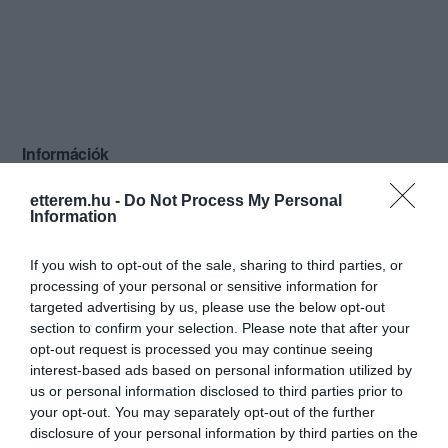
Információk
Nyitvatartás:
Ma: 10:00 - 22:00
Mutass többet
etterem.hu -
Do Not Process My Personal
Information
Konyha típus:
Nemzetközi
If you wish to opt-out of the sale, sharing to third parties, or
Elfogadott kártyák:
processing of your personal or sensitive information for
Felszereltség:
Melegétel, Terasz, Parkoló
targeted advertising by us, please use the below opt-out
section to confirm your selection. Please note that after your
Rólunk:
Villány központjában található
opt-out request is processed you may continue seeing
pincészetünk borozójában a hét minden
interest-based ads based on personal information utilized by
napján várjuk a borkedvelő
us or personal information disclosed to third parties prior to
vendégeinket. A hangulatos borozó és a
Mutass többet
your opt-out. You may separately opt-out of the further
hozzá kapcsolódó kerthelység vidéki
disclosure of your personal information by third parties on the
hangulatot árasztva marasztalja a