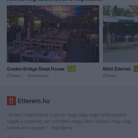
Golden Bridge Steak House
Móló Étterem
4.0
5
Étterem
Steakhouse
Étterem
"Amikor megkérdezte a pincér, hogy négy vagy nyolc szeletre
vágják a pizzámat, azt mondtam; Négy. Nem hiszem, hogy meg
tudnék enni nyolcat." - Yogi Berra