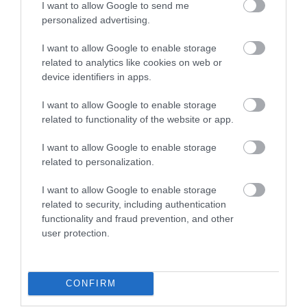
I want to allow Google to send me
nehezen kaptunk asztalt .
personalized advertising.
Későn kaptuk meg a meg
rendelt pizzakat.Ami meg volt
I want to allow Google to enable storage
égve szörnyű íze volt. Akikkel
related to analytics like cookies on web or
device identifiers in apps.
mentünk nem is azt a pizzát
kaptak amit rendeltek.
I want to allow Google to enable storage
Sietettek hogy na bazd+
related to functionality of the website or app.
haladj már kell másnak az
asztal, úgy hogy még meg
I want to allow Google to enable storage
sem ettük a pizzát. Gyerekkel
related to personalization.
mentünk és olyan sokat kellet
I want to allow Google to enable storage
nekik is várni .Soha többé nem
related to security, including authentication
megyünk és remélem más
functionality and fraud prevention, and other
sem.....
user protection.
Jelentés
CONFIRM
Hangulatos,kedves