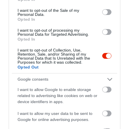
Értékelések
Értékeld Te is
use your data for below specified purposes in below Google
consent section.
I want to opt-out of the Sale of my
Personal Data.
5
5
4.3
Opted In
4
0
3
0
I want to opt-out of processing my
Personal Data for Targeted Advertising.
2
0
Opted In
1
1
I want to opt-out of Collection, Use,
Retention, Sale, and/or Sharing of my
Összesen 6
Personal Data that Is Unrelated with the
Purposes for which it was collected.
Opted Out
Nagyon rossz a hely....
Google consents
Verseny miatt kellet
I want to allow Google to enable storage
Balatonfüredre utaznunk
related to advertising like cookies on web or
.Ezért látogattuk meg az
Boldizsár Enikő
device identifiers in apps.
éttermet. Először is nem volt
2023. Április 2.
hely ...Ki küldtek minket
I want to allow my user data to be sent to
Google for online advertising purposes.
,másokat is .Azután nagy
nehezen rendeltünk . Nagy