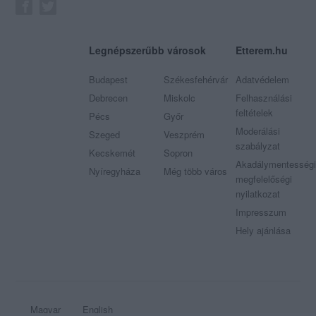
Legnépszerűbb városok
Etterem.hu
Budapest
Székesfehérvár
Adatvédelem
Debrecen
Miskolc
Felhasználási
feltételek
Pécs
Győr
Moderálási
Szeged
Veszprém
szabályzat
Kecskemét
Sopron
Akadálymentességi
Nyíregyháza
Még több város
megfelelőségi
nyilatkozat
Impresszum
Hely ajánlása
Magyar
English