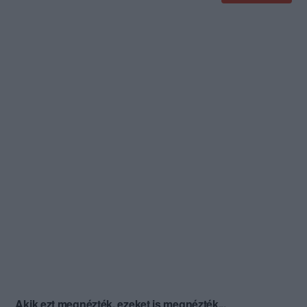
Akik ezt megnézték, ezeket is megnézték...