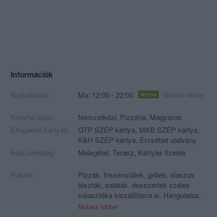
Információk
Nyitvatartás:
Ma: 12:00 - 22:00
Mutass többet
Nyitva
Konyha típus:
Nemzetközi
,
Pizzéria
,
Magyaros
Elfogadott kártyák:
OTP SZÉP kártya, MKB SZÉP kártya,
K&H SZÉP kártya, Erzsébet utalvány
Felszereltség:
Melegétel, Terasz, Kártyás fizetés
Rólunk:
Pizzák, frissensültek, grillek, olaszos
tészták, saláták, desszertek széles
választéka kiszállításra is. Hangulatos,
modern környezet, nyáron kerthelyiség
Mutass többet
és a legfőbb: egész évben megfizethető