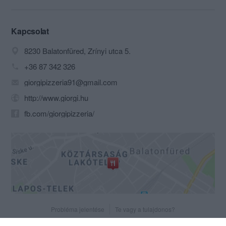
árak!
Kapcsolat
8230 Balatonfüred, Zrínyi utca 5.
+36 87 342 326
giorgipizzeria91@gmail.com
http://www.giorgi.hu
fb.com/giorgipizzeria/
Probléma jelentése
Te vagy a tulajdonos?