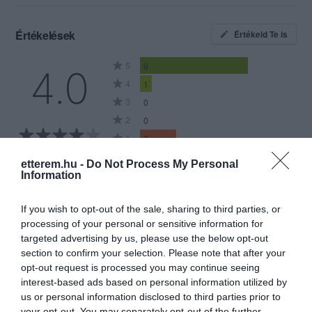
Értékelések
Értékeld Te is
5
9
4.0
4
1
3
0
2
0
1
3
Összesen 13
etterem.hu -
Do Not Process My Personal
Information
If you wish to opt-out of the sale, sharing to third parties, or
Kedvenc pizzeriám én még
processing of your personal or sensitive information for
nem csalódtam az ételekben
targeted advertising by us, please use the below opt-out
section to confirm your selection. Please note that after your
Jelentés
opt-out request is processed you may continue seeing
Ziegler Adrienn
interest-based ads based on personal information utilized by
2020. Szeptember 27.
us or personal information disclosed to third parties prior to
your opt-out. You may separately opt-out of the further