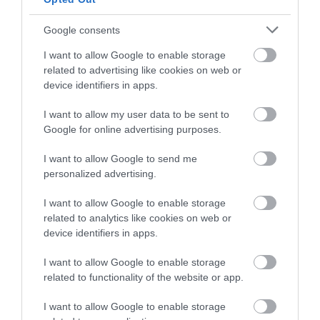
napot. :/ Mexikói pizzát
rendeltem, aminek néhol volt
Apagyi Attila
Google consents
tészta, és nyomokban kukorica
2020. Május 7.
I want to allow Google to enable storage
íze, mind ezt 1900 forintért.
related to advertising like cookies on web or
Szóval lehet fogni a rossz
device identifiers in apps.
napra, de többet inkább nem
fogok ennyiért kockáztatni!!!!!!!
I want to allow my user data to be sent to
Google for online advertising purposes.
Jelentés
I want to allow Google to send me
personalized advertising.
Ezer éve innen rendelek volt
I want to allow Google to enable storage
negativ élményem is velük de
related to analytics like cookies on web or
mivel vendéglátos vagyok
device identifiers in apps.
megtudom érteni mert
Illyuk Illyuk
mindenkinek van rossz napja
2019. Április 22.
I want to allow Google to enable storage
igy lehet a szakácsnak is vagy
related to functionality of the website or app.
akár a pizzafutár fiunak
I want to allow Google to enable storage
de viszont most már nem