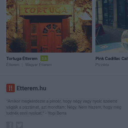
Tortuga Étterem
Pink Cadillac Cal
3.8
Étterem
Magyar Étterem
Pizzéria
"Amikor megkérdezte a pincér, hogy négy vagy nyolc szeletre
vágják a pizzámat, azt mondtam; Négy. Nem hiszem, hogy meg
tudnék enni nyolcat." - Yogi Berra