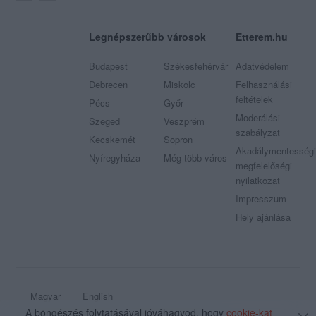
Legnépszerűbb városok
Etterem.hu
Budapest
Székesfehérvár
Adatvédelem
Debrecen
Miskolc
Felhasználási
feltételek
Pécs
Győr
Moderálási
Szeged
Veszprém
szabályzat
Kecskemét
Sopron
Akadálymentességi
Nyíregyháza
Még több város
megfelelőségi
nyilatkozat
Impresszum
Hely ajánlása
Magyar
English
A böngészés folytatásával jóváhagyod, hogy
cookie-kat
© 2009 - 2026 Etterem.hu - Minden jog fenntartva