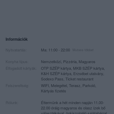
Információk
Nyitvatartás:
Ma: 11:00 - 22:00
Mutass többet
Konyha típus:
Nemzetközi
,
Pizzéria
,
Magyaros
Elfogadott kártyák:
OTP SZÉP kártya, MKB SZÉP kártya,
K&H SZÉP kártya, Erzsébet utalvány,
Sodexo Pass, Ticket restaurant
Felszereltség:
WIFI, Melegétel, Terasz, Parkoló,
Kártyás fizetés
Rólunk:
Éttermünk a hét minden napján 11.00-
22.00 óráig magyaros és olasz ízek bő
választékával, önkiszolgáló salátabárral,