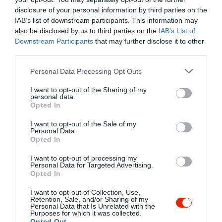
disclosure of your personal information by third parties on the
IAB’s list of downstream participants. This information may
családi összejövetel volt, az
also be disclosed by us to third parties on the
IAB’s List of
unokahugom tálakat és sok
Downstream Participants
that may further disclose it to other
rántott csirkeszárnyat rendelt,
third parties.
friss és finom volt minden
Borbíró Magdi
Please note that this website/app uses one or more Google
2020. Június 11.
Personal Data Processing Opt Outs
Jelentés
services and may gather and store information including but
not limited to your visit or usage behaviour. You may click to
I want to opt-out of the Sharing of my
personal data.
grant or deny consent to Google and its third-party tags to
Opted In
use your data for below specified purposes in below Google
A pizza hideg volt, szinte
consent section.
I want to opt-out of the Sale of my
ehetetlen, drága, senkinek
Personal Data.
sem ajánlom!
Opted In
Kácsor Barbara
Jelentés
I want to opt-out of processing my
2020. Május 7.
Personal Data for Targeted Advertising.
Opted In
I want to opt-out of Collection, Use,
Retention, Sale, and/or Sharing of my
Szerintem nekem sikerült
Personal Data that Is Unrelated with the
Purposes for which it was collected.
kifognom azt a bizonyos rossz
Opted Out