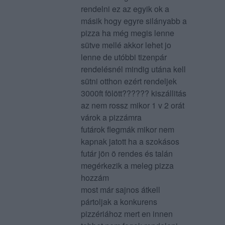
rendelni ez az egyik ok a
másik hogy egyre silányabb a
pizza ha még megis lenne
sütve mellé akkor lehet jo
lenne de utóbbi tizenpár
rendelésnél mindig utána kell
sütni otthon ezért rendeljek
3000ft fölött?????? kiszállitás
az nem rossz mikor 1 v 2 orát
várok a pizzámra
futárok flegmák mikor nem
kapnak jatott ha a szokásos
futár jön ö rendes és talán
megérkezik a meleg pizza
hozzám
most már sajnos átkell
pártoljak a konkurens
pizzériához mert en innen