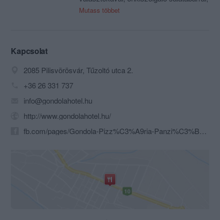
nyáron grill terasszal áll kedves
Mutass többet
vendégeink rendelkezésére.
Kisebb rendezvényeket, baráti
összejöveteleket, osztálytalálkozókat,
szülinapokat 35-főig vállalunk!
Kapcsolat
2085 Pilisvörösvár, Tűzoltó utca 2.
+36 26 331 737
info@gondolahotel.hu
http://www.gondolahotel.hu/
fb.com/pages/Gondola-Pizz%C3%A9ria-Panzi%C3%B3/1423594547854299?sk=timeline&ref=page_internal