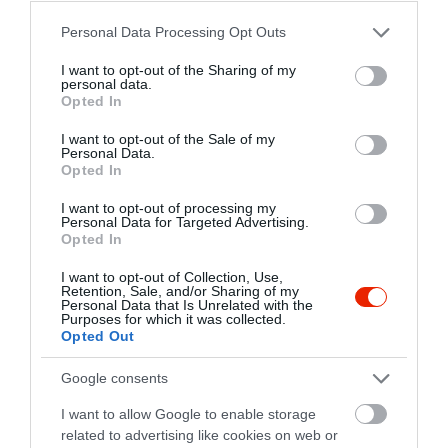
visszatérünk! ❤️
Please note that this website/app uses one or more Google
Personal Data Processing Opt Outs
services and may gather and store information including but
Jelentés
not limited to your visit or usage behaviour. You may click to
I want to opt-out of the Sharing of my
personal data.
grant or deny consent to Google and its third-party tags to
Opted In
use your data for below specified purposes in below Google
A szezonális levest
consent section.
I want to opt-out of the Sale of my
Personal Data.
választottuk, ami
Opted In
gyümölcsleves volt. Kellemes,
pont jó kesernyés volt, finom
Szabó Virág
I want to opt-out of processing my
Personal Data for Targeted Advertising.
édes tejszínhabbal. A főételek
2023. Június 24.
Opted In
(souflaki, dijoni csirke)
gusztusosan voltak tálalva,
I want to opt-out of Collection, Use,
Retention, Sale, and/or Sharing of my
kiadós adagokat adnak. És
Personal Data that Is Unrelated with the
Purposes for which it was collected.
tényleg dijoni mustárral
Opted Out
készült! A kiszolgálás udvarias
volt. Nagyon kellemes étterem,
Google consents
csak ajánlani tudjuk. A terasza
I want to allow Google to enable storage
a korzón a Dunára néz, árnyas
related to advertising like cookies on web or
és hétvégén ebédidőben