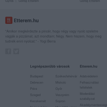
Gyros
Görög Étterem
Görög Étterem
"Amikor megkérdezte a pincér, hogy négy vagy nyolc szeletre
vágják a pizzámat, azt mondtam; Négy. Nem hiszem, hogy meg
tudnék enni nyolcat." - Yogi Berra
Legnépszerűbb városok
Etterem.hu
Budapest
Székesfehérvár
Adatvédelem
Debrecen
Miskolc
Felhasználási
feltételek
Pécs
Győr
Moderálási
Szeged
Veszprém
szabályzat
Kecskemét
Sopron
Akadálymentességi