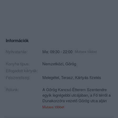
Információk
Nyitvatartás:
Ma: 09:30 - 22:00
Mutass többet
Konyha típus:
Nemzetközi
,
Görög
Elfogadott kártyák:
Felszereltség:
Melegétel, Terasz, Kártyás fizetés
Rólunk:
A Görög Kancsó Étterem Szentendre
egyik legrégebbi utcájában, a Fő térről a
Dunakorzóra vezető Görög utca alján
helyezkedik el. Az utcát (és később az
Mutass többet
éttermet is) a XVII. század végén, a
török hódítás elől szép számmal