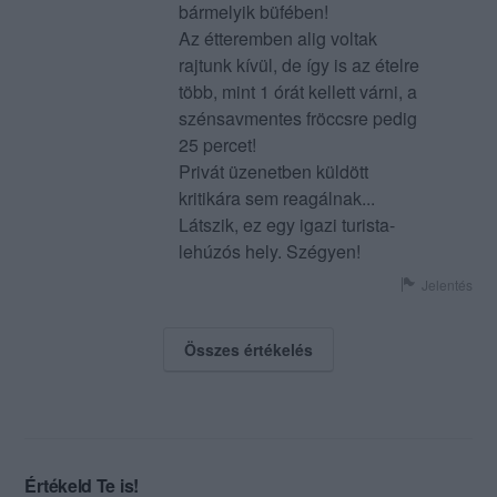
bármelyik büfében!
Az étteremben alig voltak
rajtunk kívül, de így is az ételre
több, mint 1 órát kellett várni, a
szénsavmentes fröccsre pedig
25 percet!
Privát üzenetben küldött
kritikára sem reagálnak...
Látszik, ez egy igazi turista-
lehúzós hely. Szégyen!
Jelentés
Összes értékelés
Értékeld Te is!