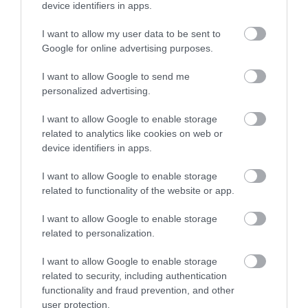
device identifiers in apps.
teltházas.
I want to allow my user data to be sent to
Jelentés
Google for online advertising purposes.
I want to allow Google to send me
Borzalmas tapasztalat.
personalized advertising.
Elvitelte vettunk harom gyrost
I want to allow Google to enable storage
pitaban, nem is neztuk meg,
related to analytics like cookies on web or
hazaerven megmelegitettuk es
Sebestyén Renáta
device identifiers in apps.
tele volt a csirke combjanak a
2023. Június 11.
tollaval, a hus ragos volt es az
I want to allow Google to enable storage
egyikben meg csontot is
related to functionality of the website or app.
talaltunk.
I want to allow Google to enable storage
Senkinek sem ajanljuk!!!
related to personalization.
Jelentés
I want to allow Google to enable storage
related to security, including authentication
functionality and fraud prevention, and other
Nagyon finom ételek, italok,
user protection.