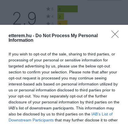
5
6
2.9
4
2
3
3
2
1
etterem.hu -
Do Not Process My Personal
1
7
Information
Összesen 19
If you wish to opt-out of the sale, sharing to third parties, or
processing of your personal or sensitive information for
targeted advertising by us, please use the below opt-out
Nagyon hangulatos hely,
section to confirm your selection. Please note that after your
opt-out request is processed you may continue seeing
teljesen átjön a görög
interest-based ads based on personal information utilized by
életérzés! Az ételek rendkívül
us or personal information disclosed to third parties prior to
finomak voltak, minden
Burián Etelka
your opt-out. You may separately opt-out of the further
nagyon friss és ízletes. A
2025. Július 1.
disclosure of your personal information by third parties on the
kiszolgálás gyors, figyelmes
IAB’s list of downstream participants. This information may
és kedves – igazán
also be disclosed by us to third parties on the
IAB’s List of
vendégszerető légkör. Öröm
Downstream Participants
that may further disclose it to other
third parties.
volt itt lenni, biztosan