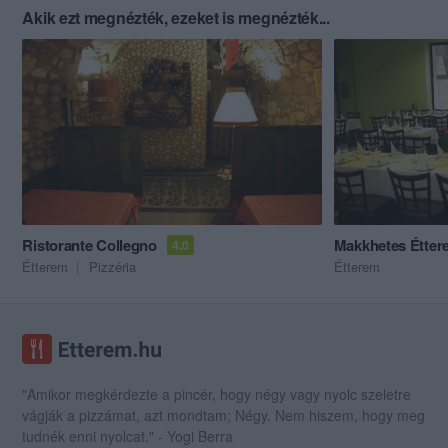
Akik ezt megnézték, ezeket is megnézték...
Ristorante Collegno
Makkhetes Étter
4.0
Étterem
Pizzéria
Étterem
"Amikor megkérdezte a pincér, hogy négy vagy nyolc szeletre
vágják a pizzámat, azt mondtam; Négy. Nem hiszem, hogy meg
tudnék enni nyolcat." - Yogi Berra