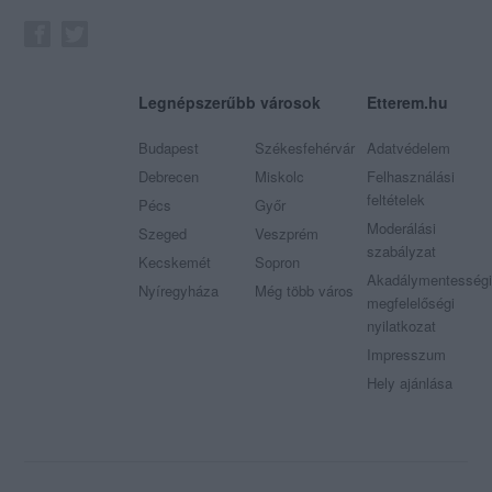
Legnépszerűbb városok
Etterem.hu
Budapest
Székesfehérvár
Adatvédelem
Debrecen
Miskolc
Felhasználási
feltételek
Pécs
Győr
Moderálási
Szeged
Veszprém
szabályzat
Kecskemét
Sopron
Akadálymentességi
Nyíregyháza
Még több város
megfelelőségi
nyilatkozat
Impresszum
Hely ajánlása