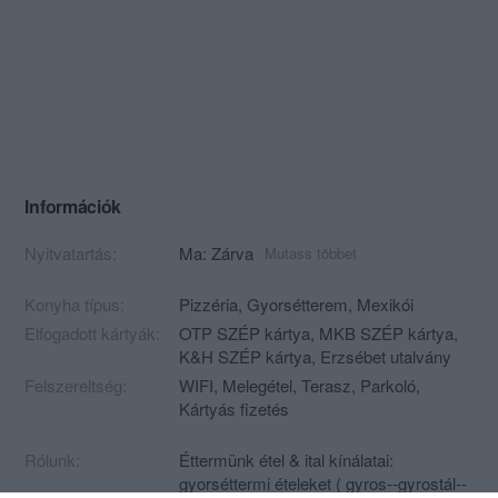
Információk
Nyitvatartás:
Ma: Zárva
Mutass többet
Konyha típus:
Pizzéria
,
Gyorsétterem
,
Mexikói
Elfogadott kártyák:
OTP SZÉP kártya, MKB SZÉP kártya,
K&H SZÉP kártya, Erzsébet utalvány
Felszereltség:
WIFI, Melegétel, Terasz, Parkoló,
Kártyás fizetés
Rólunk:
Éttermünk étel & ital kínálatai:
gyorséttermi ételeket ( gyros--gyrostál--