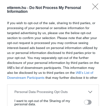
hamburger--mexicoi ételek--burrito--
taco--quesadillas--nacos--pizza)
Mutass többet
etterem.hu -
Do Not Process My Personal
meleg ételek ( napi menü--frissensültek-
Information
-köretek--raguk--pörköltek--
sült_panírozott húsok)
If you wish to opt-out of the sale, sharing to third parties, or
italok ( hideg üdítők--kávék--teák stb)
Kapcsolat
processing of your personal or sensitive information for
sütemények ( cukrászsütemények)
targeted advertising by us, please use the below opt-out
4600 Kisvárda, Krudy park
section to confirm your selection. Please note that after your
opt-out request is processed you may continue seeing
+36 30 504 0266
interest-based ads based on personal information utilized by
fb.com/Green-Black-228344253982000/
us or personal information disclosed to third parties prior to
your opt-out. You may separately opt-out of the further
disclosure of your personal information by third parties on the
IAB’s list of downstream participants. This information may
also be disclosed by us to third parties on the
IAB’s List of
Downstream Participants
that may further disclose it to other
third parties.
Please note that this website/app uses one or more Google
Personal Data Processing Opt Outs
services and may gather and store information including but
Probléma jelentése
Te vagy a tulajdonos?
not limited to your visit or usage behaviour. You may click to
I want to opt-out of the Sharing of my
personal data.
grant or deny consent to Google and its third-party tags to