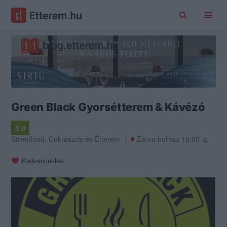
Green Black Gyorsétterem & Kávézó
5.0
Streetfood
,
Cukrászda
és
Étterem
Zárva holnap 10:00-ig
Kedvencekhez