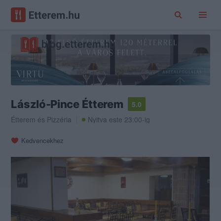
László-Pince Étterem
5.0
Étterem
és
Pizzéria
Nyitva este 23:00-ig
Kedvencekhez