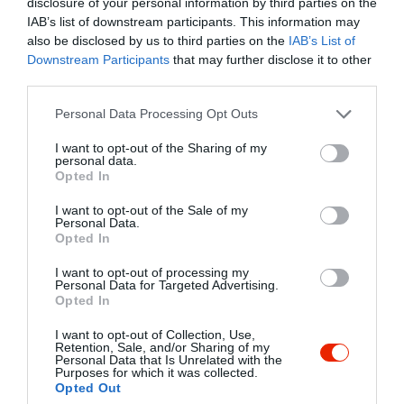
disclosure of your personal information by third parties on the
IAB’s list of downstream participants. This information may
also be disclosed by us to third parties on the
IAB’s List of
Downstream Participants
that may further disclose it to other
third parties.
Please note that this website/app uses one or more Google
Personal Data Processing Opt Outs
services and may gather and store information including but
not limited to your visit or usage behaviour. You may click to
I want to opt-out of the Sharing of my
personal data.
grant or deny consent to Google and its third-party tags to
Opted In
use your data for below specified purposes in below Google
consent section.
I want to opt-out of the Sale of my
Personal Data.
Opted In
I want to opt-out of processing my
Personal Data for Targeted Advertising.
Opted In
I want to opt-out of Collection, Use,
Retention, Sale, and/or Sharing of my
Personal Data that Is Unrelated with the
Purposes for which it was collected.
Értékelések
Értékeld Te is
Opted Out