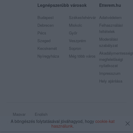
Legnépszerűbb városok
Etterem.hu
Budapest
Székesfehérvár
Adatvédelem
Debrecen
Miskolc
Felhasználási
feltételek
Pécs
Győr
Moderálási
Szeged
Veszprém
szabályzat
Kecskemét
Sopron
Akadálymentességi
Nyíregyháza
Még több város
megfelelőségi
nyilatkozat
Impresszum
Hely ajánlása
Magyar
English
A böngészés folytatásával jóváhagyod, hogy
cookie-kat
© 2009 - 2026 Etterem.hu - Minden jog fenntartva
használunk
.