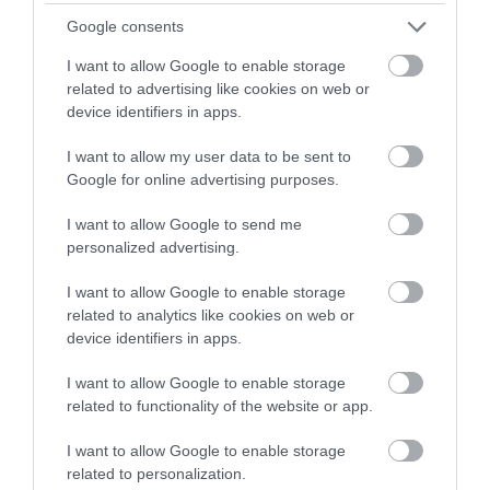
5
1
Google consents
5.0
4
0
I want to allow Google to enable storage
3
0
related to advertising like cookies on web or
2
0
device identifiers in apps.
1
0
I want to allow my user data to be sent to
Összesen 1
Google for online advertising purposes.
I want to allow Google to send me
personalized advertising.
A pincér nagyon aranyos
kedves volt
I want to allow Google to enable storage
related to analytics like cookies on web or
velünk,maximálisan meg
device identifiers in apps.
vagyok vele elégedve! Viszont
Papp Szilvia
aki a pultban volt hölgy vele
2011. Március 14.
I want to allow Google to enable storage
nem igazán!!!! Köszönöm a
related to functionality of the website or app.
szakácsoknak a finom vacsit!!!!
A hely nagyon szép ,tiszta
I want to allow Google to enable storage
related to personalization.
,elegáns sok sikert kívánok