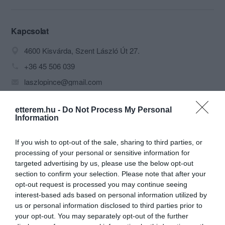
évtizedes tapasztalattal rendelkező,
friss alapanyagokból dolgozó
szakácsok, valamint az Önök
Kapcsolat
kívánságait mindenkor szem előtt tartó,
4600 Kisvárda, Szent László Út 27.
udvarias pincérek biztosítják. Változatos
italkínálattal, minőségi borokkal, és
+36 45 506 039
kávékülönlegességekkel állunk
laszlopince@gmail.com
vendégeink rendelkezésére! Saját
készítésű pizzáinkat egyedi recept
https://www.facebook.com/laszlopince
alapján friss és kiváló minőségű
etterem.hu -
Do Not Process My Personal
alapanyagokból sütjük. Kisvárdán csak
Information
nálunk kapható az 55 cm-es óriás pizza!
Ételeit, pizzáját nemsokára
If you wish to opt-out of the sale, sharing to third parties, or
megrendelheti online is!
processing of your personal or sensitive information for
targeted advertising by us, please use the below opt-out
+36 45 506 039
section to confirm your selection. Please note that after your
+36 20 4658677
opt-out request is processed you may continue seeing
Probléma jelentése
Te vagy a tulajdonos?
interest-based ads based on personal information utilized by
us or personal information disclosed to third parties prior to
your opt-out. You may separately opt-out of the further