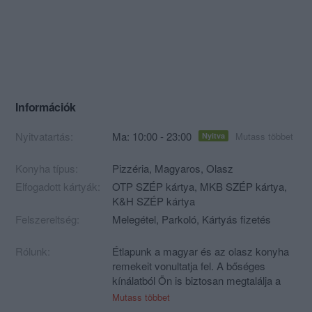
Információk
Nyitvatartás:
Ma: 10:00 - 23:00
Mutass többet
Nyitva
Konyha típus:
Pizzéria
,
Magyaros
,
Olasz
Elfogadott kártyák:
OTP SZÉP kártya, MKB SZÉP kártya,
K&H SZÉP kártya
Felszereltség:
Melegétel, Parkoló, Kártyás fizetés
Rólunk:
Étlapunk a magyar és az olasz konyha
remekeit vonultatja fel. A bőséges
kínálatból Ön is biztosan megtalálja a
kedvére valót! Ételeink és
Mutass többet
szolgáltatásaink minőségét a több