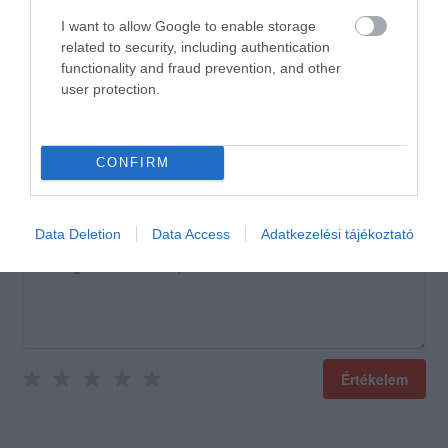
nekik ebben a pénztelen
I want to allow Google to enable storage
világban!!!!!
related to security, including authentication
Jelentés
functionality and fraud prevention, and other
user protection.
CONFIRM
Értékeld Te is!
Data Deletion
Data Access
Adatkezelési tájékoztató
Értékelem