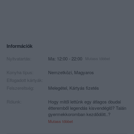
Információk
Nyitvatartás:
Ma: 12:00 - 22:00
Mutass többet
Konyha típus:
Nemzetközi
,
Magyaros
Elfogadott kártyák:
Felszereltség:
Melegétel, Kártyás fizetés
Rólunk:
Hogy mitől lettünk egy átlagos óbudai
étteremből legendás kisvendéglő? Talán
gyermekkoromban kezdődött..?
Mutass többet
Emlékszem, amikor annak idején
megérkeztem a Nagymamámhoz. Már