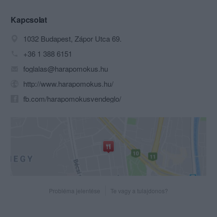
ahogy a kertjébe beléptem, valami
különlegesen jó érzés bizsergetett meg.
Kapcsolat
Tudtam, most megint én lehetek a „világ
1032 Budapest, Zápor Utca 69.
közepe”. Beszaladtam hozzá a
konyhába, ahol szeretettel felkapott, és
+36 1 388 6151
az ölébe ültetett! "Mit főzzön neked a
foglalas@harapomokus.hu
nagyi ebédre Kisangyalom?" És persze
mindig azt készítette el, amit szerettem
http://www.harapomokus.hu/
volna, és folyton, mindenben a
fb.com/harapomokusvendeglo/
gondolatomat leste…
Jó pár évvel később, már felnőtt fejjel,
ezek az alkalmak jutottak az eszembe,
amikor megnyitottuk a Harapó Mókus
vendéglőt.
Szerettem volna egy olyan éttermet,
ahol nem csak az ízek olyanok, mint
Probléma jelentése
Te vagy a tulajdonos?
gyermekkoromban, de ugyanazzal a
törődéssel, ugyanazzal a szeretettel
tudjuk vendégül látni a hozzánk