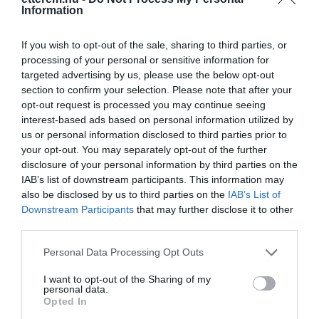
Finom ételek, jó adagok,
Information
kedves kiszolgálás, korrekt
áron.
If you wish to opt-out of the sale, sharing to third parties, or
processing of your personal or sensitive information for
Vargáné Éva
Jelentés
targeted advertising by us, please use the below opt-out
2019. Január 12.
section to confirm your selection. Please note that after your
opt-out request is processed you may continue seeing
interest-based ads based on personal information utilized by
us or personal information disclosed to third parties prior to
Bőséges és jóízű ételek,
your opt-out. You may separately opt-out of the further
udvarias, segítőkész és
disclosure of your personal information by third parties on the
rugalmas kiszolgálás. Igen
IAB’s list of downstream participants. This information may
kellemes hely! Köszönöm a
Buhalla Edina
also be disclosed by us to third parties on the
IAB’s List of
messziről jött családom
2017. Május 5.
Downstream Participants
that may further disclose it to other
nevében:)!
third parties.
Jelentés
Please note that this website/app uses one or more Google
Personal Data Processing Opt Outs
services and may gather and store information including but
not limited to your visit or usage behaviour. You may click to
I want to opt-out of the Sharing of my
personal data.
grant or deny consent to Google and its third-party tags to
Kissé szűkös, kényelmetlen itt-
Opted In
use your data for below specified purposes in below Google
ott elhanyagolt helyiségben