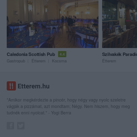
Caledonia Scottish Pub
Szilvakék Parad
4.4
Gastropub
Étterem
Kocsma
Étterem
"Amikor megkérdezte a pincér, hogy négy vagy nyolc szeletre
vágják a pizzámat, azt mondtam; Négy. Nem hiszem, hogy meg
tudnék enni nyolcat." - Yogi Berra