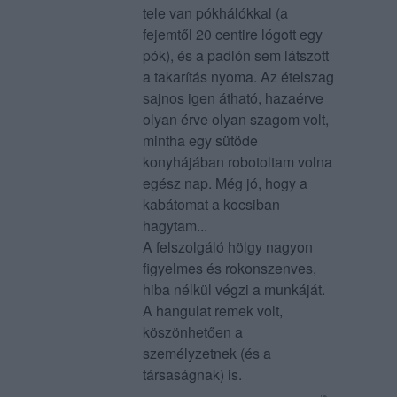
tele van pókhálókkal (a
fejemtől 20 centire lógott egy
pók), és a padlón sem látszott
a takarítás nyoma. Az ételszag
sajnos igen átható, hazaérve
olyan érve olyan szagom volt,
mintha egy sütöde
konyhájában robotoltam volna
egész nap. Még jó, hogy a
kabátomat a kocsiban
hagytam...
A felszolgáló hölgy nagyon
figyelmes és rokonszenves,
hiba nélkül végzi a munkáját.
A hangulat remek volt,
köszönhetően a
személyzetnek (és a
társaságnak) is.