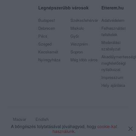
Legnépszerűbb városok
Etterem.hu
Budapest
Székesfehérvár
Adatvédelem
Debrecen
Miskolc
Felhasználási
feltételek
Pécs
Győr
Moderálási
Szeged
Veszprém
szabályzat
Kecskemét
Sopron
Akadálymentességi
Nyíregyháza
Még több város
megfelelőségi
nyilatkozat
Impresszum
Hely ajánlása
Magyar
English
A böngészés folytatásával jóváhagyod, hogy
cookie-kat
© 2009 - 2026 Etterem.hu - Minden jog fenntartva
használunk
.