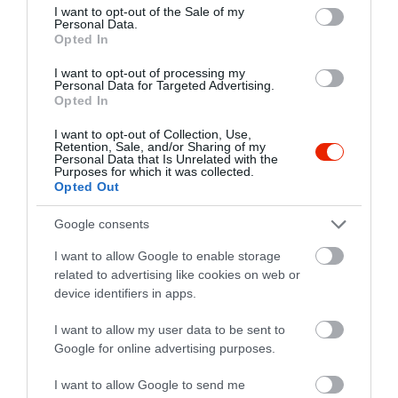
consent section.
I want to opt-out of the Sale of my
isteni vacsorát kaptunk
Personal Data.
Opted In
kedves, kellemes mindenre
Kinczer Maria
figyelő személyzettől.
2010. Október 15.
I want to opt-out of processing my
Elismerés és köszönet a
Personal Data for Targeted Advertising.
Opted In
szakácsnak és a pincéreknek!
A takarítónő? Hmmmmmm...
I want to opt-out of Collection, Use,
Retention, Sale, and/or Sharing of my
Jelentés
Personal Data that Is Unrelated with the
Purposes for which it was collected.
Opted Out
Rendszeresen járok ide, így
Google consents
hát a Torkos hétvégét sem
I want to allow Google to enable storage
hagytam ki a nyár utolsó
related to advertising like cookies on web or
hétvégéjén. Nem csalódtam. A
pe...@gmail.com
device identifiers in apps.
grillezett csirkemell hollandi
2010. Augusztus 30.
I want to allow my user data to be sent to
mártással és zöldséges
Google for online advertising purposes.
rétessel csodálatos alkotás
volt, remekül harmonizáltak
I want to allow Google to send me
benne az ízek! A somlói