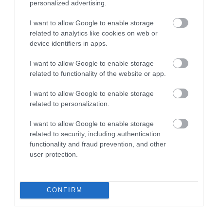
personalized advertising.
galuska talán az egyik legjobb
az országban. A telt ház közeli
I want to allow Google to enable storage
állapot és a személyzet
related to analytics like cookies on web or
device identifiers in apps.
vendégmarasztaló
kedvessége, figyelmessége is
I want to allow Google to enable storage
rászolgált a jó hangulatra. A
related to functionality of the website or app.
felszolgálás precíz és pontos.
Kedvezményes hétvégéktől
I want to allow Google to enable storage
függetlenül is ajánlom ezt a kis
related to personalization.
eldugott éttermet, hiszen a
I want to allow Google to enable storage
kulináris élvezetek terén sok
related to security, including authentication
előkelőbb étteremmel felveszi
functionality and fraud prevention, and other
a versenyt.
user protection.
Családi összejövetel
helyszínéül választottuk a
CONFIRM
Mókust.
A húsleves házi