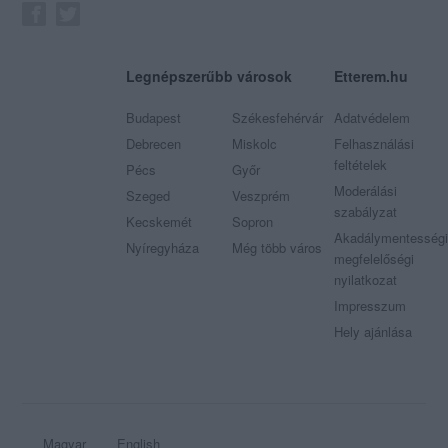
Legnépszerűbb városok
Etterem.hu
Budapest
Székesfehérvár
Adatvédelem
Debrecen
Miskolc
Felhasználási
feltételek
Pécs
Győr
Moderálási
Szeged
Veszprém
szabályzat
Kecskemét
Sopron
Akadálymentességi
Nyíregyháza
Még több város
megfelelőségi
nyilatkozat
Impresszum
Hely ajánlása
Magyar
English