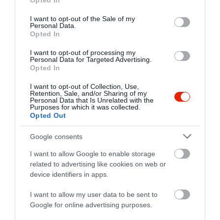
4.3
Opted In
use your data for below specified purposes in below Google
3
1
consent section.
I want to opt-out of the Sale of my
2
0
Personal Data.
Opted In
1
0
I want to opt-out of processing my
Összesen 3
Personal Data for Targeted Advertising.
Opted In
I want to opt-out of Collection, Use,
Retention, Sale, and/or Sharing of my
Kellemes hely, szép kialakítás,
Personal Data that Is Unrelated with the
kényelem, profi kiszolgálás.
Purposes for which it was collected.
Opted Out
Az étlap sem rossz, de ma már
ebben az árkategóriában elég
Éva Kis
Google consents
furcsa, hogy egyetlen
2023. November 5.
gnocchin kívül az étlapon
I want to allow Google to enable storage
related to advertising like cookies on web or
semmilyen vegetáriánus fogás
device identifiers in apps.
nem található. A hús+köret
variáció elég unalmas Jobb
I want to allow my user data to be sent to
híján csirke supréme-t ettem,
Google for online advertising purposes.
amely félig volt átsütve (talán