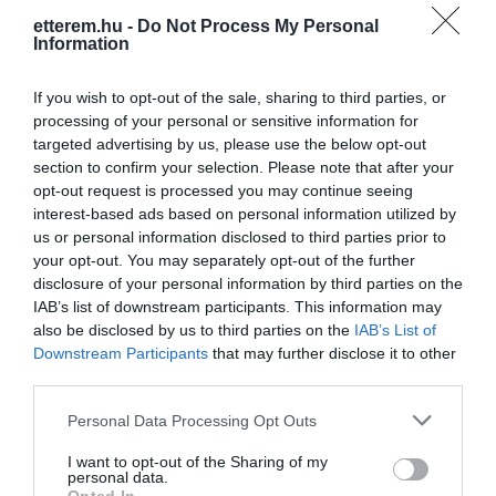
etterem.hu -
Do Not Process My Personal
Information
If you wish to opt-out of the sale, sharing to third parties, or
processing of your personal or sensitive information for
targeted advertising by us, please use the below opt-out
section to confirm your selection. Please note that after your
opt-out request is processed you may continue seeing
interest-based ads based on personal information utilized by
us or personal information disclosed to third parties prior to
your opt-out. You may separately opt-out of the further
disclosure of your personal information by third parties on the
IAB’s list of downstream participants. This information may
also be disclosed by us to third parties on the
IAB’s List of
Downstream Participants
that may further disclose it to other
third parties.
Értékelések
Értékeld Te is
Please note that this website/app uses one or more Google
Personal Data Processing Opt Outs
services and may gather and store information including but
5
not limited to your visit or usage behaviour. You may click to
I want to opt-out of the Sharing of my
2
personal data.
grant or deny consent to Google and its third-party tags to
4
0