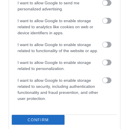
összetévesztették a steakkel?)
I want to allow Google to send me
, csontszilánk volt benne és
personalized advertising.
tökéletesen ízetlen volt,
I want to allow Google to enable storage
minden fűszerezés nélkül.
related to analytics like cookies on web or
Társaságom többi tagja
device identifiers in apps.
elégedett volt.
I want to allow Google to enable storage
Jelentés
related to functionality of the website or app.
I want to allow Google to enable storage
Nagyon jó ár-érték arány, profi
related to personalization.
kiszolgálás.
I want to allow Google to enable storage
Vannak teljesen hagyományos
related to security, including authentication
magyar ételek is, de a gambas
Zimányi Péter
functionality and fraud prevention, and other
pil-pil és a thai ételek is
2018. Július 18.
user protection.
fantasztikusak!
Jelentés
CONFIRM