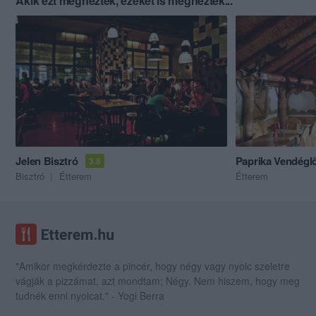
Akik ezt megnézték, ezeket is megnézték...
Jelen Bisztró
Paprika Vendégl
3.8
Bisztró
Étterem
Étterem
"Amikor megkérdezte a pincér, hogy négy vagy nyolc szeletre
vágják a pizzámat, azt mondtam; Négy. Nem hiszem, hogy meg
tudnék enni nyolcat." - Yogi Berra