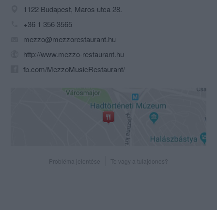
1122 Budapest, Maros utca 28.
+36 1 356 3565
mezzo@mezzorestaurant.hu
http://www.mezzo-restaurant.hu
fb.com/MezzoMusicRestaurant/
Probléma jelentése
Te vagy a tulajdonos?