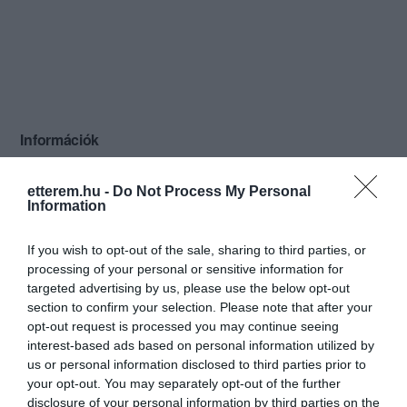
Információk
Nyitvatartás:
Ma: 12:00 - 20:00
Mutass többet
etterem.hu -
Do Not Process My Personal
Information
Konyha típus:
Nemzetközi
,
Magyaros
Elfogadott kártyák:
If you wish to opt-out of the sale, sharing to third parties, or
Felszereltség:
Melegétel, Terasz, Parkoló, Kártyás
processing of your personal or sensitive information for
fizetés
targeted advertising by us, please use the below opt-out
section to confirm your selection. Please note that after your
Rólunk:
A Vendéglő Dömösön - Visegrádtól 5
opt-out request is processed you may continue seeing
km-re - a Dunakanyar legszebb pontján
interest-based ads based on personal information utilized by
gyönyörű kilátással várja kedves
us or personal information disclosed to third parties prior to
vendégeit. Éttermünk a Dömös
your opt-out. You may separately opt-out of the further
Mutass többet
Camping területén működik, ám nem
disclosure of your personal information by third parties on the