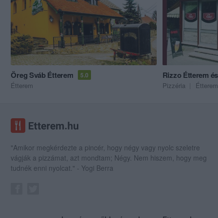
Öreg Sváb Étterem
Rizzo Étterem és
5.0
Étterem
Pizzéria
Étterem
"Amikor megkérdezte a pincér, hogy négy vagy nyolc szeletre
vágják a pizzámat, azt mondtam; Négy. Nem hiszem, hogy meg
tudnék enni nyolcat." - Yogi Berra