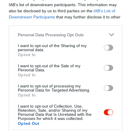
csak a kemping vendégei térhetnek be
IAB’s list of downstream participants. This information may
hozzánk!
also be disclosed by us to third parties on the
IAB’s List of
A Rám-szakadék megmászása után
Downstream Participants
that may further disclose it to other
Kapcsolat
finom házias magyaros ételekkel és egy
third parties.
2027 Dömös, Duna part 1.
itallal pihenhet meg teraszunkon a Dunát
Please note that this website/app uses one or more Google
Personal Data Processing Opt Outs
csodálva.
+36 20 950 6625
services and may gather and store information including but
Mindenkit szeretettel várunk, aki
not limited to your visit or usage behaviour. You may click to
I want to opt-out of the Sharing of my
rokai76@freemail.hu
szeretne egy kellemes nyugodt
personal data.
grant or deny consent to Google and its third-party tags to
környezetben egy jót enni, vagy csak
Opted In
http://www.domoscamping.hu/hu/etterem.html
use your data for below specified purposes in below Google
egy finom kávét inni!
consent section.
https://www.facebook.com/haromnyulak
I want to opt-out of the Sale of my
Personal Data.
Opted In
I want to opt-out of processing my
Personal Data for Targeted Advertising.
Opted In
I want to opt-out of Collection, Use,
Retention, Sale, and/or Sharing of my
Personal Data that Is Unrelated with the
Purposes for which it was collected.
Probléma jelentése
Te vagy a tulajdonos?
Opted Out