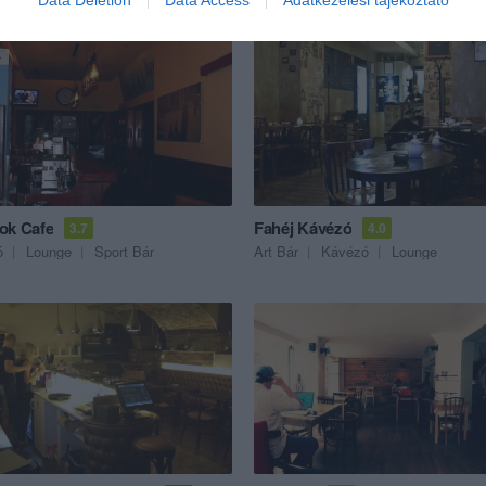
Data Deletion
Data Access
Adatkezelési tájékoztató
ok Cafe
Fahéj Kávézó
3.7
4.0
ó
Lounge
Sport Bár
Art Bár
Kávézó
Lounge