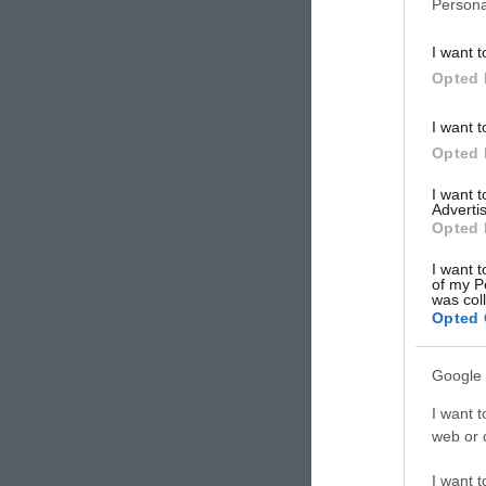
Persona
vörös szőnyegen sétá
koktél- és barfood 
I want t
Opted 
I want t
Opted 
I want 
Advertis
Opted 
I want t
of my P
was col
Opted 
Google 
I want t
web or d
I want t