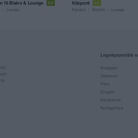
 16 Bistro & Lounge
Központ
5.0
4.0
Lounge
Kávézó
Bisztró
Lounge
Legnépszerűbb v
olc
Budapest
 Nem
Debrecen
rra
Pécs
Szeged
Kecskemét
Nyíregyháza