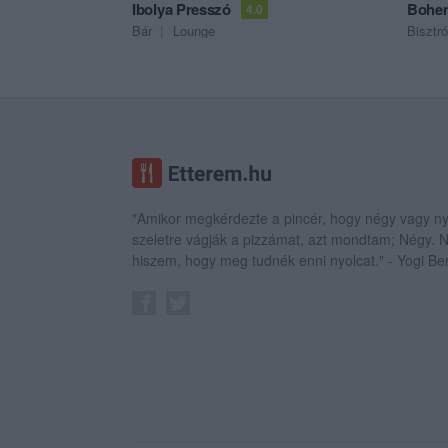
Ibolya Presszó
Bohem
4.0
Bár
Lounge
Bisztró
"Amikor megkérdezte a pincér, hogy négy vagy ny
szeletre vágják a pizzámat, azt mondtam; Négy.
hiszem, hogy meg tudnék enni nyolcat." - Yogi Be