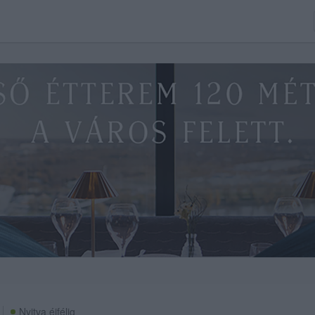
Nyitva éjfélig