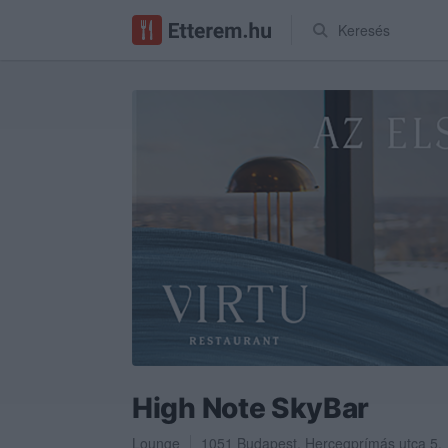
Keresés
High Note SkyBar
Lounge
1051
Budapest
,
Hercegprímás utca 5.