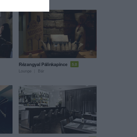
Rézangyal Pálinkapince
5.0
Lounge
Bár