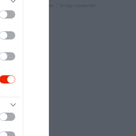
Probléma jelentése
Te vagy a tulajdonos?