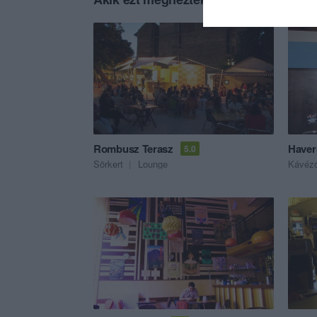
Rombusz Terasz
Haver
5.0
Sörkert
Lounge
Kávéz