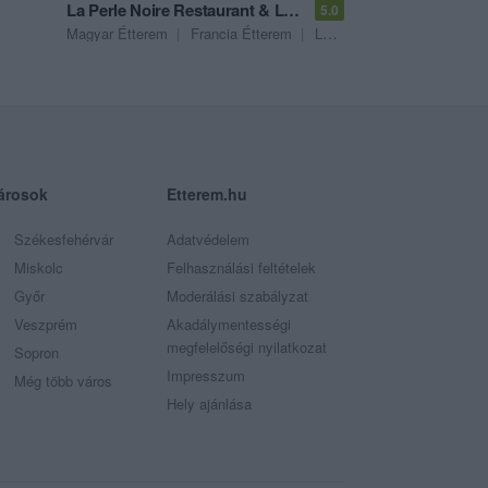
La Perle Noire Restaurant & Lounge
5.0
Magyar Étterem
Francia Étterem
Lounge
árosok
Etterem.hu
Székesfehérvár
Adatvédelem
Miskolc
Felhasználási feltételek
Győr
Moderálási szabályzat
Veszprém
Akadálymentességi
megfelelőségi nyilatkozat
Sopron
Impresszum
Még több város
Hely ajánlása