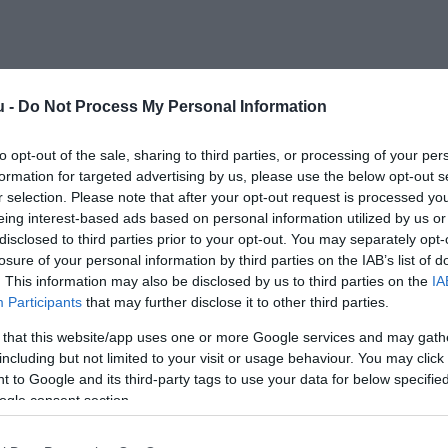
u -
Do Not Process My Personal Information
to opt-out of the sale, sharing to third parties, or processing of your per
Kap
formation for targeted advertising by us, please use the below opt-out s
r selection. Please note that after your opt-out request is processed y
eing interest-based ads based on personal information utilized by us or
Mutass többet
Nyitva
disclosed to third parties prior to your opt-out. You may separately opt-
losure of your personal information by third parties on the IAB’s list of
asz, Kártyás fizetés
. This information may also be disclosed by us to third parties on the
IA
Participants
that may further disclose it to other third parties.
st tetején található, egész évben nyitvatartó High Note
 és a modern Budapest legjobb kombinációja. Kétszintű
 that this website/app uses one or more Google services and may gath
ilátást nyújt Budapestre, továbbá egy „jegyet az első
including but not limited to your visit or usage behaviour. You may click 
Szent István Bazilikát szeretné megcsodálni. 2019.
 to Google and its third-party tags to use your data for below specifi
i-téli gasztronómiai tematikánk keretén belül a
ogle consent section.
 mellett a filmipar csillogó, különleges világba repítjük
 egy sétát a színfalak mögött, élvezze a csillogást a