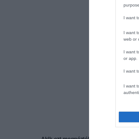
purpose
I want 
I want t
web or d
I want t
or app.
I want t
I want t
authenti
Akik ezt megnézték, ezeket is megnézt