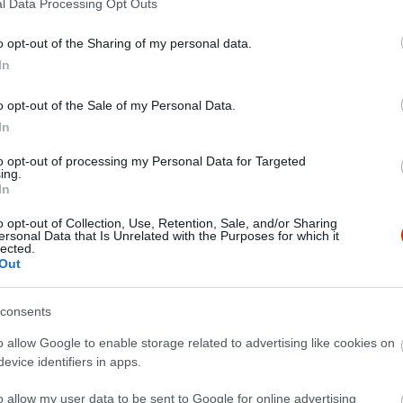
l Data Processing Opt Outs
lva, és kóstolja meg legendás filmek által inspirált
menünket.
o opt-out of the Sharing of my personal data.
In
o opt-out of the Sale of my Personal Data.
In
to opt-out of processing my Personal Data for Targeted
ing.
In
o opt-out of Collection, Use, Retention, Sale, and/or Sharing
ersonal Data that Is Unrelated with the Purposes for which it
lected.
Out
consents
o allow Google to enable storage related to advertising like cookies on
evice identifiers in apps.
o allow my user data to be sent to Google for online advertising