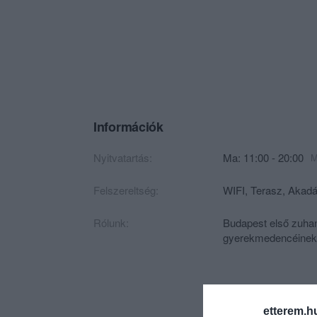
Információk
Nyitvatartás:
Ma: 11:00 - 20:00
M
Felszereltség:
WIFI, Terasz, Akadá
Rólunk:
Budapest első zuhan
gyerekmedencéinek h
etterem.h