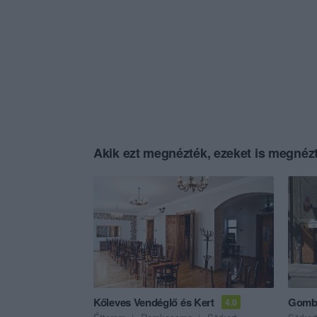
Akik ezt megnézték, ezeket is megnézt
Kőleves Vendéglő és Kert
Gombi
4.0