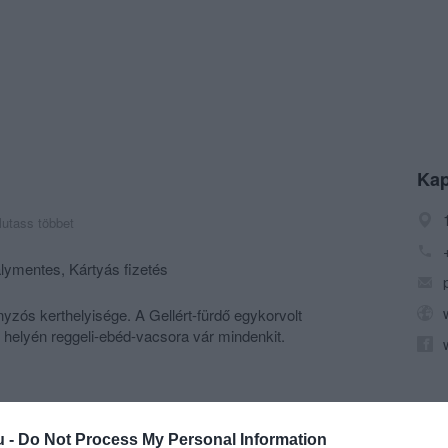
Kap
utass többet
lymentes, Kártyás fizetés
yzós kerthelyisége. A Gellért-fürdő egykorvolt
elyén reggeli-ebéd-vacsora vár mindenkit.
u -
Do Not Process My Personal Information