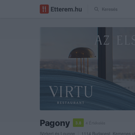
Keresés
Pagony
3.8
4 Értékelés
Sörkert
és
Lounge
1114
Budapest
,
Kemenes ut