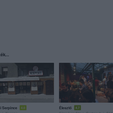
ék...
 Serpince
Élesztő
4.0
4.7