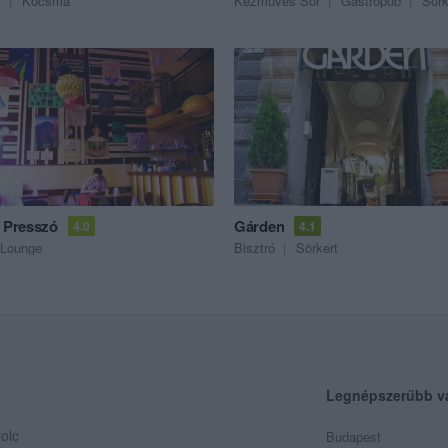
t
Kocsma
Kézműves Sör
Gastropub
Sörk
a Presszó
Gárden
4.0
4.1
Lounge
Bisztró
Sörkert
Legnépszerűbb v
olc
Budapest