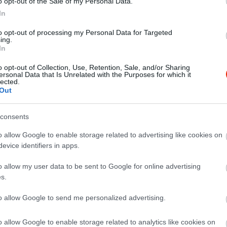
o opt-out of the Sale of my Personal Data.
In
to opt-out of processing my Personal Data for Targeted
ing.
In
o opt-out of Collection, Use, Retention, Sale, and/or Sharing
ersonal Data that Is Unrelated with the Purposes for which it
lected.
Out
consents
yet senkinek.
o allow Google to enable storage related to advertising like cookies on
gálás, az egyébként drágának mondható ételek túl voltak fűszer
evice identifiers in apps.
edése az egyetlen pozitívum, de már jó hangulatról sem igazán
o allow my user data to be sent to Google for online advertising
ül bezár, amire a felszolgálók kellemetlen stílusban hívják fel a 
s.
to allow Google to send me personalized advertising.
o allow Google to enable storage related to analytics like cookies on