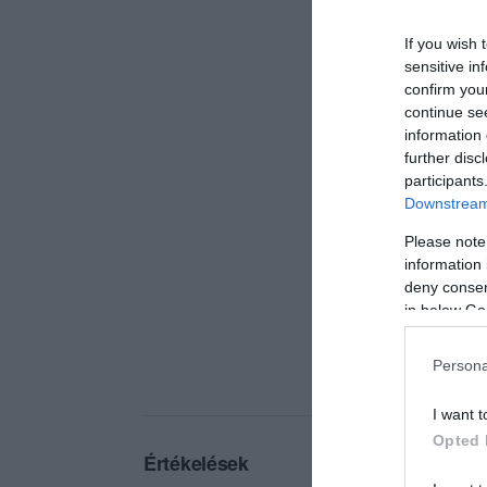
If you wish 
sensitive in
confirm you
continue se
information 
further disc
participants
Downstream 
Please note
information 
deny consent
in below Go
Persona
I want t
Opted 
Értékelések