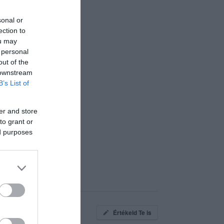
sonal or
ection to
ou may
 personal
out of the
 downstream
B’s List of
er and store
to grant or
ed purposes
Értékeld Te is