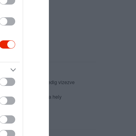
ezve, a csapolt sörök pedig vizezve
 lehet beszélni, mivel a hely
figyelmet :/