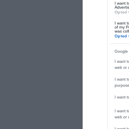
I want 
Advertis
Opted 
I want t
of my P
was col
Opted 
Google 
I want t
web or d
I want t
purpose
I want 
I want t
web or d
I want t