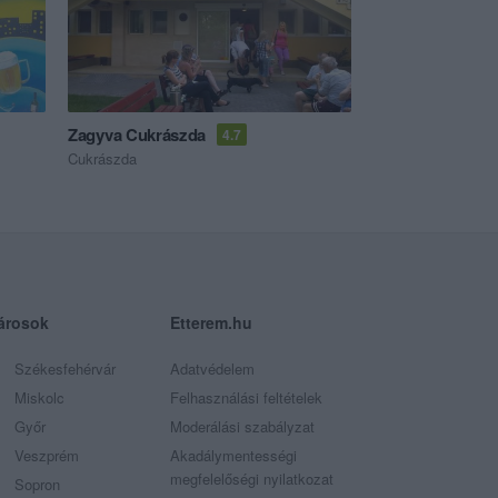
Zagyva Cukrászda
4.7
Cukrászda
árosok
Etterem.hu
Székesfehérvár
Adatvédelem
Miskolc
Felhasználási feltételek
Győr
Moderálási szabályzat
Veszprém
Akadálymentességi
megfelelőségi nyilatkozat
Sopron