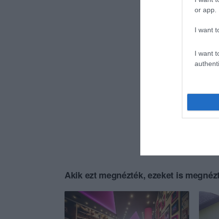
or app.
I want t
I want t
authenti
Akik ezt megnézték, ezeket is megnézt