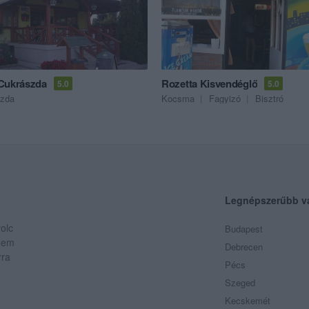
Cukrászda
Rozetta Kisvendéglő
5.0
5.0
szda
Kocsma
Fagyizó
Bisztró
Legnépszerűbb v
olc
Budapest
 Nem
Debrecen
rra
Pécs
Szeged
Kecskemét