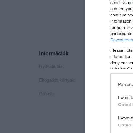
sensitive in
confirm you
continue se
information 
further disc
participants
Downstream 
Please note
Információk
information 
deny consent
Nyitvatartás:
Ma: 08:00 - 17:00
in below Go
Elfogadott kártyák:
Persona
Rólunk:
Abony város központ
I want t
főzött fagyi különle
Opted 
I want t
Opted 