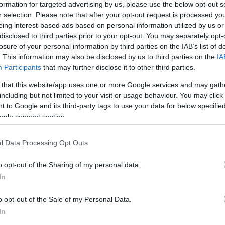
formation for targeted advertising by us, please use the below opt-out s
r selection. Please note that after your opt-out request is processed y
eing interest-based ads based on personal information utilized by us or
disclosed to third parties prior to your opt-out. You may separately opt-
losure of your personal information by third parties on the IAB’s list of
. This information may also be disclosed by us to third parties on the
IA
Participants
that may further disclose it to other third parties.
 that this website/app uses one or more Google services and may gath
Kap
including but not limited to your visit or usage behaviour. You may click 
 to Google and its third-party tags to use your data for below specifi
Mutass többet
Nyitva
ogle consent section.
l Data Processing Opt Outs
i részén remek sütik és FAGYI! Olasz krémfagylalt, és
o opt-out of the Sharing of my personal data.
gességek
In
o opt-out of the Sale of my Personal Data.
In