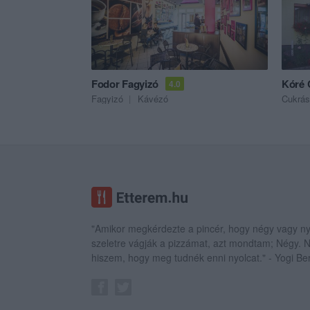
Fodor Fagyizó
Kóré 
4.0
Fagyizó
Kávézó
Cukrá
"Amikor megkérdezte a pincér, hogy négy vagy ny
szeletre vágják a pizzámat, azt mondtam; Négy.
hiszem, hogy meg tudnék enni nyolcat." - Yogi Be