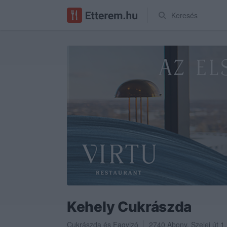
Keresés
Kehely Cukrászda
Cukrászda
és
Fagyizó
2740
Abony
,
Szelei út 1.