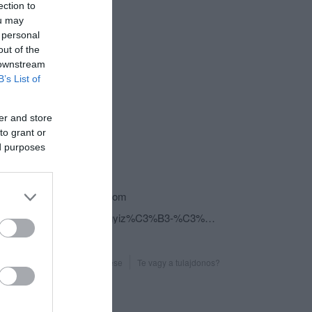
ection to
ou may
 personal
out of the
 downstream
B’s List of
er and store
csolat
to grant or
ed purposes
2740 Abony, Szelei út 1.
+36 30 696 1105
palcsoandrasne@gmail.com
fb.com/pages/Kehely-Fagyiz%C3%B3-%C3%89S-Cukr%C3%A1szda/1399780126955997
Probléma jelentése
Te vagy a tulajdonos?