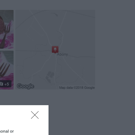
+5
sonal or