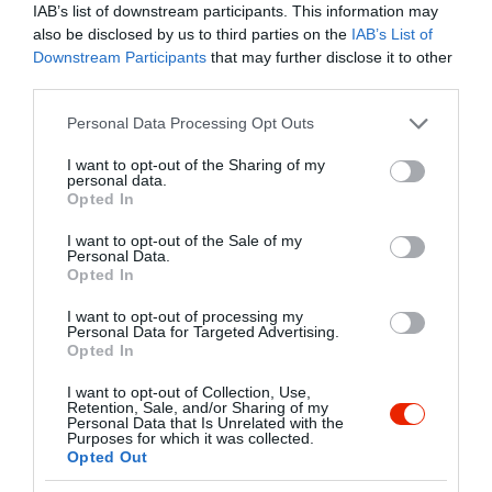
IAB’s list of downstream participants. This information may
also be disclosed by us to third parties on the
IAB’s List of
Downstream Participants
that may further disclose it to other
Értékelések
Értékeld Te is
third parties.
Please note that this website/app uses one or more Google
Personal Data Processing Opt Outs
5
1
2.3
services and may gather and store information including but
4
0
not limited to your visit or usage behaviour. You may click to
I want to opt-out of the Sharing of my
personal data.
3
0
grant or deny consent to Google and its third-party tags to
Opted In
2
use your data for below specified purposes in below Google
0
consent section.
1
I want to opt-out of the Sale of my
2
Personal Data.
Opted In
Összesen 3
I want to opt-out of processing my
Personal Data for Targeted Advertising.
Opted In
Remek étterem, kedves
I want to opt-out of Collection, Use,
kiszolgálás.
Retention, Sale, and/or Sharing of my
Kétszemélyes Kehidatálat
Personal Data that Is Unrelated with the
Purposes for which it was collected.
ettünk. Szuper volt!!!
JAKAB János
Opted Out
2025. Május 10.
Jelentés