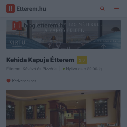
Kehida Kapuja Étterem
2.3
Étterem
,
Kávézó
és
Pizzéria
Nyitva este 22:00-ig
Kedvencekhez