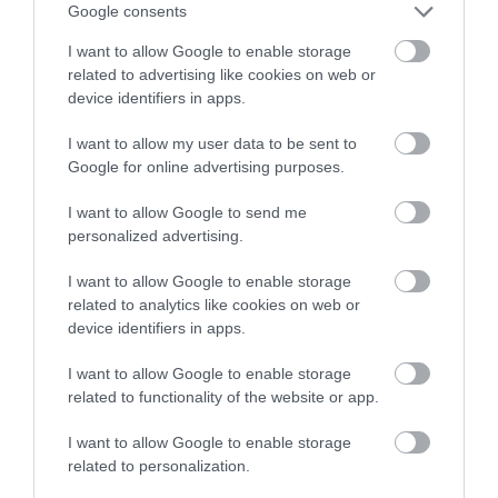
Google consents
I want to allow Google to enable storage
related to advertising like cookies on web or
Vegyes haltál kapormártással
device identifiers in apps.
található az étlapon, 2,490,- Ft.
A halat nem fűszerezik, a
I want to allow my user data to be sent to
ponty zsíros, és a bőrét nem
Bács Ildikó
Google for online advertising purposes.
húzzák le, nem adják hozzá a
2020. Október 17.
mártást. Azt
I want to allow Google to send me
personalized advertising.
ígérték,telefonálásomkor, hogy
utólag kihozzák, mivel házhoz-
I want to allow Google to enable storage
szállítással rendeltem, de nem
related to analytics like cookies on web or
hozták ki.
device identifiers in apps.
Előzőleg pizzát rendeltem, jó,
hogy tartok itthon sajtot,
I want to allow Google to enable storage
related to functionality of the website or app.
zöldségeket, stb... így
pótoltam, amit az .étterem nem
I want to allow Google to enable storage
tett rá. Többé nem rendelek
related to personalization.
innen semmit sem.