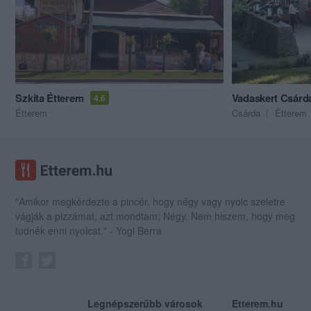
Szkíta Étterem
Vadaskert Csárd
4.6
Étterem
Csárda
Étterem
"Amikor megkérdezte a pincér, hogy négy vagy nyolc szeletre
vágják a pizzámat, azt mondtam; Négy. Nem hiszem, hogy meg
tudnék enni nyolcat." - Yogi Berra
Legnépszerűbb városok
Etterem.hu