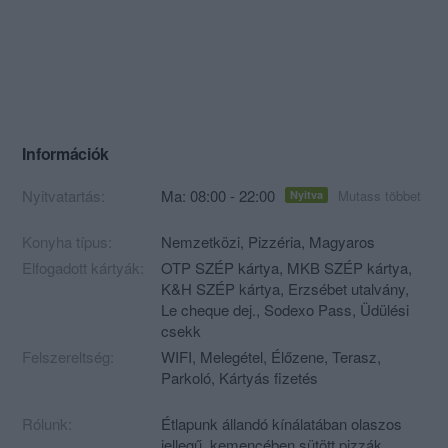
Információk
Nyitvatartás:
Ma: 08:00 - 22:00
Mutass többet
Nyitva
Konyha típus:
Nemzetközi
,
Pizzéria
,
Magyaros
Elfogadott kártyák:
OTP SZÉP kártya, MKB SZÉP kártya,
K&H SZÉP kártya, Erzsébet utalvány,
Le cheque dej., Sodexo Pass, Üdülési
csekk
Felszereltség:
WIFI, Melegétel, Élőzene, Terasz,
Parkoló, Kártyás fizetés
Rólunk:
Étlapunk állandó kínálatában olaszos
jellegű, kemencében sütött pizzák,