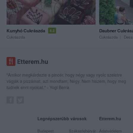
Kunyhó Cukrászda
Daubner Cukrás
4.3
Cukrászda
Cukrászda
Dess
"Amikor megkérdezte a pincér, hogy négy vagy nyolc szeletre
vágják a pizzámat, azt mondtam; Négy. Nem hiszem, hogy meg
tudnék enni nyolcat." - Yogi Berra
Legnépszerűbb városok
Etterem.hu
Budapest
Székesfehérvár
Adatvédelem