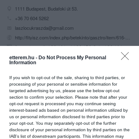
1111 Budapest, Budafoki út 53.
+36 70 604 5262
laszlocukraszda@gmail.com
http://fityisz.com/index.php/betekinto/gasztro/item/616-gastrovat_iv_-_a_laszlo_cukraszda
fb.com/pages/L%C3%A1szl%C3%B3-Cukr%C3%A1szda/166554310145404?fref=ts
etterem.hu -
Do Not Process My Personal
Information
If you wish to opt-out of the sale, sharing to third parties, or
processing of your personal or sensitive information for
targeted advertising by us, please use the below opt-out
section to confirm your selection. Please note that after your
opt-out request is processed you may continue seeing
Probléma jelentése
Te vagy a tulajdonos?
interest-based ads based on personal information utilized by
us or personal information disclosed to third parties prior to
your opt-out. You may separately opt-out of the further
disclosure of your personal information by third parties on the
IAB’s list of downstream participants. This information may