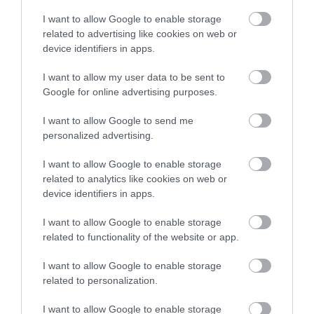
5.0
4
0
I want to allow Google to enable storage
3
0
related to advertising like cookies on web or
2
0
device identifiers in apps.
1
0
I want to allow my user data to be sent to
Összesen 1
Google for online advertising purposes.
I want to allow Google to send me
personalized advertising.
Állandó kiváló minőség,
felejthetetlen finom eredeti
I want to allow Google to enable storage
ízek, hagyományos és mű
related to analytics like cookies on web or
mentes cukrászda, odafigyelő
device identifiers in apps.
Alkatrész Demrad
szimpatikus szorgalmas
2018. Május 17.
I want to allow Google to enable storage
emberek, régies és tökéletes !
related to functionality of the website or app.
AZ ÍZEI MAGUKÉRT
BESZÉLNEK. Teljes
I want to allow Google to enable storage
mértékben ajánlom ! (Egy
related to personalization.
gourmet.)
I want to allow Google to enable storage