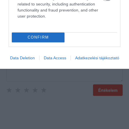
Jelentés
related to security, including authentication
functionality and fraud prevention, and other
user protection.
Értékeld Te is!
CONFIRM
Data Deletion
Data Access
Adatkezelési tájékoztató
Értékelem