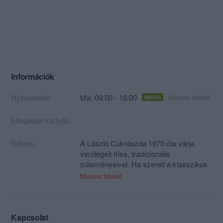
Információk
Nyitvatartás:
Ma: 09:00 - 18:00
Mutass többet
Nyitva
Elfogadott kártyák:
Rólunk:
A László Cukrászda 1970 óta várja
vendégeit friss, tradícionális
süteményeivel. Ha szereti a klasszikus
ízeket, a friss, természetes
Mutass többet
alapanyagokból álló süteményeket,
akkor térjen be hozzánk, várjuk
szeretettel!
Kapcsolat