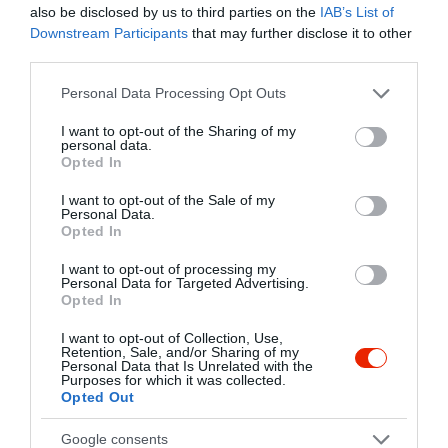
also be disclosed by us to third parties on the
IAB’s List of
Downstream Participants
that may further disclose it to other
third parties.
Please note that this website/app uses one or more Google
Personal Data Processing Opt Outs
services and may gather and store information including but
not limited to your visit or usage behaviour. You may click to
I want to opt-out of the Sharing of my
personal data.
grant or deny consent to Google and its third-party tags to
Opted In
use your data for below specified purposes in below Google
consent section.
I want to opt-out of the Sale of my
Personal Data.
Opted In
I want to opt-out of processing my
Personal Data for Targeted Advertising.
Opted In
I want to opt-out of Collection, Use,
Retention, Sale, and/or Sharing of my
Personal Data that Is Unrelated with the
Purposes for which it was collected.
Értékelések
Értékeld Te is
Opted Out
5
1
Google consents