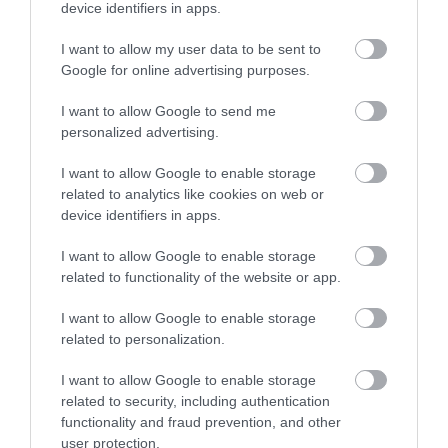
5
3
device identifiers in apps.
5.0
4
0
I want to allow my user data to be sent to
3
0
Google for online advertising purposes.
2
0
1
0
I want to allow Google to send me
personalized advertising.
Összesen 3
I want to allow Google to enable storage
related to analytics like cookies on web or
device identifiers in apps.
nagyon finom sütik, kedves
kiszolgálás, isteni kávé , jó ide
I want to allow Google to enable storage
betérni :)
related to functionality of the website or app.
Cseh Gáborné
Jelentés
I want to allow Google to enable storage
2023. Szeptember 1.
related to personalization.
I want to allow Google to enable storage
related to security, including authentication
functionality and fraud prevention, and other
Értékeld Te is!
user protection.