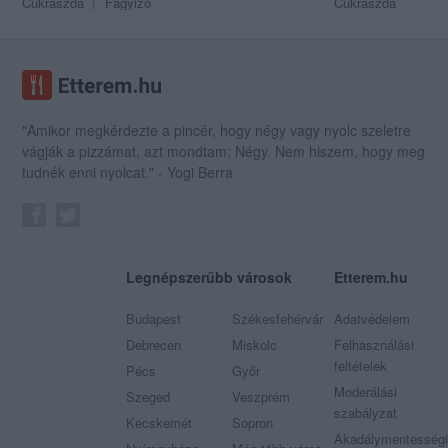
Cukrászda
Fagyizó
Cukrászda
"Amikor megkérdezte a pincér, hogy négy vagy nyolc szeletre
vágják a pizzámat, azt mondtam; Négy. Nem hiszem, hogy meg
tudnék enni nyolcat." - Yogi Berra
Legnépszerűbb városok
Etterem.hu
Budapest
Székesfehérvár
Adatvédelem
Debrecen
Miskolc
Felhasználási
feltételek
Pécs
Győr
Moderálási
Szeged
Veszprém
szabályzat
Kecskemét
Sopron
Akadálymentességi