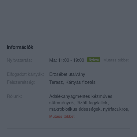
Információk
Nyitvatartás:
Ma: 11:00 - 19:00
Mutass többet
Nyitva
Elfogadott kártyák:
Erzsébet utalvány
Felszereltség:
Terasz, Kártyás fizetés
Rólunk:
Adalékanyagmentes kézműves
sütemények, főzött fagylaltok,
makrobiotikus édességek, nyírfacukros,
gluténmentes és laktózmentes
Mutass többet
édességek.