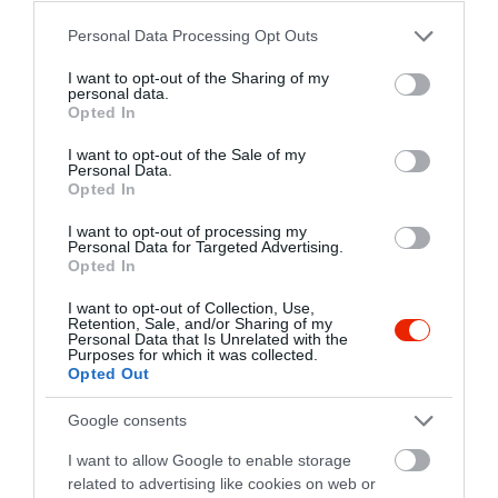
Please note that this website/app uses one or more Google
Personal Data Processing Opt Outs
services and may gather and store information including but
not limited to your visit or usage behaviour. You may click to
I want to opt-out of the Sharing of my
personal data.
grant or deny consent to Google and its third-party tags to
Opted In
use your data for below specified purposes in below Google
consent section.
I want to opt-out of the Sale of my
Personal Data.
Opted In
I want to opt-out of processing my
Personal Data for Targeted Advertising.
Opted In
I want to opt-out of Collection, Use,
Retention, Sale, and/or Sharing of my
Personal Data that Is Unrelated with the
Purposes for which it was collected.
Opted Out
Google consents
Értékelések
Értékeld Te is
I want to allow Google to enable storage
related to advertising like cookies on web or