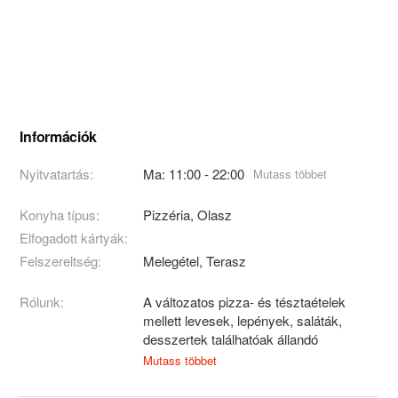
Információk
Nyitvatartás:
Ma: 11:00 - 22:00
Mutass többet
Konyha típus:
Pizzéria
,
Olasz
Elfogadott kártyák:
Felszereltség:
Melegétel, Terasz
Rólunk:
A változatos pizza- és tésztaételek
mellett levesek, lepények, saláták,
desszertek találhatóak állandó
étlapunkon. 2010. áprilisától azok is
Mutass többet
találnak ínyükre valót, akik a roston sült
ételeket kedvelik.