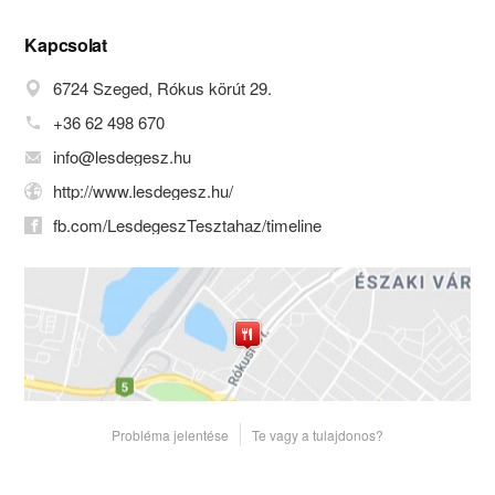
A pizzatésztát helyben készítjük tojás-
és tejmentesen. Tésztaételeink
Kapcsolat
elkészítéséhez a Gyermelyi Vita Pasta
6724 Szeged, Rókus körút 29.
termékcsalád durumlisztből készült
száraztésztáit használjuk.
+36 62 498 670
Éttermünk füstmentes, májustól
info@lesdegesz.hu
szeptember végéig pedig terasz kínál
lehetőséget a szabadabb légtérbe
http://www.lesdegesz.hu/
vágyók részére.
fb.com/LesdegeszTesztahaz/timeline
A házhozszállítás alapdíja Szeged
területén 190,- Ft, a számlát étkezési
(Sodexo, Ticket Restaurant, Puebla,
Chéque Déjeuner, Erzsébet) utalvánnyal
is kiegyenlíthetik megrendelőink. A
földhöz ragadt árakat, a finom ételeket,
a hideg italokat, a forró kávét mi
garantáljuk, a többi csak Önön múlik!
A teraszunk szezonális jelleggel;
Probléma jelentése
Te vagy a tulajdonos?
májustól szeptember végéig működik.