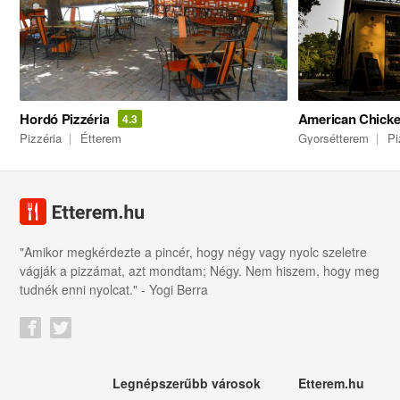
Hordó Pizzéria
American Chicke
4.3
Pizzéria
Étterem
Gyorsétterem
Pi
"Amikor megkérdezte a pincér, hogy négy vagy nyolc szeletre
vágják a pizzámat, azt mondtam; Négy. Nem hiszem, hogy meg
tudnék enni nyolcat." - Yogi Berra
Legnépszerűbb városok
Etterem.hu