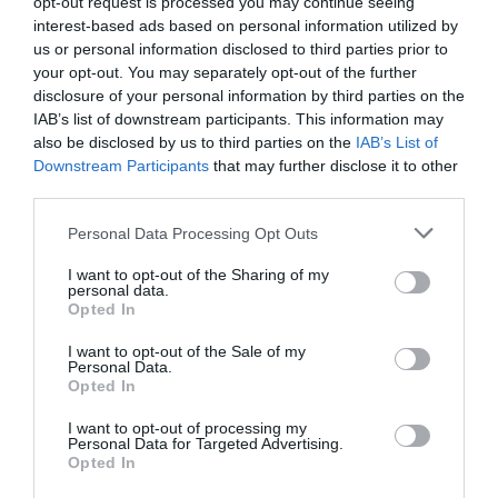
opt-out request is processed you may continue seeing
interest-based ads based on personal information utilized by
us or personal information disclosed to third parties prior to
Értékelések
Értékeld Te is
your opt-out. You may separately opt-out of the further
disclosure of your personal information by third parties on the
5
6
5.0
IAB’s list of downstream participants. This information may
4
0
also be disclosed by us to third parties on the
IAB’s List of
3
0
Downstream Participants
that may further disclose it to other
third parties.
2
0
1
0
Please note that this website/app uses one or more Google
Personal Data Processing Opt Outs
services and may gather and store information including but
Összesen 6
not limited to your visit or usage behaviour. You may click to
I want to opt-out of the Sharing of my
personal data.
grant or deny consent to Google and its third-party tags to
Opted In
use your data for below specified purposes in below Google
consent section.
Tegnap voltunk ebben az
I want to opt-out of the Sale of my
Personal Data.
étteremben
Opted In
először.Egyszerűség,tisztaság
I want to opt-out of processing my
jellemzi.A Belvárosban
Németh István
Personal Data for Targeted Advertising.
van.Mindenféle étel
2017. Augusztus 30.
Opted In
megtalálható az étlapon,mely