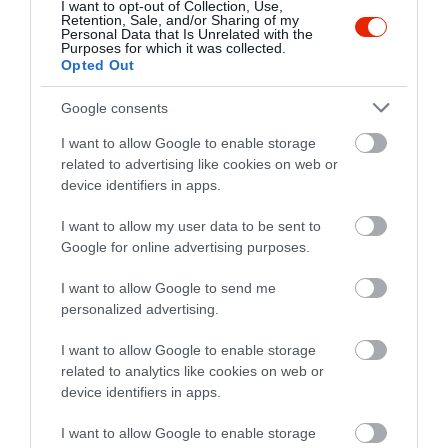
I want to opt-out of Collection, Use,
igen vicces nevekkel van
Retention, Sale, and/or Sharing of my
Personal Data that Is Unrelated with the
megírva.Mi óriás bécsit
Purposes for which it was collected.
ettünk,ami tényleg óriási volt
Opted Out
meg egy 50 cm-es pizzát,ami
giga óriás volt és nem
Google consents
utolsósorban finom
I want to allow Google to enable storage
is.Köszönjük!Még
related to advertising like cookies on web or
visszajövünk.:-)
device identifiers in apps.
Jelentés
I want to allow my user data to be sent to
Google for online advertising purposes.
I want to allow Google to send me
Hatalmas adagok,a sült csülök
personalized advertising.
nagyon jól sikerült,a pizza jó
tésztájú,ropogós.Személyzet
I want to allow Google to enable storage
kedves!
Rocskó Tamás
related to analytics like cookies on web or
2017. Augusztus 24.
device identifiers in apps.
Jelentés
I want to allow Google to enable storage