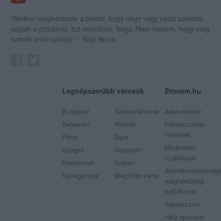
"Amikor megkérdezte a pincér, hogy négy vagy nyolc szeletre
vágják a pizzámat, azt mondtam; Négy. Nem hiszem, hogy meg
tudnék enni nyolcat." - Yogi Berra
Legnépszerűbb városok
Etterem.hu
Budapest
Székesfehérvár
Adatvédelem
Debrecen
Miskolc
Felhasználási
feltételek
Pécs
Győr
Moderálási
Szeged
Veszprém
szabályzat
Kecskemét
Sopron
Akadálymentességi
Nyíregyháza
Még több város
megfelelőségi
nyilatkozat
Impresszum
Hely ajánlása