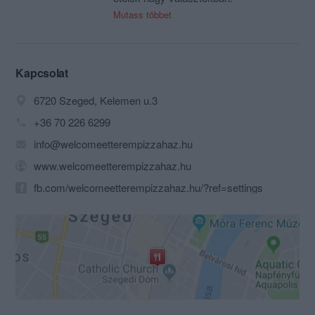
Házhoz szállítás is van.
Mutass többet
Éttermünk alkalmas
rendezvények,kisebb
esküvők,diplomaosztók,ballagások,baráti
találkozók,legény,leánybúcsúk
Kapcsolat
lebonyolítására.
6720 Szeged, Kelemen u.3
+36 70 226 6299
info@welcomeetterempizzahaz.hu
www.welcomeetterempizzahaz.hu
fb.com/welcomeetterempizzahaz.hu/?ref=settings