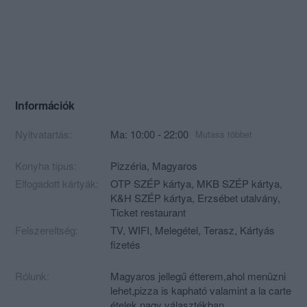
Információk
Nyitvatartás:
Ma: 10:00 - 22:00
Mutass többet
Konyha típus:
Pizzéria
,
Magyaros
Elfogadott kártyák:
OTP SZÉP kártya, MKB SZÉP kártya,
K&H SZÉP kártya, Erzsébet utalvány,
Ticket restaurant
Felszereltség:
TV, WIFI, Melegétel, Terasz, Kártyás
fizetés
Rólunk:
Magyaros jellegű étterem,ahol menüzni
lehet,pizza is kapható valamint a la carte
ételek nagy választékban.