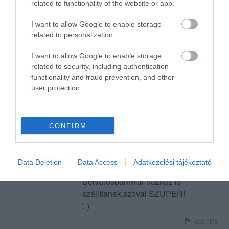
related to functionality of the website or app.
Finom pizza,óriási a Bécsi
I want to allow Google to enable storage
szelet és finom is.A dolgozók
related to personalization.
kedvessek,a hely tiszta.
Köszönjük még
Kiss Gabi
I want to allow Google to enable storage
visszatérünk.Üdv.Kiss Gabi
2017. Augusztus 22.
related to security, including authentication
functionality and fraud prevention, and other
Jelentés
user protection.
Szegeden a kedvenc
CONFIRM
éttermem!Menüzni járunk,sőt
már pizza is van!Finom a
tésztája.A menü szintén
Katona Edit
Data Deletion
Data Access
Adatkezelési tájékoztató
finom,legjobb áron van a
2017. Július 11.
Belvárosban!Már házhoz is
szállítanak,szóval SZUPER!
:-)
Jelentés