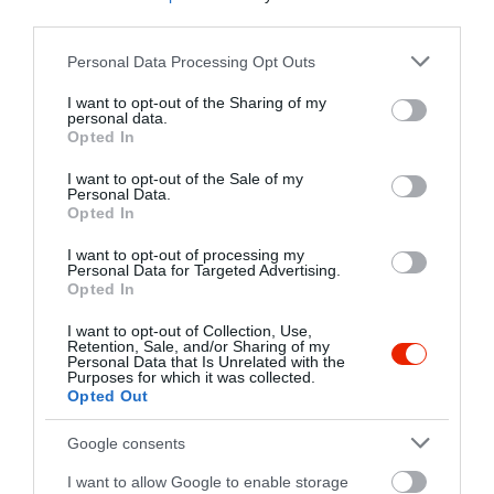
third parties.
Please note that this website/app uses one or more Google
Personal Data Processing Opt Outs
services and may gather and store information including but
not limited to your visit or usage behaviour. You may click to
I want to opt-out of the Sharing of my
personal data.
grant or deny consent to Google and its third-party tags to
Opted In
use your data for below specified purposes in below Google
consent section.
I want to opt-out of the Sale of my
Personal Data.
Opted In
I want to opt-out of processing my
Personal Data for Targeted Advertising.
Opted In
I want to opt-out of Collection, Use,
Retention, Sale, and/or Sharing of my
Personal Data that Is Unrelated with the
Purposes for which it was collected.
Opted Out
Google consents
I want to allow Google to enable storage