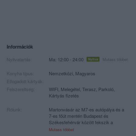
Információk
Nyitvatartás:
Ma: 12:00 - 24:00
Mutass többet
Nyitva
Konyha típus:
Nemzetközi
,
Magyaros
Elfogadott kártyák:
Felszereltség:
WIFI, Melegétel, Terasz, Parkoló,
Kártyás fizetés
Rólunk:
Martonvásár az M7-es autópálya és a
7-es főút mentén Budapest és
Székesfehérvár között fekszik a
Mezőföld északi részén a Velencei tótól
Mutass többet
15 km-re.