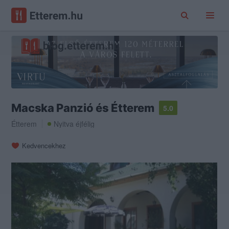
Macska Panzió és Étterem
5.0
Étterem
Nyitva éjfélig
Kedvencekhez