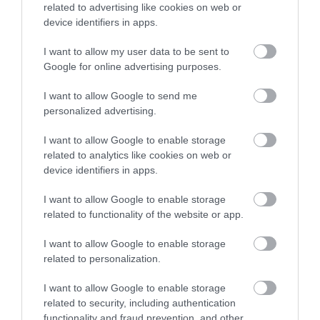
Értékelések
Értékeld Te is
related to advertising like cookies on web or
device identifiers in apps.
5
1
5.0
I want to allow my user data to be sent to
4
0
Google for online advertising purposes.
3
0
2
0
I want to allow Google to send me
1
personalized advertising.
0
Összesen 1
I want to allow Google to enable storage
related to analytics like cookies on web or
device identifiers in apps.
Kitünő hely, ajánlom
I want to allow Google to enable storage
mindenkinek......
related to functionality of the website or app.
Jelentés
I want to allow Google to enable storage
Ambrus Hajnalka
related to personalization.
2021. November 24.
I want to allow Google to enable storage
related to security, including authentication
functionality and fraud prevention, and other