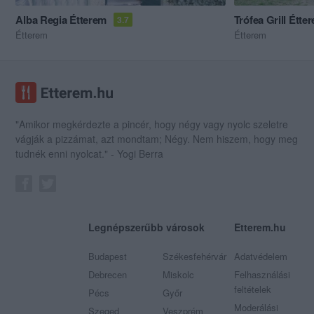
Alba Regia Étterem
Trófea Grill Étte
3.7
Étterem
Étterem
"Amikor megkérdezte a pincér, hogy négy vagy nyolc szeletre
vágják a pizzámat, azt mondtam; Négy. Nem hiszem, hogy meg
tudnék enni nyolcat." - Yogi Berra
Legnépszerűbb városok
Etterem.hu
Budapest
Székesfehérvár
Adatvédelem
Debrecen
Miskolc
Felhasználási
feltételek
Pécs
Győr
Moderálási
Szeged
Veszprém