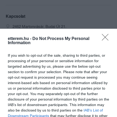
A csendes nyugalmas jó levegőjű vidék
ma is vonzóan hat a nagyvárosok
zajától menekülni vágyó emberekre.
Kapcsolat
Ha pihenésre van szüksége vagy
2462 Martonvásár, Budai Út 21.
kikapcsolódásra vágyik akkor nyugodt
környezettel hangulatos szobákkal
+36 22 460 127
figyelmes és barátságos kiszolgálással,
etterem.hu -
Do Not Process My Personal
macskapanzio@freemail.hu
méltányos árakkal és kitűnő magyar
Information
konyhával várjuk kedves vendégeinket.
http://www.macska-panzio.hu
A híres, hagyományos, fogásokon kívül
If you wish to opt-out of the sale, sharing to third parties, or
https://www.facebook.com/MacskaPanzio
nálunk a változatosan elkésztett csülök
processing of your personal or sensitive information for
specialitásainkat is megkóstolhatja.
targeted advertising by us, please use the below opt-out
Vendégeink részére zárt parkoló és
section to confirm your selection. Please note that after your
wlan vezeték nélküli internetes hálózati
opt-out request is processed you may continue seeing
kapcsolat áll rendelkezésre a Panzió és
interest-based ads based on personal information utilized by
az Étterem területén!
us or personal information disclosed to third parties prior to
your opt-out. You may separately opt-out of the further
+36 30 904 4897
disclosure of your personal information by third parties on the
IAB’s list of downstream participants. This information may
Probléma jelentése
Te vagy a tulajdonos?
also be disclosed by us to third parties on the
IAB’s List of
Downstream Participants
that may further disclose it to other