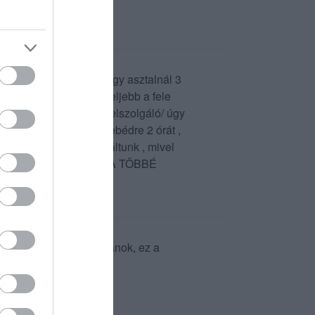
 az adagok eltérőek . egy asztalnál 3
replő kínálatnak , legfeljebb a fele
nénk a fiatal kislány /felszolgáló/ úgy
őben megkaptuk , de az ebédre 2 órát ,
etőt megkeresve reklamáltunk , mivel
 Ez egy rémálom volt SOHA TÖBBÉ
 felszolgálók elég puritánok, ez a