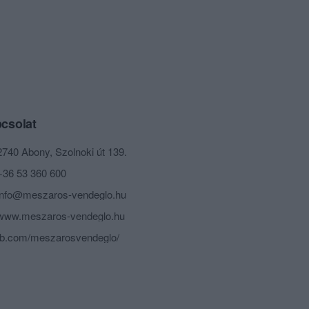
csolat
2740 Abony, Szolnoki út 139.
+36 53 360 600
info@meszaros-vendeglo.hu
www.meszaros-vendeglo.hu
fb.com/meszarosvendeglo/