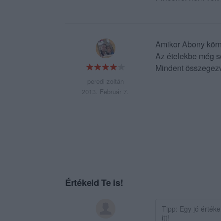
Amikor Abony körn
Az ételekbe még s
Mindent összegezv
peredi zoltán
2013. Február 7.
Értékeld Te is!