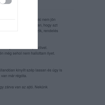
volna estig, ugyanis senki nem jön
ssel nincsenek tisztában, hogy azt
 asztalhoz. Pincér érkezik, rendelés
 szutyok ehetetlen prézlivel.
 én még sehol nem hallottam ilyet.
!
állandóan kinyílt szép lassan és úgy is
k van már régóta.
gy zárva van az ajtó. Nekünk