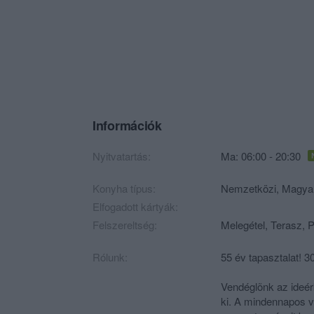
Információk
Nyitvatartás:
Ma: 06:00 - 20:30
Konyha típus:
Nemzetközi
,
Magya
Elfogadott kártyák:
Felszereltség:
Melegétel, Terasz, 
Rólunk:
55 év tapasztalat! 
Vendéglõnk az ideér
ki. A mindennapos v