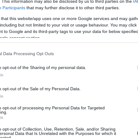
. This information may also be disclosed by us to third parties on the
IA
Participants
that may further disclose it to other third parties.
 that this website/app uses one or more Google services and may gath
including but not limited to your visit or usage behaviour. You may click 
 to Google and its third-party tags to use your data for below specifi
ogle consent section.
l Data Processing Opt Outs
o opt-out of the Sharing of my personal data.
In
o opt-out of the Sale of my Personal Data.
In
to opt-out of processing my Personal Data for Targeted
ing.
 30 éve rendszeresen igénybe veszem a szolgáltatásukat.
In
voltam mindig elégedve mindennel. Próbáltam egyéb helyen i
o opt-out of Collection, Use, Retention, Sale, and/or Sharing
indig hiba volt... Sok sikert ezután is nekeik!
ersonal Data that Is Unrelated with the Purposes for which it
lected.