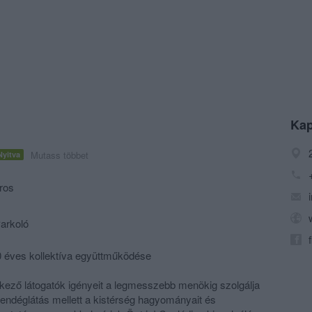
Kap
Mutass többet
Nyitva
ros
Parkoló
30 éves kollektíva együttműködése
kező látogatók igényeit a legmesszebb menõkig szolgálja
endéglátás mellett a kistérség hagyományait és