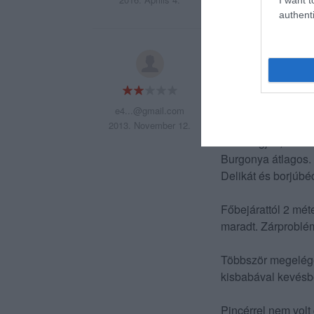
authenti
Vadaspark látogatá
oda, mit is szeret
fogadni célszerú, 
felvesz, ezzel nem
e4...@gmail.com
2013. November 12.
Étel megjött, időr
Burgonya átlagos. 
Delikát és borjúbé
Főbejárattól 2 méte
maradt. Zárprobléma
Többször megelége
kisbabával kevésb
Pincérrel nem volt