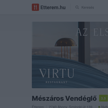
Keresés
Mészáros Vendéglő
3.5
Étterem
2740
Abony
,
Szolnoki út 139.
Nyit