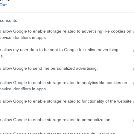
Out
consents
o allow Google to enable storage related to advertising like cookies on
ősíthetetlenül lassú rossz kiszolgálás. Az ételek középszerűek ,
evice identifiers in apps.
nazt az ételt és 3 teljesen eltérő adagot kaptak. Az étlapon sze
ölve az étlapon a hiány. Nekünk kell szólni , hogy rendelni szeret
o allow my user data to be sent to Google for online advertising
nk , mintha ott sem lettünk volna. Ezek után a rendelt italokat id
s.
rát kellett várni , akkor is csak azért kaptuk meg mert már a vez
to allow Google to send me personalized advertising.
s volt a társaságban ,akiknek időben kellett volna étkezniük.
o allow Google to enable storage related to analytics like cookies on
evice identifiers in apps.
o allow Google to enable storage related to functionality of the website
tam itt, az ételek igazi háziasak , bőséges adagokkal , viszont a
o allow Google to enable storage related to personalization.
o allow Google to enable storage related to security, including