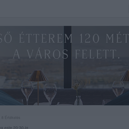
8 Értékelés
va este 20:30-ig