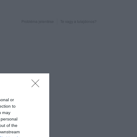
Probléma jelentése
Te vagy a tulajdonos?
sonal or
ection to
ou may
 personal
out of the
 downstream