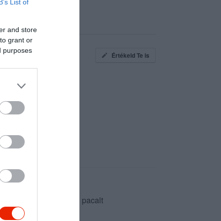
B’s List of
er and store
to grant or
ed purposes
Értékeld Te is
s a kedvenc ételemet, pacalt