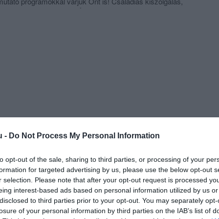
utató programokkal várjuk Önt is! Családias kiszolgálás,
k a legkedvezőbb áron! Étlapunkon több mint 100 féle étel
ött megtalálhatóak az Alföld tájjellegű ételei és a reform
egyaránt.
u -
Do Not Process My Personal Information
to opt-out of the sale, sharing to third parties, or processing of your per
formation for targeted advertising by us, please use the below opt-out s
r selection. Please note that after your opt-out request is processed y
eing interest-based ads based on personal information utilized by us or
disclosed to third parties prior to your opt-out. You may separately opt-
losure of your personal information by third parties on the IAB’s list of