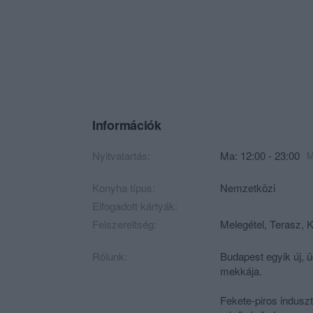
Információk
Nyitvatartás:
Ma: 12:00 - 23:00
M
Konyha típus:
Nemzetközi
Elfogadott kártyák:
Felszereltség:
Melegétel, Terasz, K
Rólunk:
Budapest egyik új, 
mekkája.
Fekete-piros indusztr