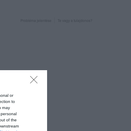
Probléma jelentése
Te vagy a tulajdonos?
sonal or
ection to
ou may
 personal
out of the
 downstream