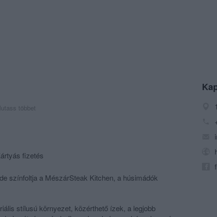
Kap
utass többet
ártyás fizetés
üde színfoltja a MészárSteak Kitchen, a húsimádók
iális stílusú környezet, közérthető ízek, a legjobb