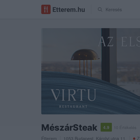
Keresés
MészárSteak
4.9
10 Értékelés
Étterem
1053
Budapest
,
Károlyi utca 11.
Z