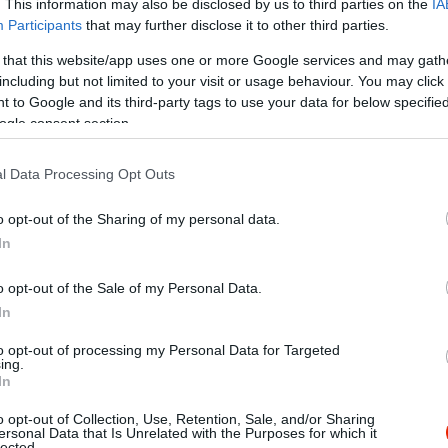
. This information may also be disclosed by us to third parties on the
IA
Participants
that may further disclose it to other third parties.
 that this website/app uses one or more Google services and may gath
including but not limited to your visit or usage behaviour. You may click 
 to Google and its third-party tags to use your data for below specifi
ogle consent section.
l Data Processing Opt Outs
o opt-out of the Sharing of my personal data.
In
o opt-out of the Sale of my Personal Data.
In
to opt-out of processing my Personal Data for Targeted
ing.
oltunk. Mindenkinek tudjuk ajánlani. A személyzet és a steak sz
In
o opt-out of Collection, Use, Retention, Sale, and/or Sharing
ersonal Data that Is Unrelated with the Purposes for which it
lected.