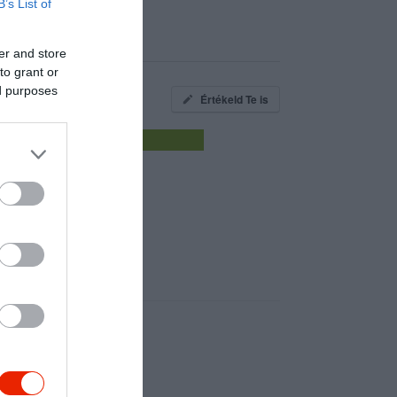
B’s List of
er and store
to grant or
ed purposes
Értékeld Te is
uper volt.