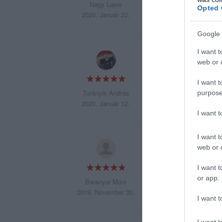
Nagy Lajos
Opted 
2020. Január 23.
Google 
I want t
A legjobb steakho
web or d
I want t
Turányik András
purpose
2020. Január 12.
I want 
I want t
Első alkalommal vo
web or d
Udvarias, gyors ki
I want t
or app.
Baranyai Móni
2019. November 30.
I want t
I want t