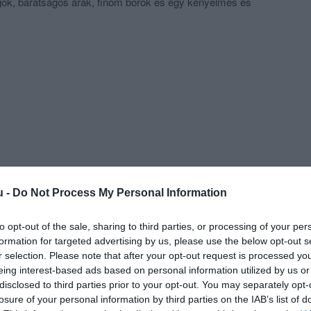
ok, barátságos árak, finom borok és egy kényelmes és
et mindenkinek, aki a húst hússal szereti!
dmenü, a hét minden napján á la carte étlap és a város
k-kínálata – mindez egy helyen: A MészárSteakben!
u -
Do Not Process My Personal Information
to opt-out of the sale, sharing to third parties, or processing of your per
formation for targeted advertising by us, please use the below opt-out s
r selection. Please note that after your opt-out request is processed y
eing interest-based ads based on personal information utilized by us or
disclosed to third parties prior to your opt-out. You may separately opt-
losure of your personal information by third parties on the IAB’s list of