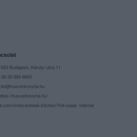
csolat
1053 Budapest, Károlyi utca 11.
+36 30 689 6845
info@husverkonyha.hu
https://husverkonyha.hu/
fb.com/meszarsteak.kitchen/?ref=page_internal