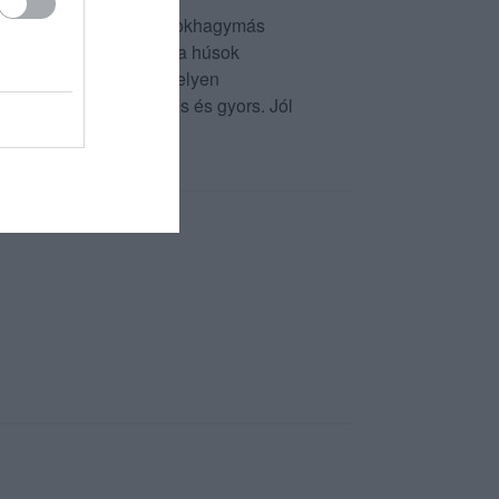
adtak. Tüskéspecsenyét fokhagymás
 ételek kitűnőek voltak, a húsok
 házias ízekkel. Kevés helyen
es, udvarias, figyelmes és gyors. Jól