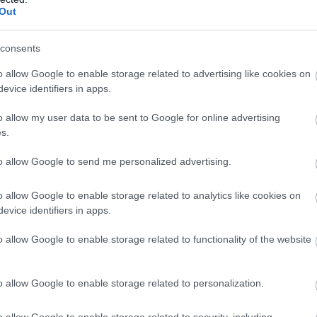
Out
consents
o allow Google to enable storage related to advertising like cookies on
use Budapesten :)
evice identifiers in apps.
o allow my user data to be sent to Google for online advertising
s.
to allow Google to send me personalized advertising.
o allow Google to enable storage related to analytics like cookies on
ltunk, de biztos visszatérünk, mert nagyon ízlettek az ételek, d
evice identifiers in apps.
szolgálás, csak ajánlani tudom!
o allow Google to enable storage related to functionality of the website
o allow Google to enable storage related to personalization.
o allow Google to enable storage related to security, including