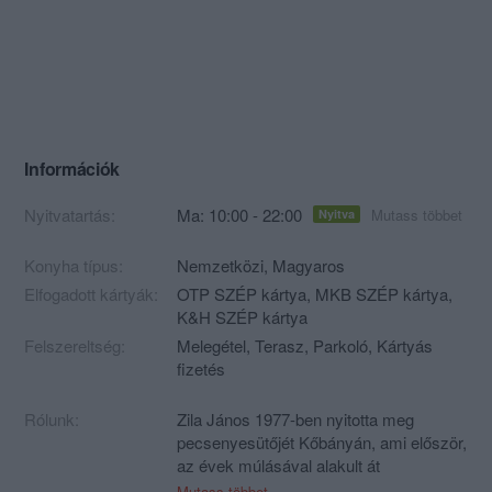
Információk
Nyitvatartás:
Ma: 10:00 - 22:00
Mutass többet
Nyitva
Konyha típus:
Nemzetközi
,
Magyaros
Elfogadott kártyák:
OTP SZÉP kártya, MKB SZÉP kártya,
K&H SZÉP kártya
Felszereltség:
Melegétel, Terasz, Parkoló, Kártyás
fizetés
Rólunk:
Zila János 1977-ben nyitotta meg
pecsenyesütőjét Kőbányán, ami először,
az évek múlásával alakult át
kisvendéglővé. Az étterem családi
Mutass többet