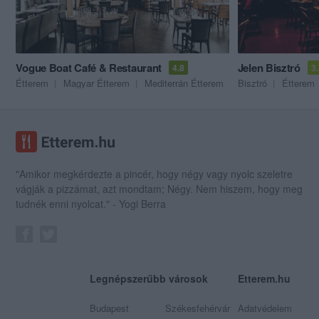
Vogue Boat Café & Restaurant
Jelen Bisztró
4.8
3
Étterem
Magyar Étterem
Mediterrán Étterem
Bisztró
Étterem
"Amikor megkérdezte a pincér, hogy négy vagy nyolc szeletre
vágják a pizzámat, azt mondtam; Négy. Nem hiszem, hogy meg
tudnék enni nyolcat." - Yogi Berra
Legnépszerűbb városok
Etterem.hu
Budapest
Székesfehérvár
Adatvédelem