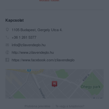
vállalkozásként üzemel, a cégtulajdonos
Zila János mellett fia, Zila Csaba a
főszakács.
Kapcsolat
1105 Budapest, Gergely Utca 4.
+36 1 261 5377
info@zilavendeglo.hu
http://www.zilavendeglo.hu
https://www.facebook.com/zilavendeglo
Probléma jelentése
Te vagy a tulajdonos?