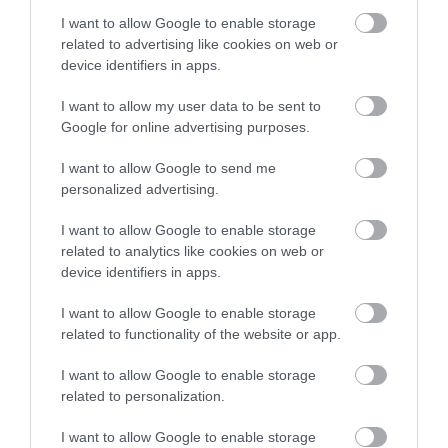
Mindenkinek ajánlom.
Csilla Arató
I want to allow Google to enable storage
2024. Február 3.
related to advertising like cookies on web or
Jelentés
device identifiers in apps.
I want to allow my user data to be sent to
Gyönyörű, kellemes, tágas,
Google for online advertising purposes.
otthonos étterem! Tökéletes a
I want to allow Google to send me
felszolgálás, nagyon finom
personalized advertising.
ételek, barátságos, kedves,
Szavcsur Kitti
segítőkész személyzet,
2024. Január 21.
I want to allow Google to enable storage
családias a hangulat! Három
related to analytics like cookies on web or
éve járunk az étterembe:
device identifiers in apps.
keresztelőt, születésnapokat
I want to allow Google to enable storage
és évfordulókat itt ünnepeltük!
related to functionality of the website or app.
Törzshelyünkké vált! 10
csillag! :) Köszönjük!
I want to allow Google to enable storage
related to personalization.
Jelentés
I want to allow Google to enable storage