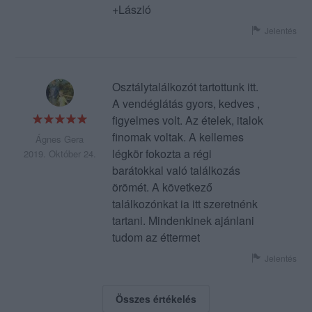
+László
Jelentés
Osztálytalálkozót tartottunk itt.
A vendéglátás gyors, kedves ,
figyelmes volt. Az ételek, italok
finomak voltak. A kellemes
Ágnes Gera
légkör fokozta a régi
2019. Október 24.
barátokkal való találkozás
örömét. A következő
találkozónkat ia itt szeretnénk
tartani. Mindenkinek ajánlani
tudom az éttermet
Jelentés
Összes értékelés