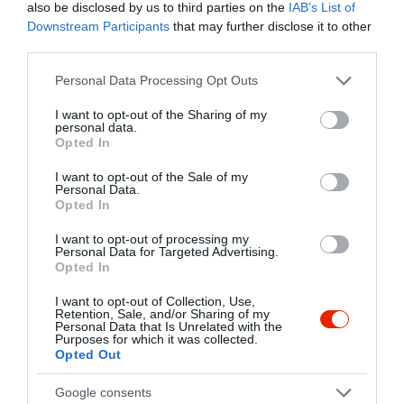
also be disclosed by us to third parties on the
IAB’s List of
ami sajnos nem volt sok 3 kis
Downstream Participants
that may further disclose it to other
csík és a tartalom sem éppen
third parties.
az a velős állag, amit elvárna
Please note that this website/app uses one or more Google
az ember egy ilyen fajta
Personal Data Processing Opt Outs
services and may gather and store information including but
hústól, több helyet alig
not limited to your visit or usage behaviour. You may click to
I want to opt-out of the Sharing of my
elvághatatlan. Az én ételem
personal data.
grant or deny consent to Google and its third-party tags to
argetín hátszín..... jobbra
Opted In
use your data for below specified purposes in below Google
számítottam, ha már argentín
consent section.
I want to opt-out of the Sale of my
és hátszín, több helyen rágos
Personal Data.
Opted In
és az ízvilága elég kommersz,
íztelen, egyhangú. Hát nem ez
I want to opt-out of processing my
volt a legjobb választás.
Personal Data for Targeted Advertising.
Opted In
Jelentés
I want to opt-out of Collection, Use,
Retention, Sale, and/or Sharing of my
Personal Data that Is Unrelated with the
Purposes for which it was collected.
Kellemes környezetben
Opted Out
udvarias és kedves
Google consents
kiszolgálás,finom ételek.