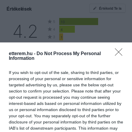
Értékelések
Értékeld Te is
5
10
4.2
4
4
3
1
2
0
1
2
etterem.hu -
Do Not Process My Personal
Information
Összesen 17
If you wish to opt-out of the sale, sharing to third parties, or
processing of your personal or sensitive information for
targeted advertising by us, please use the below opt-out
Házassági évfordulóra
section to confirm your selection. Please note that after your
válastottam ezt az éttermet.
opt-out request is processed you may continue seeing
Sajnos csalódás volt. A
interest-based ads based on personal information utilized by
környezet nagyon szép, finom
Márkesné Bonyhay Andrea
us or personal information disclosed to third parties prior to
a házi vörös és rosé bor. A
2024. Július 20.
your opt-out. You may separately opt-out of the further
kiszolgálás is megfelelő. A
disclosure of your personal information by third parties on the
IAB’s list of downstream participants. This information may
férjem rántott borjúlábat kért,