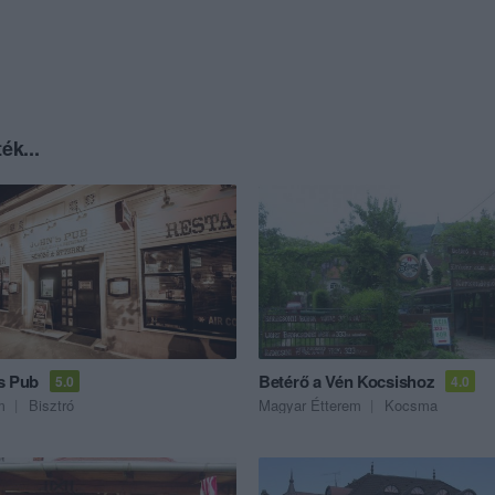
ék...
s Pub
Betérő a Vén Kocsishoz
5.0
4.0
m
Bisztró
Magyar Étterem
Kocsma