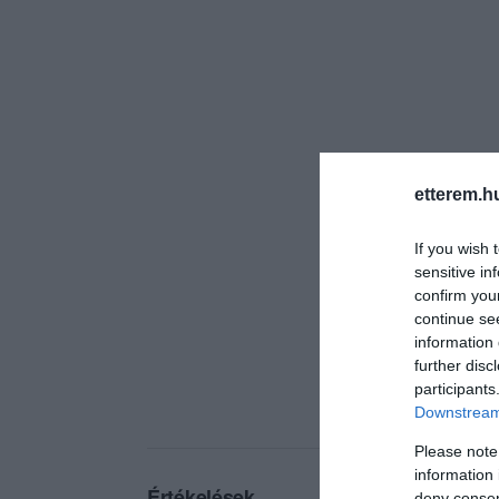
etterem.h
If you wish 
sensitive in
confirm you
continue se
information 
further disc
participants
Downstream 
Please note
information 
Értékelések
deny consent