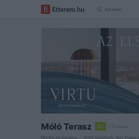
Keresés
Móló Terasz
3.7
3 Értékelés
Bisztró
és
Kocsma
8360
Keszthely
,
Ady Endre u