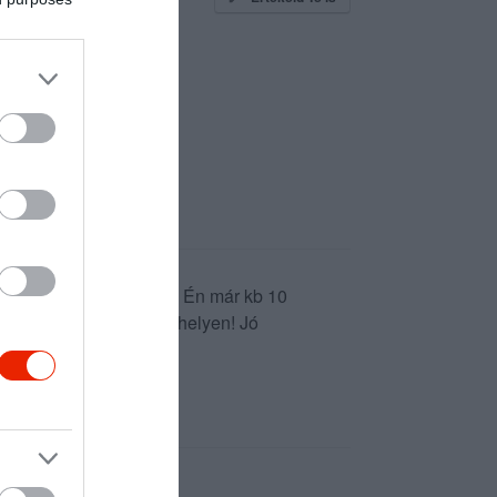
isztaság, finom ételek! Én már kb 10
legszinpatikusabb Keszthelyen! Jó
 fizettük ki.