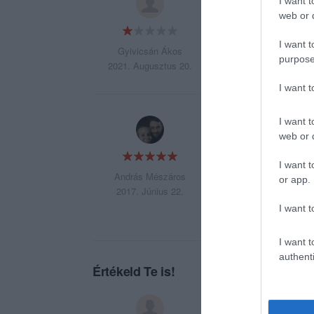
I want t
web or d
I want t
Gyivicsán Ákos
purpose
2021. Augusztus 20.
I want 
I want t
Korekt! A fröccs na
web or d
I want t
András Mészáros
or app.
2017. Június 22.
I want t
I want t
authenti
Értékeld Te is!