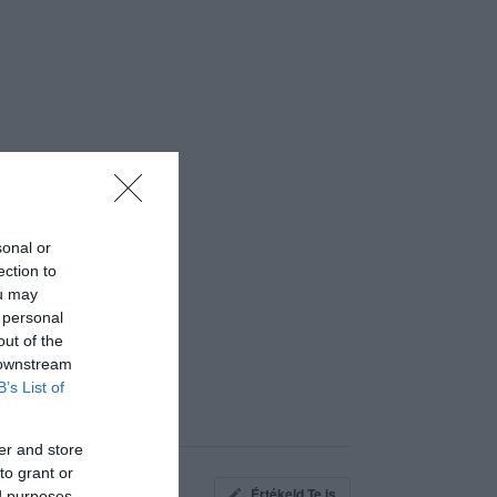
sonal or
ection to
ou may
 personal
out of the
 downstream
B’s List of
er and store
to grant or
Értékeld Te is
ed purposes