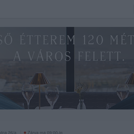
tca 26/a.
Zárva ma 09:00-ig