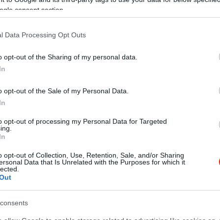
ogle consent section.
l Data Processing Opt Outs
o opt-out of the Sharing of my personal data.
In
o opt-out of the Sale of my Personal Data.
In
to opt-out of processing my Personal Data for Targeted
ing.
zolgálás,Barátságos udvarias személyzet és tulajdonos, rend, t
In
 rendszerességgel kávézni és pizzázni stb.. Nekem ez a hely a 
ndenkinek!!!
o opt-out of Collection, Use, Retention, Sale, and/or Sharing
ersonal Data that Is Unrelated with the Purposes for which it
lected.
Out
consents
em hoztak poharat és itthon vettük észre,hogy másnak a számláját