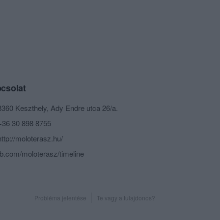
csolat
8360 Keszthely, Ady Endre utca 26/a.
+36 30 898 8755
http://moloterasz.hu/
fb.com/moloterasz/timeline
Probléma jelentése
Te vagy a tulajdonos?