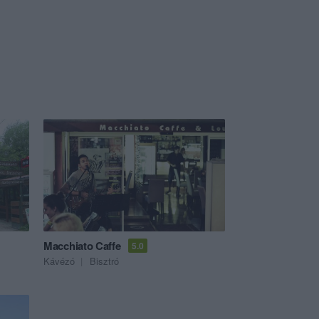
Macchiato Caffe
5.0
Kávézó
Bisztró