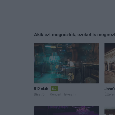
Akik ezt megnézték, ezeket is megnézt
512 club
John'
5.0
Bisztró
Koncert Helyszín
Éttere