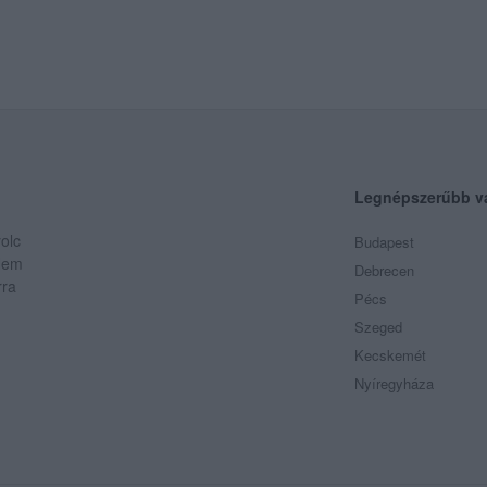
Legnépszerűbb v
olc
Budapest
 Nem
Debrecen
rra
Pécs
Szeged
Kecskemét
Nyíregyháza