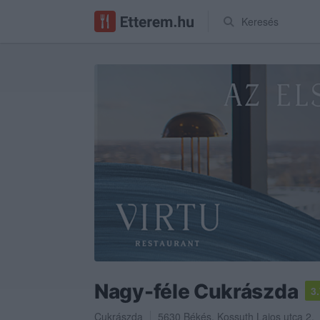
Keresés
Nagy-féle Cukrászda
3
Cukrászda
5630
Békés
,
Kossuth Lajos utca 2.