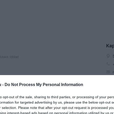
Kap
utass többet
u -
Do Not Process My Personal Information
, Torta, Alkalmi torták, Forma torták, Esküvői torták,
iszállítás
to opt-out of the sale, sharing to third parties, or processing of your per
formation for targeted advertising by us, please use the below opt-out s
r selection. Please note that after your opt-out request is processed y
eing interest-based ads based on personal information utilized by us or