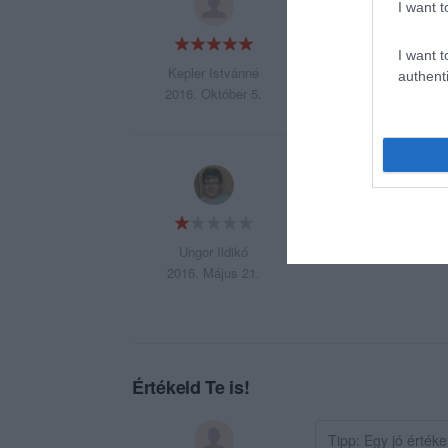
I want t
I want t
Kepler Istvánné
authenti
2016. Október 5.
időre nem készült e
Ungor Ildikó
2016. Május 21.
Értékeld Te is!