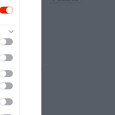
erekkorom óta járok ide.