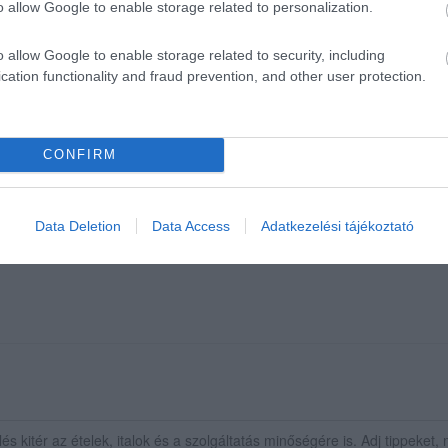
o allow Google to enable storage related to personalization.
o allow Google to enable storage related to security, including
cation functionality and fraud prevention, and other user protection.
CONFIRM
l a megrendelt torta, állaga íze felejthető volt,nagy csalódást o
Data Deletion
Data Access
Adatkezelési tájékoztató