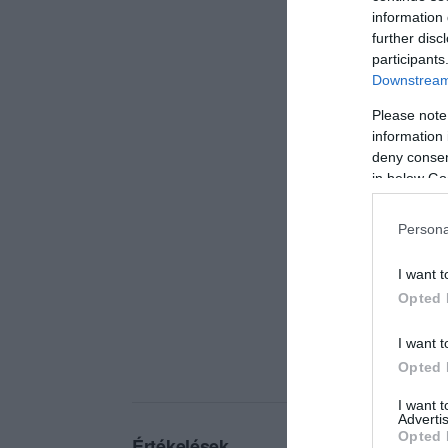
information 
further disc
participants
Downstream 
Please note
information 
deny consent
in below Go
Persona
I want t
Opted 
I want t
Opted 
I want 
Advertis
Opted 
Értékelések