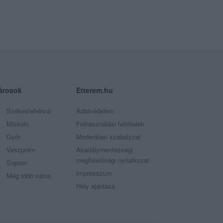
árosok
Etterem.hu
Székesfehérvár
Adatvédelem
Miskolc
Felhasználási feltételek
Győr
Moderálási szabályzat
Veszprém
Akadálymentességi
megfelelőségi nyilatkozat
Sopron
Impresszum
Még több város
Hely ajánlása