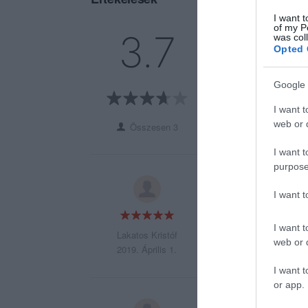
I want t
of my P
5
2
3.7
was col
4
0
Opted 
3
0
2
0
Google 
1
1
I want t
web or d
Összesen 3
I want t
purpose
Finomak a sütik és
I want 
I want t
Lakatos Kristóf
web or d
2019. Április 1.
I want t
or app.
Nagyon finomak a 