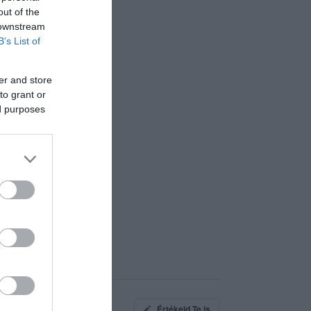
out of the
 downstream
B’s List of
er and store
to grant or
ed purposes
Értékeld Te is