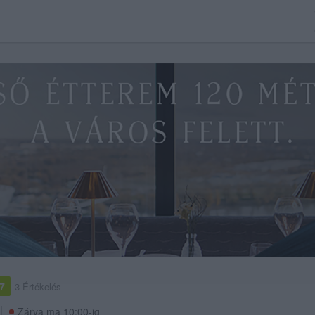
.7
3 Értékelés
Zárva ma 10:00-ig