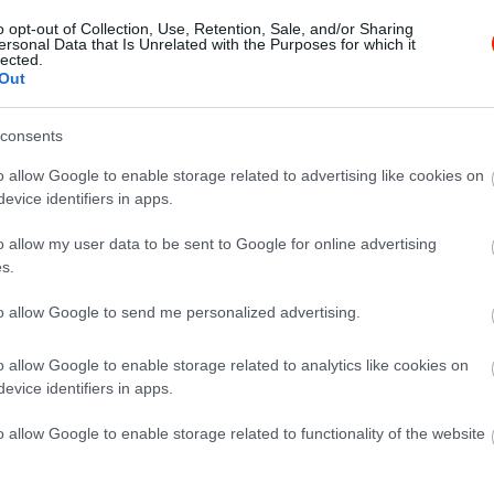
o opt-out of Collection, Use, Retention, Sale, and/or Sharing
ersonal Data that Is Unrelated with the Purposes for which it
lected.
Out
consents
o allow Google to enable storage related to advertising like cookies on
evice identifiers in apps.
o allow my user data to be sent to Google for online advertising
s.
 jó a cukrászda hangulata, szép, hogy a Ligethez közel van. Gy
to allow Google to send me personalized advertising.
o allow Google to enable storage related to analytics like cookies on
evice identifiers in apps.
o allow Google to enable storage related to functionality of the website
sütemények és kávék! Mindenkinek ajánlom!