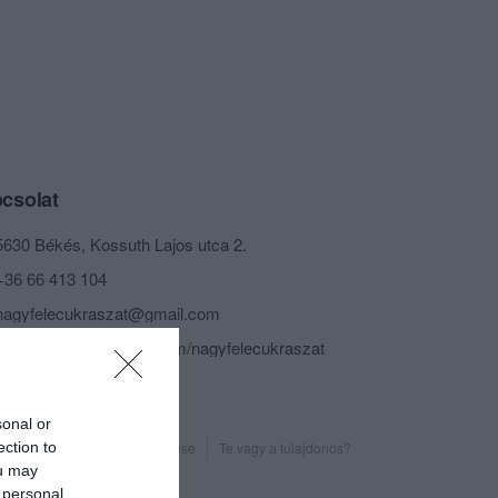
csolat
5630 Békés, Kossuth Lajos utca 2.
+36 66 413 104
nagyfelecukraszat@gmail.com
https://www.facebook.com/nagyfelecukraszat
sonal or
ection to
Probléma jelentése
Te vagy a tulajdonos?
ou may
 personal