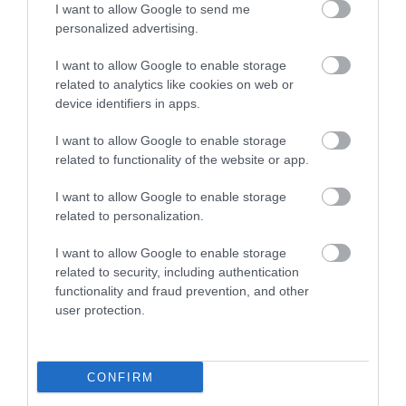
I want to allow Google to send me
5
3
personalized advertising.
4.8
4
1
I want to allow Google to enable storage
3
0
related to analytics like cookies on web or
2
0
device identifiers in apps.
1
0
I want to allow Google to enable storage
Összesen 4
related to functionality of the website or app.
I want to allow Google to enable storage
related to personalization.
I want to allow Google to enable storage
related to security, including authentication
functionality and fraud prevention, and other
user protection.
CONFIRM
Értékelem