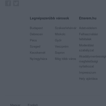
Legnépszerűbb városok
Etterem.hu
Budapest
Székesfehérvár
Adatvédelem
Debrecen
Miskolc
Felhasználási
feltételek
Pécs
Győr
Moderálási
Szeged
Veszprém
szabályzat
Kecskemét
Sopron
Akadálymentességi
Nyíregyháza
Még több város
megfelelőségi
nyilatkozat
Impresszum
Hely ajánlása
Magyar
English