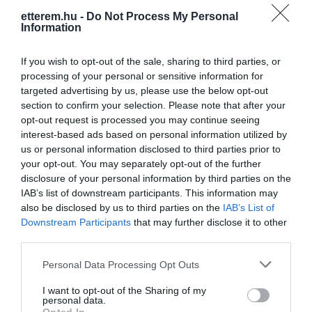
kíváncsi vagy minderre gyere és nézd
etterem.hu -
Do Not Process My Personal
meg mitől vagyunk mi egyediek ebben a
Kapcsolat
Information
régióban.
4028 Debrecen, Kassai út 7-9.
If you wish to opt-out of the sale, sharing to third parties, or
+36 30 797 3496
processing of your personal or sensitive information for
targeted advertising by us, please use the below opt-out
neon.company2013@gmail.com
section to confirm your selection. Please note that after your
http://www.neoncitygarden.hu
opt-out request is processed you may continue seeing
interest-based ads based on personal information utilized by
fb.com/neoncitygarden
us or personal information disclosed to third parties prior to
your opt-out. You may separately opt-out of the further
disclosure of your personal information by third parties on the
IAB’s list of downstream participants. This information may
also be disclosed by us to third parties on the
IAB’s List of
Downstream Participants
that may further disclose it to other
third parties.
Please note that this website/app uses one or more Google
Personal Data Processing Opt Outs
Probléma jelentése
Te vagy a tulajdonos?
services and may gather and store information including but
not limited to your visit or usage behaviour. You may click to
I want to opt-out of the Sharing of my
personal data.
grant or deny consent to Google and its third-party tags to