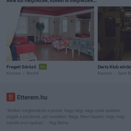
Akik ezt megnézték, ezeket is megnézték...
Fregatt Söröző
Darts Klub sörö
5.0
Kocsma
Bisztró
Kocsma
Sport B
"Amikor megkérdezte a pincér, hogy négy vagy nyolc szeletre
vágják a pizzámat, azt mondtam; Négy. Nem hiszem, hogy meg
tudnék enni nyolcat." - Yogi Berra