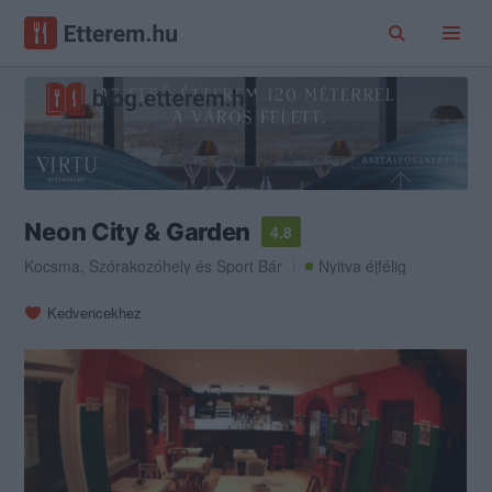
Neon City & Garden
4.8
Kocsma
,
Szórakozóhely
és
Sport Bár
Nyitva éjfélig
Kedvencekhez