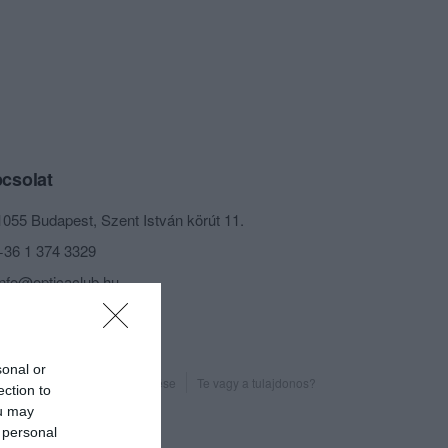
csolat
1055 Budapest, Szent István körút 11.
+36 1 374 3329
info@opticaclub.hu
http://www.opticaclub.hu/
www.fb.com/Opticaclub
sonal or
Probléma jelentése
Te vagy a tulajdonos?
ection to
ou may
 personal