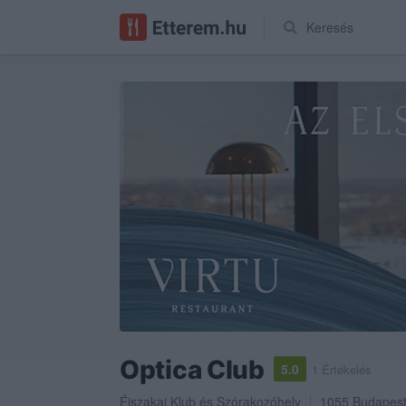
Keresés
Optica Club
5.0
1 Értékelés
Éjszakai Klub
és
Szórakozóhely
1055
Budapes