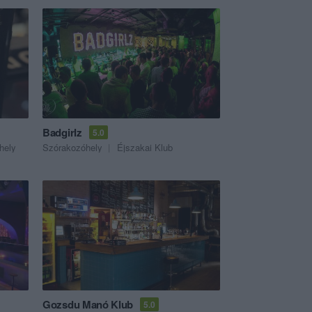
Badgirlz
5.0
hely
Szórakozóhely
Éjszakai Klub
Gozsdu Manó Klub
5.0