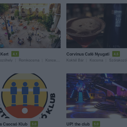
 Kert
Corvinus Café Nyugati
4.1
4.5
ozóhely
Romkocsma
Koncert Helyszín
Koktél Bár
Kocsma
Szórakozó
s Csocsó Klub
UP! the club
5.0
5.0