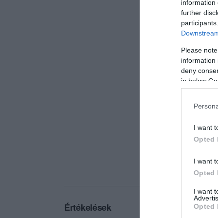
information 
further disc
participants
Downstream 
Please note
information 
deny consent
in below Go
Persona
I want t
Opted 
I want t
Opted 
I want 
Advertis
Értékelések
Opted 