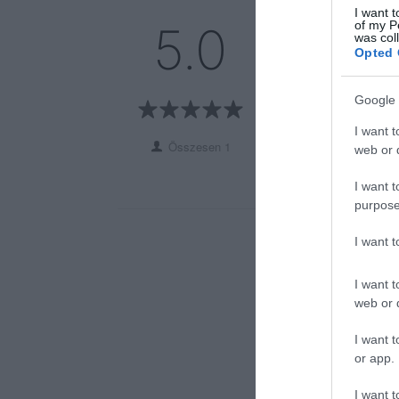
I want t
5
1
of my P
5.0
was col
4
0
Opted 
3
0
2
0
Google 
1
0
I want t
Összesen 1
web or d
I want t
purpose
I want 
I want t
web or d
I want t
or app.
I want t