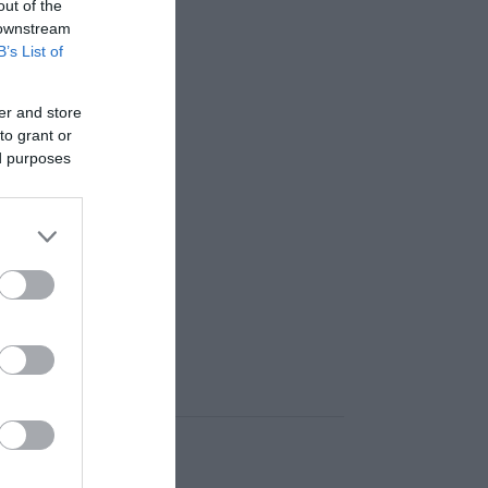
out of the
 downstream
B’s List of
er and store
to grant or
ed purposes