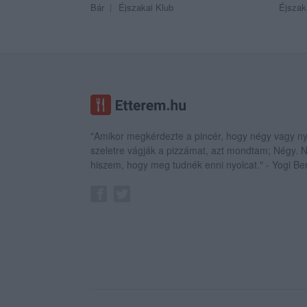
Bár
Éjszakai Klub
Éjszak
"Amikor megkérdezte a pincér, hogy négy vagy ny
szeletre vágják a pizzámat, azt mondtam; Négy.
hiszem, hogy meg tudnék enni nyolcat." - Yogi Be