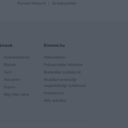
Koncert Helyszín
Szórakozóhely
árosok
Etterem.hu
Székesfehérvár
Adatvédelem
Miskolc
Felhasználási feltételek
Győr
Moderálási szabályzat
Veszprém
Akadálymentességi
megfelelőségi nyilatkozat
Sopron
Impresszum
Még több város
Hely ajánlása