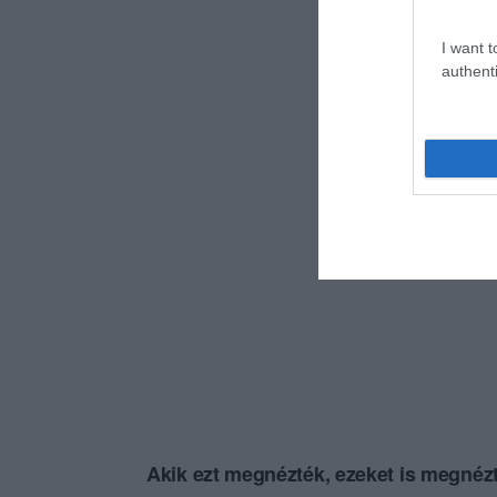
I want t
authenti
Akik ezt megnézték, ezeket is megnézt