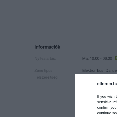
Információk
Nyitvatartás:
Ma: 10:00 - 06:00
Zene típus:
Elektronikus, Dance
Felszereltség:
Kártyás fizetés
etterem.h
If you wish 
sensitive in
confirm you
continue se