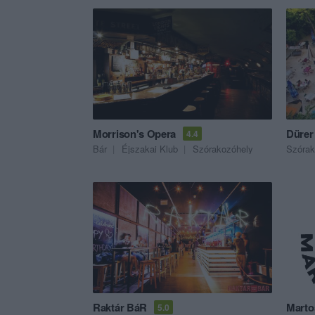
Morrison's Opera
Dürer
4.4
Bár
Éjszakai Klub
Szórakozóhely
Szórak
Raktár BáR
Marto
5.0