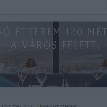
t
,
Szent István körút 11.
Nyitva délelőtt 06:00-ig