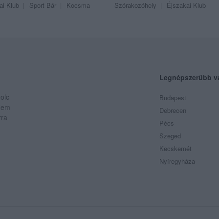
ai Klub
Sport Bár
Kocsma
Szórakozóhely
Éjszakai Klub
Legnépszerűbb v
olc
Budapest
 Nem
Debrecen
rra
Pécs
Szeged
Kecskemét
Nyíregyháza