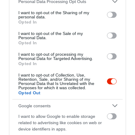
Please note that this website/app uses one or more Google
Personal Data Processing Opt Outs
services and may gather and store information including but
not limited to your visit or usage behaviour. You may click to
I want to opt-out of the Sharing of my
personal data.
grant or deny consent to Google and its third-party tags to
Opted In
use your data for below specified purposes in below Google
consent section.
I want to opt-out of the Sale of my
Personal Data.
Opted In
I want to opt-out of processing my
Personal Data for Targeted Advertising.
Opted In
I want to opt-out of Collection, Use,
Retention, Sale, and/or Sharing of my
Personal Data that Is Unrelated with the
Purposes for which it was collected.
Értékelések
Értékeld Te is
Opted Out
5
3
Google consents
4.0
4
1
I want to allow Google to enable storage
3
0
related to advertising like cookies on web or
2
0
device identifiers in apps.