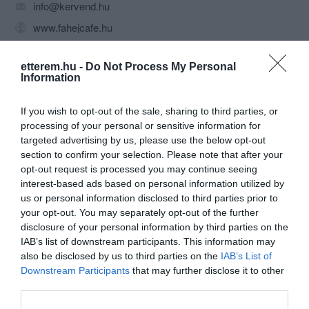
info@kervend.hu
www.fahejcafe.hu
www.fb.com/fahejcafe
etterem.hu -
Do Not Process My Personal
Information
If you wish to opt-out of the sale, sharing to third parties, or
processing of your personal or sensitive information for
targeted advertising by us, please use the below opt-out
section to confirm your selection. Please note that after your
opt-out request is processed you may continue seeing
Probléma jelentése
Te vagy a tulajdonos?
interest-based ads based on personal information utilized by
us or personal information disclosed to third parties prior to
your opt-out. You may separately opt-out of the further
disclosure of your personal information by third parties on the
IAB’s list of downstream participants. This information may
also be disclosed by us to third parties on the
IAB’s List of
Downstream Participants
that may further disclose it to other
third parties.