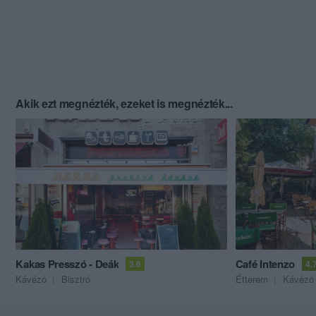
Akik ezt megnézték, ezeket is megnézték...
Kakas Presszó - Deák
Café Intenzo
3.6
4.
Kávézó
Bisztró
Étterem
Kávézó