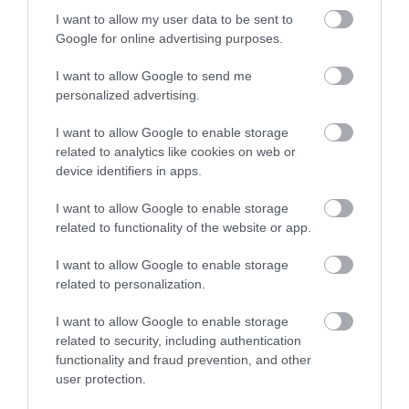
1
1
I want to allow my user data to be sent to
Összesen 5
Google for online advertising purposes.
I want to allow Google to send me
personalized advertising.
Sokáig nyitva tartó, laza,
csendes hely, nincs őrült
I want to allow Google to enable storage
related to analytics like cookies on web or
hangos zene, vannak
device identifiers in apps.
kézműves sörök,
Rutai Gábor
melegszendvics, baráti
2019. November 28.
I want to allow Google to enable storage
beszélgetésre kiváló!
related to functionality of the website or app.
Jelentés
I want to allow Google to enable storage
related to personalization.
I want to allow Google to enable storage
related to security, including authentication
Értékeld Te is!
functionality and fraud prevention, and other
user protection.