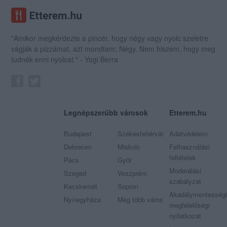
"Amikor megkérdezte a pincér, hogy négy vagy nyolc szeletre
vágják a pizzámat, azt mondtam; Négy. Nem hiszem, hogy meg
tudnék enni nyolcat." - Yogi Berra
Legnépszerűbb városok
Etterem.hu
Budapest
Székesfehérvár
Adatvédelem
Debrecen
Miskolc
Felhasználási
feltételek
Pécs
Győr
Moderálási
Szeged
Veszprém
szabályzat
Kecskemét
Sopron
Akadálymentességi
Nyíregyháza
Még több város
megfelelőségi
nyilatkozat