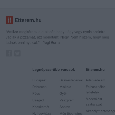
"Amikor megkérdezte a pincér, hogy négy vagy nyolc szeletre
vágják a pizzámat, azt mondtam; Négy. Nem hiszem, hogy meg
tudnék enni nyolcat." - Yogi Berra
Legnépszerűbb városok
Etterem.hu
Budapest
Székesfehérvár
Adatvédelem
Debrecen
Miskolc
Felhasználási
feltételek
Pécs
Győr
Moderálási
Szeged
Veszprém
szabályzat
Kecskemét
Sopron
Akadálymentességi
Nyíregyháza
Még több város