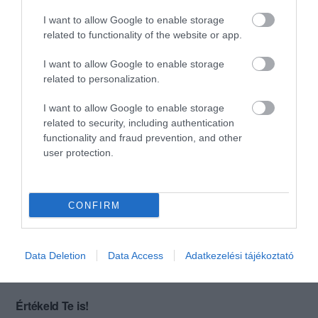
I want to allow Google to enable storage
5 évtizedes tapasztalattal
related to functionality of the website or app.
hirdeti a csárda magát- sikerült
ez idő alatt megtanulni kisütni
I want to allow Google to enable storage
a mirelit panírozott sajtot.
Marianna Murzsa
related to personalization.
2021. Szeptember 14.
Jelentés
I want to allow Google to enable storage
related to security, including authentication
functionality and fraud prevention, and other
Kitűnő konyhája van és nem
user protection.
mellesleg egy csodálatos
lugasban ülve lehet enni.
Családoknak ideális hely.
CONFIRM
N. Krisztina
2021. Június 19.
Jelentés
Data Deletion
Data Access
Adatkezelési tájékoztató
Értékeld Te is!