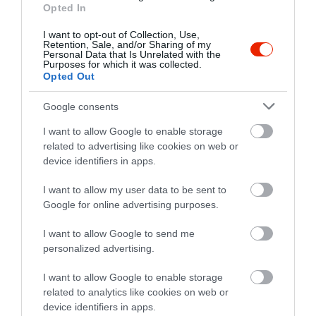
Értékelések
Értékeld Te is
Opted In
I want to opt-out of Collection, Use,
5
5
4.3
Retention, Sale, and/or Sharing of my
4
Personal Data that Is Unrelated with the
0
Purposes for which it was collected.
3
0
Opted Out
2
0
Google consents
1
1
I want to allow Google to enable storage
Összesen 6
related to advertising like cookies on web or
device identifiers in apps.
I want to allow my user data to be sent to
Minden évben legalább
Google for online advertising purposes.
egyszer
visszatérünk.Kellemes
I want to allow Google to send me
hangulat,finom ételek,kedves
Reichertné Tolnai Mónika
personalized advertising.
felszolgálók!
2022. Június 23.
I want to allow Google to enable storage
Jelentés
related to analytics like cookies on web or
device identifiers in apps.