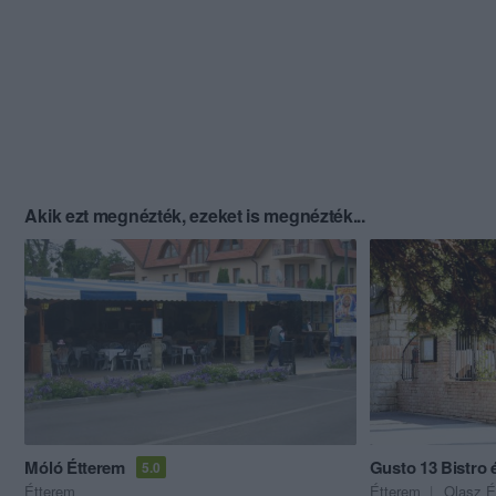
Akik ezt megnézték, ezeket is megnézték...
Móló Étterem
Gusto 13 Bistro é
5.0
Étterem
Étterem
Olasz É