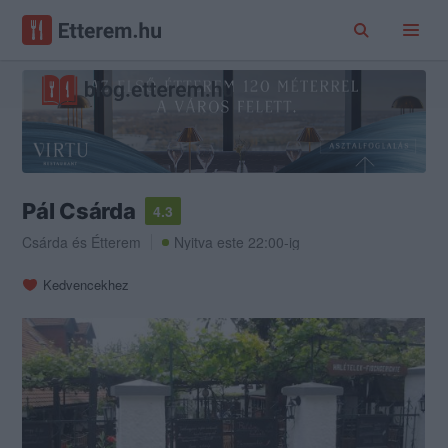
Pál Csárda
4.3
Csárda
és
Étterem
Nyitva este 22:00-ig
Kedvencekhez