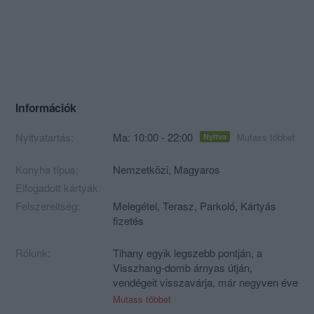
Információk
Nyitvatartás:
Ma: 10:00 - 22:00
Mutass többet
Nyitva
Konyha típus:
Nemzetközi
,
Magyaros
Elfogadott kártyák:
Felszereltség:
Melegétel, Terasz, Parkoló, Kártyás
fizetés
Rólunk:
Tihany egyik legszebb pontján, a
Visszhang-domb árnyas útján,
vendégeit visszavárja, már negyven éve
a Pál Csárda.
Mutass többet