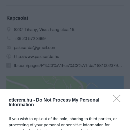
Kapcsolat
8237 Tihany, Visszhang utca 19.
+36 20 572 3669
palcsarda@gmail.com
http://www.palcsarda.hu
fb.com/pages/P%C3%A1l-cs%C3%A1rda/188100237907029
etterem.hu -
Do Not Process My Personal
Information
If you wish to opt-out of the sale, sharing to third parties, or
Probléma jelentése
Te vagy a tulajdonos?
processing of your personal or sensitive information for