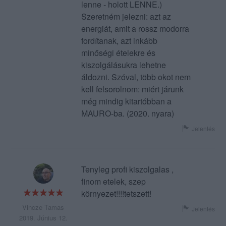
lenne - holott LENNE.)
Szeretném jelezni: azt az
energiát, amit a rossz modorra
fordítanak, azt inkább
minőségi ételekre és
kiszolgálásukra lehetne
áldozni. Szóval, több okot nem
kell felsorolnom: miért járunk
még mindig kitartóbban a
MAURO-ba. (2020. nyara)
Jelentés
Tenyleg profi kiszolgalas ,
finom etelek, szep
környezet!!!!tetszett!
Vincze Tamas
Jelentés
2019. Június 12.