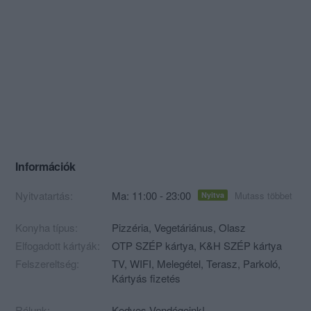
Információk
Nyitvatartás:
Ma: 11:00 - 23:00
Mutass többet
Nyitva
Konyha típus:
Pizzéria
,
Vegetáriánus
,
Olasz
Elfogadott kártyák:
OTP SZÉP kártya, K&H SZÉP kártya
Felszereltség:
TV, WIFI, Melegétel, Terasz, Parkoló,
Kártyás fizetés
Rólunk:
Kedves Vendégeink!