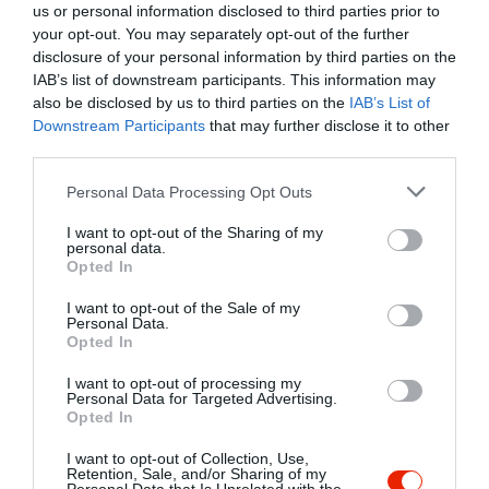
étteremnek, hol társasággal
2021. Március 21.
us or personal information disclosed to third parties prior to
ültünk be - a kezdetektől fogva
your opt-out. You may separately opt-out of the further
disclosure of your personal information by third parties on the
- hol mi magunk vacsoráztunk.
IAB’s list of downstream participants. This information may
Nyitásnál még nem volt
also be disclosed by us to third parties on the
IAB’s List of
probléma, a színvonal olyan
Downstream Participants
that may further disclose it to other
volt, melyet az étterem
third parties.
külsőleg tükrözött. Olyannyira,
Please note that this website/app uses one or more Google
hogy az üzletvezető akkoriban
Personal Data Processing Opt Outs
services and may gather and store information including but
figyelemmel kísérte a
not limited to your visit or usage behaviour. You may click to
I want to opt-out of the Sharing of my
történéseket: odajött és
personal data.
grant or deny consent to Google and its third-party tags to
Opted In
megkérdezte, minden rendben
use your data for below specified purposes in below Google
van-e. Azonban, ahogy telt az
consent section.
I want to opt-out of the Sale of my
idő, úgy romlott a hely
Personal Data.
Opted In
minősége, mind az étel, mind
a kiszolgálás tekintetében.
I want to opt-out of processing my
Personal Data for Targeted Advertising.
Volt olyan eset, amikor
Opted In
szalámis pizzát
kértem...helyette vegetáriánust
I want to opt-out of Collection, Use,
Retention, Sale, and/or Sharing of my
kaptam, melynek alakja