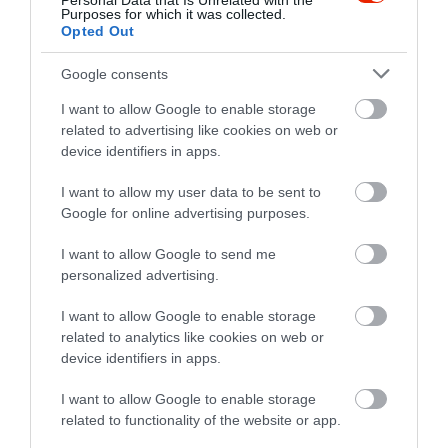
Personal Data that Is Unrelated with the
leginkább egy amőbához volt
Purposes for which it was collected.
Opted Out
hasonló, odavetett, odaégetett
széllel. A másik pizzán, pedig
Google consents
nem volt semmi, a rákért extra
I want to allow Google to enable storage
feltétek közül. Minderre több
related to advertising like cookies on web or
mint egy órát kellett
device identifiers in apps.
várakoznunk, holott nem volt
telt ház. Több ízben
I want to allow my user data to be sent to
tapasztaltuk: sót-borsot nem
Google for online advertising purposes.
képesek az asztalon hagyni.
Úgy kell érte könyörögni.
I want to allow Google to send me
personalized advertising.
Ráadásul a pincér nem is
engedte, hogy én sózzam az
I want to allow Google to enable storage
ételem, Ő sózta meg, amit
related to analytics like cookies on web or
eleve dühítőnek tartok. Az
device identifiers in apps.
ételem Én szeretném ízesíteni
a magam szája íze szerint.
I want to allow Google to enable storage
related to functionality of the website or app.
Ezek után a pincér újra