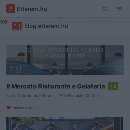
Warning
: Trying to access array offset on value of type bool in
/home/hgmedia/etterem.hu/apps/controllers/place.php
on line
108
Il Mercato Ristorante e Gelateria
4.6
Olasz Étterem
és
Étterem
Nyitva este 23:00-ig
Kedvencekhez