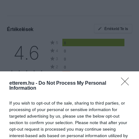
Értékelések
Értékeld Te is
5
8
4.6
4
0
3
0
2
0
1
1
etterem.hu -
Do Not Process My Personal
Összesen 9
Information
If you wish to opt-out of the sale, sharing to third parties, or
processing of your personal or sensitive information for
A balatonakarattyai
targeted advertising by us, please use the below opt-out
MERCATO sok esetben
section to confirm your selection. Please note that after your
csalódás volt számunkra.
opt-out request is processed you may continue seeing
Többször esélyt adva az
Bódi Bea
interest-based ads based on personal information utilized by