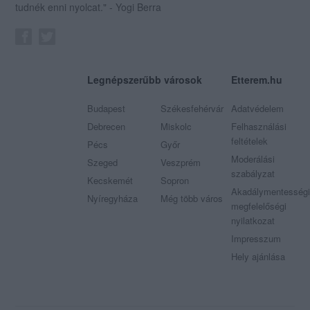
tudnék enni nyolcat." - Yogi Berra
Legnépszerűbb városok
Etterem.hu
Budapest
Székesfehérvár
Adatvédelem
Debrecen
Miskolc
Felhasználási
feltételek
Pécs
Győr
Moderálási
Szeged
Veszprém
szabályzat
Kecskemét
Sopron
Akadálymentességi
Nyíregyháza
Még több város
megfelelőségi
nyilatkozat
Impresszum
Hely ajánlása