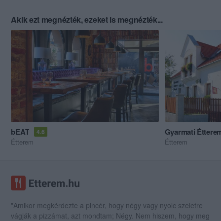
Akik ezt megnézték, ezeket is megnézték...
bEAT
Gyarmati Éttere
4.6
Étterem
Étterem
"Amikor megkérdezte a pincér, hogy négy vagy nyolc szeletre
vágják a pizzámat, azt mondtam; Négy. Nem hiszem, hogy meg