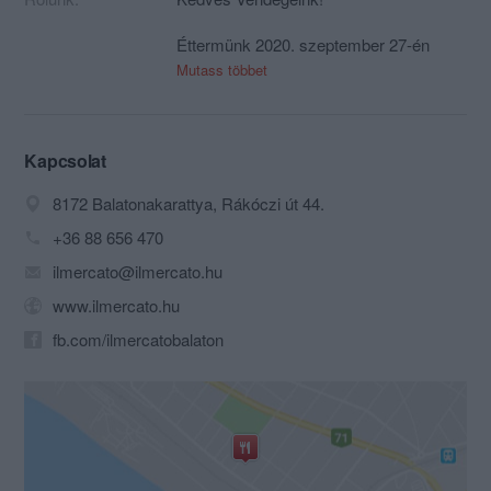
Éttermünk 2020. szeptember 27-én
szezonálisan zárja kapuit!
Mutass többet
Találkozzunk 2021 áprilisában
Balatonon vagy idén novemberben
Budapesten Mercatino éttermünkben
Kapcsolat
(www.mercatino.hu)
az Apáczai Csere János utcában.
8172 Balatonakarattya, Rákóczi út 44.
+36 88 656 470
ilmercato@ilmercato.hu
www.ilmercato.hu
fb.com/ilmercatobalaton