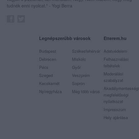
tudnék enni nyolcat." - Yogi Berra
Legnépszerűbb városok
Etterem.hu
Budapest
Székesfehérvár
Adatvédelem
Debrecen
Miskolc
Felhasználási
feltételek
Pécs
Győr
Moderálási
Szeged
Veszprém
szabályzat
Kecskemét
Sopron
Akadálymentességi
Nyíregyháza
Még több város
megfelelőségi
nyilatkozat
Impresszum
Hely ajánlása