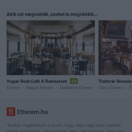
Akik ezt megnézték, ezeket is megnézték...
Vogue Boat Café & Restaurant
Trattoria Venezia
4.8
Étterem
Magyar Étterem
Mediterrán Étterem
Olasz Étterem
É
"Amikor megkérdezte a pincér, hogy négy vagy nyolc szeletre
vágják a pizzámat, azt mondtam; Négy. Nem hiszem, hogy meg