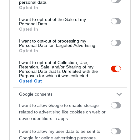
personal data.
beszállítóktól vásárolunk, vagy magunk
grant or deny consent to Google and its third-party tags to
Opted In
készítünk el.
use your data for below specified purposes in below Google
Saját lekvárokat, fűszereket, tojást
consent section.
I want to opt-out of the Sale of my
használunk, és vadételeinket is
Personal Data.
különleges minőségű húsokból készítjük
Opted In
el.
I want to opt-out of processing my
A minőségi gasztronómia iránti
Personal Data for Targeted Advertising.
elköteleződésünket jelzi az is, hogy
Opted In
tulajdonosunk Maitre Restaurateur-ként
tagja a Chain des Rotisseurs baráti
I want to opt-out of Collection, Use,
Retention, Sale, and/or Sharing of my
asztaltársaságnak, amely Európa
Personal Data that Is Unrelated with the
legrégebbi gasztronómiai szövetsége.
Purposes for which it was collected.
Opted Out
Az a legfontosabb számunkra, hogy
Google consents
ételeink különleges minőséget
képviseljenek, és kihasználják a tradíció
I want to allow Google to enable storage
és a modern gasztronómia fúziójában
related to advertising like cookies on web or
rejlő lehetőségeket.
device identifiers in apps.
Konyhaművészetünkön első sorban
mégis egy egyszerű, ám annál
I want to allow my user data to be sent to
fontosabb dolog sejlik át: az életöröm.
Google for online advertising purposes.