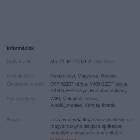
Információk
Nyitvatartás:
Ma: 11:30 - 17:00
Mutass többet
Konyha típus:
Nemzetközi
,
Magyaros
,
Francia
Elfogadott kártyák:
OTP SZÉP kártya, MKB SZÉP kártya,
K&H SZÉP kártya, Erzsébet utalvány
Felszereltség:
WIFI, Melegétel, Terasz,
Akadálymentes, Kártyás fizetés
Rólunk:
Látványkonyhánkban készülő ételeink a
magyar konyha alapjaira építkezve
megállják a helyüket a nemzetközi
gasztronómiában is.
Mutass többet