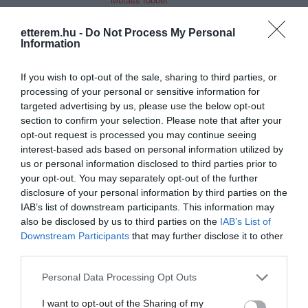
Tiszteljük a hagyományokat és fontos
etterem.hu -
Do Not Process My Personal
számunkra a régi értékrend
Information
továbbvitele. Hagyományos ételeinket
Kapcsolat
újra gondolva, korszerű technológiák
If you wish to opt-out of the sale, sharing to third parties, or
1124 Budapest, Fürj utca 2.
alkalmazásával, modern köntösben
processing of your personal or sensitive information for
kínáljuk vendégeinknek.
+36 1 784 3023
targeted advertising by us, please use the below opt-out
section to confirm your selection. Please note that after your
panevinoetterem@gmail.com
Kínálatunkban megtalálhatók a Bodrogi
opt-out request is processed you may continue seeing
család receptjei alapján készült ételek,
http://www.panevino.hu
interest-based ads based on personal information utilized by
melyek receptjei közül jó néhány több
us or personal information disclosed to third parties prior to
fb.com/panevinobuda
mint száz éves. A hétféle húsból
your opt-out. You may separately opt-out of the further
készülő "Üknagymamám töltött
disclosure of your personal information by third parties on the
káposztája", Bodrogi Gyula híres dupla
IAB’s list of downstream participants. This information may
lecsója vagy a harcsakrém-halászlé
also be disclosed by us to third parties on the
IAB’s List of
mind-mind az étterem íze.
Downstream Participants
that may further disclose it to other
third parties.
Séfünk, Zoboki Zoltán, az ételeink
elkészítése során nagy figyelmet fektet
Please note that this website/app uses one or more Google
Personal Data Processing Opt Outs
a háztáji alapanyagok használatára.
services and may gather and store information including but
Probléma jelentése
Te vagy a tulajdonos?
Éppen ezért amit lehet, helyi
not limited to your visit or usage behaviour. You may click to
I want to opt-out of the Sharing of my