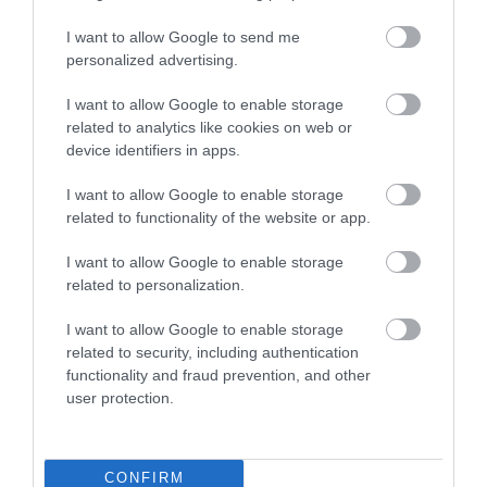
Értékelések
I want to allow Google to send me
personalized advertising.
5
2
5.0
I want to allow Google to enable storage
4
0
related to analytics like cookies on web or
3
0
device identifiers in apps.
2
0
1
0
I want to allow Google to enable storage
related to functionality of the website or app.
Összesen 2
I want to allow Google to enable storage
related to personalization.
I want to allow Google to enable storage
related to security, including authentication
functionality and fraud prevention, and other
user protection.
CONFIRM