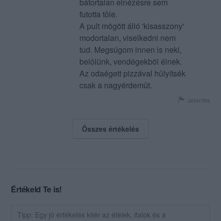
bátortalan elnézésre sem
futotta tôle.
A pult mögött álló 'kisasszony'
modortalan, viselkedni nem
tud. Megsúgom innen is neki,
belôlünk, vendégekbõl élnek.
Az odaégett pizzával hûlyítsék
csak a nagyérdemût.
Jelentés
Összes értékelés
Értékeld Te is!