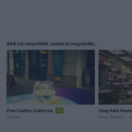
Akik ezt megnézték, ezeket is megnézték...
Pink Cadillac California
Okay Italia West
4.2
Pizzéria
Olasz Étterem
P