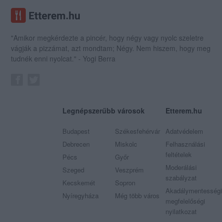
"Amikor megkérdezte a pincér, hogy négy vagy nyolc szeletre
vágják a pizzámat, azt mondtam; Négy. Nem hiszem, hogy meg
tudnék enni nyolcat." - Yogi Berra
Legnépszerűbb városok
Etterem.hu
Budapest
Székesfehérvár
Adatvédelem
Debrecen
Miskolc
Felhasználási
feltételek
Pécs
Győr
Moderálási
Szeged
Veszprém
szabályzat
Kecskemét
Sopron
Akadálymentességi
Nyíregyháza
Még több város
megfelelőségi
nyilatkozat