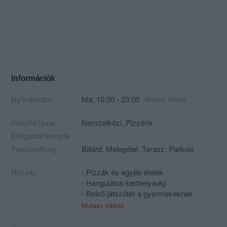
Információk
Nyitvatartás:
Ma: 10:00 - 23:00
Mutass többet
Konyha típus:
Nemzetközi
,
Pizzéria
Elfogadott kártyák:
Felszereltség:
Biliárd, Melegétel, Terasz, Parkoló
Rólunk:
- Pizzák és egyéb ételek
- Hangulatos kerthelyiség
- Belső játszótér a gyermekeknek
- Biliard, darts, léghoki
Mutass többet
- Élőzenés estek