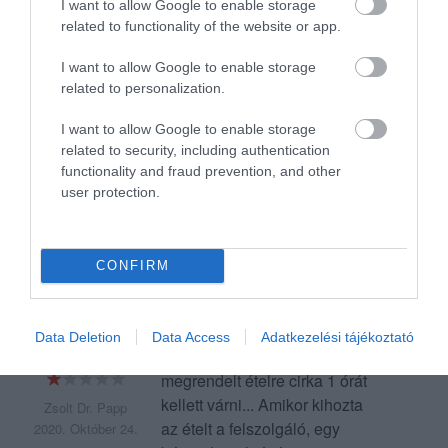
hétvégén eldöntöttem, hogy az
I want to allow Google to enable storage
related to functionality of the website or app.
volt az utolsó rendelés, a pizza
ízetlen és száraz volt, sőt az
I want to allow Google to enable storage
utolsó 2 alkalommal nem
related to personalization.
sikerült a pontos rendelést
sem összeállítani. Háromból
I want to allow Google to enable storage
egy, majd ötből kettő pizza
related to security, including authentication
nem az volt, amit én
functionality and fraud prevention, and other
user protection.
rendeltem, de ezt már csak az
átvétel után vettem észre.
Jelentés
CONFIRM
Két alkalommal voltunk itt:
Data Deletion
Data Access
Adatkezelési tájékoztató
elõször és utoljára... A
megrendelt ételre cirka 1 órát
kellett várni... Amikor kihozta
Zsolt Dr. Papp
az ételt a felszolgáló, egy
2020. Október 24.