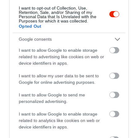
Jelentés
2023. Szeptember 24.
I want to opt-out of Collection, Use,
Retention, Sale, and/or Sharing of my
Personal Data that Is Unrelated with the
Purposes for which it was collected.
Opted Out
ROMLOTT ÉTELT
ÁRULNAK,IGÉNYTELEN
Google consents
KONYHÁJUK
I want to allow Google to enable storage
VAN,PALACSINTÁJUK
Szili Nóra
related to advertising like cookies on web or
MINŐSÉGE POCSÉK!!!
2023. Szeptember 14.
device identifiers in apps.
Jelentés
I want to allow my user data to be sent to
Google for online advertising purposes.
Régebben nagyon szerettük
I want to allow Google to send me
personalized advertising.
ezt az éttermet. Az utóbbi
időben már csak pizzát
I want to allow Google to enable storage
rendeltünk, de sajnos azt
Dobrádi- Kollmann Gyöngyi
related to analytics like cookies on web or
tapasztaltuk, hogy a pizza
2021. Február 2.
device identifiers in apps.
minősége sokat romlott. Múlt