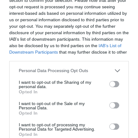
3.3
section to confirm your selection. Please note that after your
3
0
opt-out request is processed you may continue seeing
interest-based ads based on personal information utilized by
2
1
us or personal information disclosed to third parties prior to
1
3
your opt-out. You may separately opt-out of the further
disclosure of your personal information by third parties on the
Összesen 9
IAB’s list of downstream participants. This information may
also be disclosed by us to third parties on the
IAB’s List of
Downstream Participants
that may further disclose it to other
Mindig friss és mindig finom !
third parties.
Folyamatos újdonságokkal
Please note that this website/app uses one or more Google
Personal Data Processing Opt Outs
várják vendégeinket!
services and may gather and store information including but
Pásztor Imre
not limited to your visit or usage behaviour. You may click to
I want to opt-out of the Sharing of my
Jelentés
personal data.
2024. November 22.
grant or deny consent to Google and its third-party tags to
Opted In
use your data for below specified purposes in below Google
consent section.
I want to opt-out of the Sale of my
Personal Data.
Opted In
Nagyon finom volt minden
köszönjük a kedves
I want to opt-out of processing my
kiszolgàlàst
Personal Data for Targeted Advertising.
Opted In
Krisztiánné Pinter