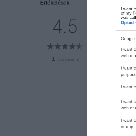
Értékelések
I want t
of my P
5
1
was col
4.5
Opted 
4
1
3
0
Google 
2
0
1
0
I want t
web or d
Összesen 2
I want t
purpose
I want 
I want t
web or d
I want t
or app.