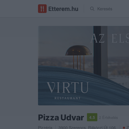
Keresés
Pizza Udvar
4.5
2 Értékelés
Pizzéria
3900
Szerencs
,
Rákóczi Út 106.
Z