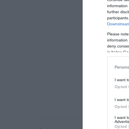
information 
further disc
participants
Downstream 
Please note
information 
deny consent
in below Go
Persona
I want t
Opted 
I want t
Opted 
I want 
Advertis
Opted 