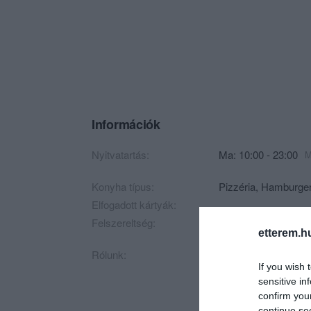
Információk
Nyitvatartás:
Ma: 10:00 - 23:00
M
Konyha típus:
Pizzéria
,
Hamburge
Elfogadott kártyák:
Felszereltség:
Melegétel
etterem.h
Rólunk:
If you wish 
sensitive in
confirm you
continue se