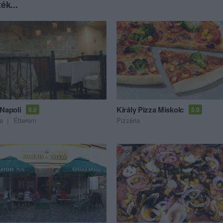
ék...
 Napoli
Király Pizza Miskolc
5.0
5.0
ia
Étterem
Pizzéria