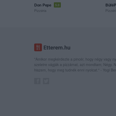
Don Pepe
BüféP
5.0
Pizzéria
Pizzér
"Amikor megkérdezte a pincér, hogy négy vagy ny
szeletre vágják a pizzámat, azt mondtam; Négy.
hiszem, hogy meg tudnék enni nyolcat." - Yogi Be