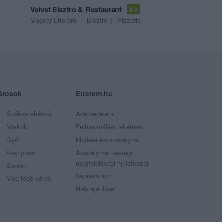
Velvet Bisztro & Restaurant
4.8
Magyar Étterem
Bisztró
Pizzéria
árosok
Etterem.hu
Székesfehérvár
Adatvédelem
Miskolc
Felhasználási feltételek
Győr
Moderálási szabályzat
Veszprém
Akadálymentességi
megfelelőségi nyilatkozat
Sopron
Impresszum
Még több város
Hely ajánlása