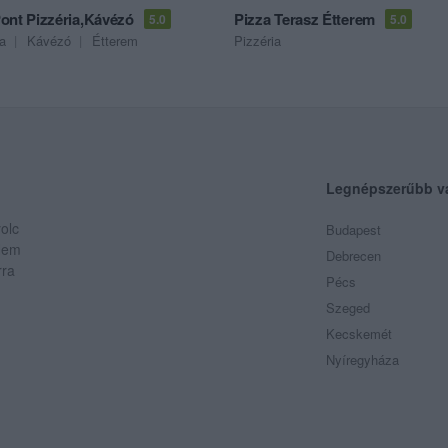
ont Pizzéria,Kávézó
Pizza Terasz Étterem
5.0
5.0
ia
Kávézó
Étterem
Pizzéria
Legnépszerűbb v
olc
Budapest
 Nem
Debrecen
rra
Pécs
Szeged
Kecskemét
Nyíregyháza