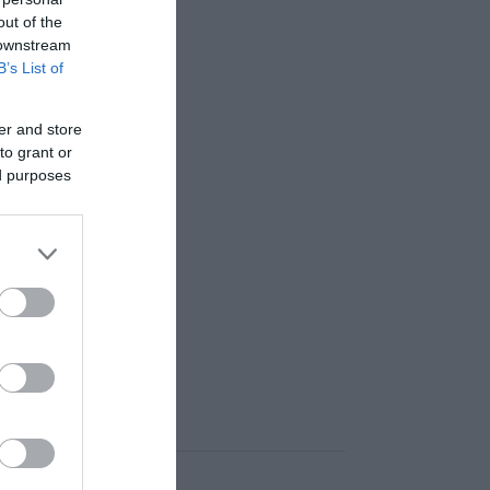
out of the
 downstream
B’s List of
er and store
to grant or
ed purposes