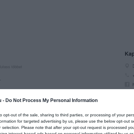
Kap
utass többet
r
u -
Do Not Process My Personal Information
to opt-out of the sale, sharing to third parties, or processing of your per
formation for targeted advertising by us, please use the below opt-out s
r selection. Please note that after your opt-out request is processed y
eing interest-based ads based on personal information utilized by us or