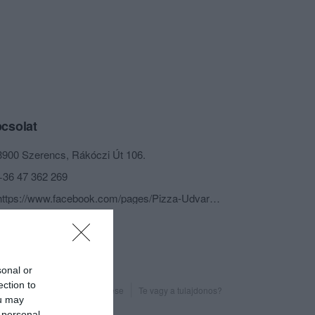
csolat
3900 Szerencs, Rákóczi Út 106.
+36 47 362 269
https://www.facebook.com/pages/Pizza-Udvar/225416370931191
sonal or
ection to
Probléma jelentése
Te vagy a tulajdonos?
ou may
 personal