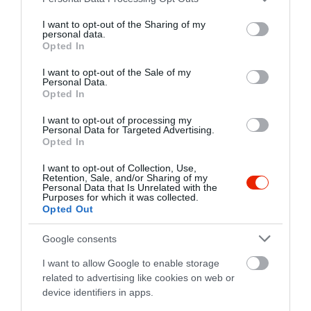
services and may gather and store information including but
not limited to your visit or usage behaviour. You may click to
I want to opt-out of the Sharing of my
personal data.
grant or deny consent to Google and its third-party tags to
Opted In
use your data for below specified purposes in below Google
consent section.
I want to opt-out of the Sale of my
Personal Data.
Opted In
I want to opt-out of processing my
Personal Data for Targeted Advertising.
Opted In
Értékelések
Értékeld Te is
I want to opt-out of Collection, Use,
Retention, Sale, and/or Sharing of my
Personal Data that Is Unrelated with the
5
Purposes for which it was collected.
1
5.0
Opted Out
4
0
3
0
Google consents
2
0
I want to allow Google to enable storage
1
0
related to advertising like cookies on web or
device identifiers in apps.
Összesen 1