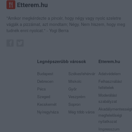
"Amikor megkérdezte a pincér, hogy négy vagy nyolc szeletre
vágják a pizzámat, azt mondtam; Négy. Nem hiszem, hogy meg
tudnék enni nyolcat." - Yogi Berra
Legnépszerűbb városok
Etterem.hu
Budapest
Székesfehérvár
Adatvédelem
Debrecen
Miskolc
Felhasználási
feltételek
Pécs
Győr
Moderálási
Szeged
Veszprém
szabályzat
Kecskemét
Sopron
Akadálymentességi
Nyíregyháza
Még több város
megfelelőségi
nyilatkozat
Impresszum