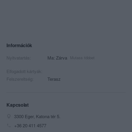
Információk
Nyitvatartás:
Ma: Zárva
Mutass többet
Elfogadott kártyák:
Felszereltség:
Terasz
Kapcsolat
3300 Eger, Katona tér 5.
+36 20 411 4577