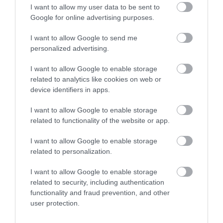
I want to allow my user data to be sent to
Google for online advertising purposes.
Sziasztok! Isteni finom volt a
I want to allow Google to send me
bejglitek! Ha legközelebb
personalized advertising.
Egerben járok biztosan
betérek hozzátok valami
simon csaba
I want to allow Google to enable storage
finomságra!Mindenkinek csak
2016. Január 3.
related to analytics like cookies on web or
ajánlani tudom! Boldog Új
device identifiers in apps.
Évet Nektek! Üdv. Csaba
I want to allow Google to enable storage
Ózdról
related to functionality of the website or app.
Jelentés
I want to allow Google to enable storage
related to personalization.
I want to allow Google to enable storage
Értékeld Te is!
related to security, including authentication
functionality and fraud prevention, and other
user protection.