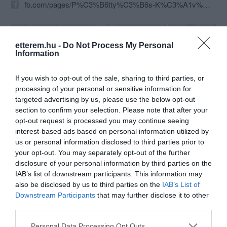
fb.com/pages/P%C3%B6tty%C3%B6s-K%C3%A1v%C3%A9z%C3%B3/214017161959226?sk=timeline
etterem.hu -
Do Not Process My Personal
Information
If you wish to opt-out of the sale, sharing to third parties, or
processing of your personal or sensitive information for
targeted advertising by us, please use the below opt-out
Probléma jelentése
Te vagy a tulajdonos?
section to confirm your selection. Please note that after your
opt-out request is processed you may continue seeing
interest-based ads based on personal information utilized by
us or personal information disclosed to third parties prior to
your opt-out. You may separately opt-out of the further
disclosure of your personal information by third parties on the
IAB’s list of downstream participants. This information may
also be disclosed by us to third parties on the
IAB’s List of
Downstream Participants
that may further disclose it to other
third parties.
Please note that this website/app uses one or more Google
Personal Data Processing Opt Outs