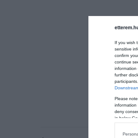
etterem.h
If you wish 
sensitive in
confirm you
continue se
information 
further disc
participants
Downstream 
Please note
information 
deny consent
in below Go
Persona