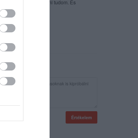
n finomak. Csak ajánlani tudom. És
Értékelem