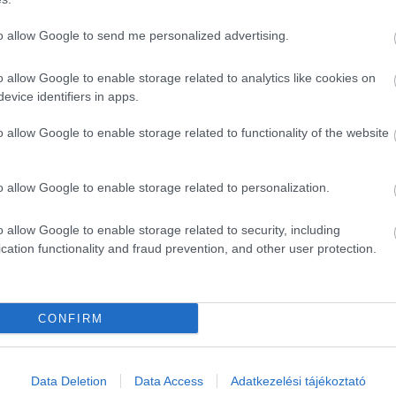
 étterem, figyelmes kiszolgálás. Az ételek bőségesek és nagyo
onosnak és a személyzetnek.
to allow Google to send me personalized advertising.
o allow Google to enable storage related to analytics like cookies on
evice identifiers in apps.
o allow Google to enable storage related to functionality of the website
o allow Google to enable storage related to personalization.
o allow Google to enable storage related to security, including
cation functionality and fraud prevention, and other user protection.
CONFIRM
Data Deletion
Data Access
Adatkezelési tájékoztató