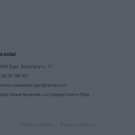
csolat
3300 Eger, Széchenyi u. 11
+36 36 788 251
cherry.restaurant.eger@gmail.com
https://www.facebook.com/pages/Cherry-Étterem-és-Kávézó/202786879805391
Probléma jelentése
Te vagy a tulajdonos?