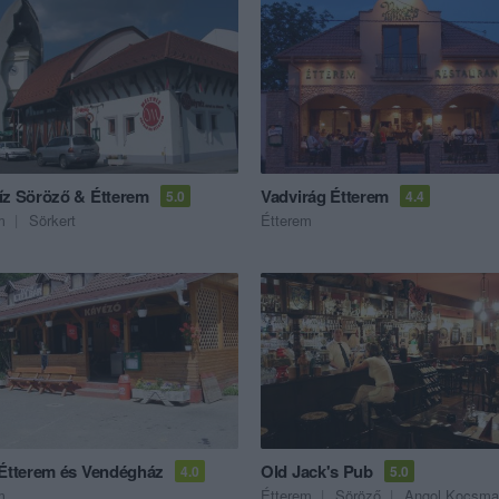
íz Söröző & Étterem
Vadvirág Étterem
5.0
4.4
m
Sörkert
Étterem
 Étterem és Vendégház
Old Jack's Pub
4.0
5.0
m
Étterem
Söröző
Angol Kocsma