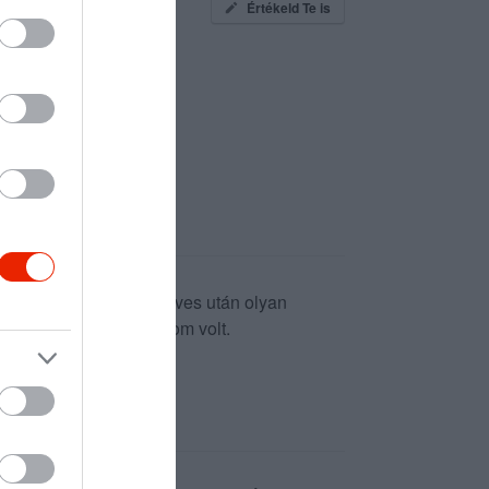
Értékeld Te is
finom volt. Jó ízű húsleves után olyan
 kovi ubi is sok és finom volt.