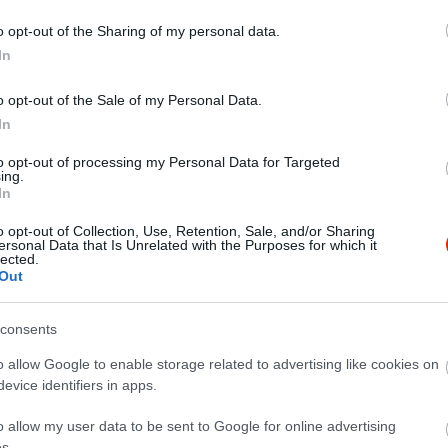
o opt-out of the Sharing of my personal data.
In
o opt-out of the Sale of my Personal Data.
In
to opt-out of processing my Personal Data for Targeted
ing.
In
o opt-out of Collection, Use, Retention, Sale, and/or Sharing
ersonal Data that Is Unrelated with the Purposes for which it
lected.
tterem kedves, gyors felszolgálókkal. Menüt ettünk ami olcsó és 
Out
tunk, hogy csak na! Semmi mócsing, csak a jól elkészített husi. A
mot érdemel!
consents
o allow Google to enable storage related to advertising like cookies on
evice identifiers in apps.
o allow my user data to be sent to Google for online advertising
s.