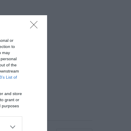
sonal or
ection to
ou may
 personal
out of the
 downstream
B’s List of
er and store
to grant or
ed purposes