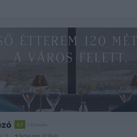
ézó
4.7
3 Értékelés
u. 11
Nyitva este 22:00-ig