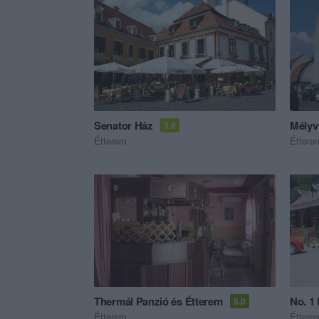
Senator Ház
Mélyv
3.8
Étterem
Éttere
Thermál Panzió és Étterem
No. 1
5.0
Étterem
Éttere