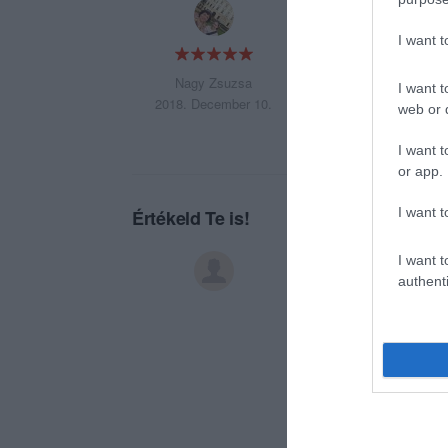
Kellemes, csöndes
köszönet a tulajd
I want 
Nagy Zsuzsa
I want t
2018. December 10.
web or d
I want t
or app.
I want t
Értékeld Te is!
I want t
authenti