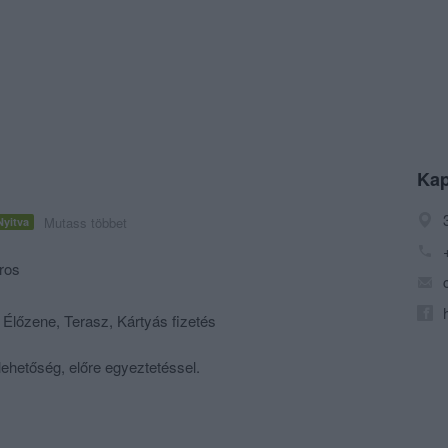
Kap
Mutass többet
Nyitva
ros
 Élőzene, Terasz, Kártyás fizetés
lehetőség, előre egyeztetéssel.