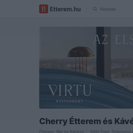
Keresés
Cherry Étterem és Káv
Étterem
,
Bár
és
Kávézó
3300
Eger
,
Széchenyi 