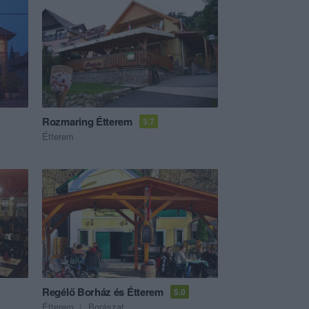
Rozmaring Étterem
3.7
Étterem
Regélő Borház és Étterem
5.0
Étterem
Borászat