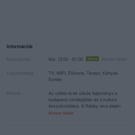
Információk
Nyitvatartás:
Ma: 12:00 - 01:00
Mutass többet
Nyitva
Felszereltség:
TV, WIFI, Élőzene, Terasz, Kártyás
fizetés
Rólunk:
Az utóbbi évek üdvös fejleménye a
budapesti vendéglátás és a kultúra
összefonódása. A Ráday utca elején
nyíló Púder Bárszínház is ehhez a
Mutass többet
gondolathoz csatlakozik: igényes
vendéglátást kínál, ugyanakkor nyitott
kulturális térként is funkcionál, ahol a