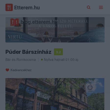
Púder Bárszínház
3.2
Bár
és
Romkocsma
Nyitva hajnali 01:00-ig
Kedvencekhez