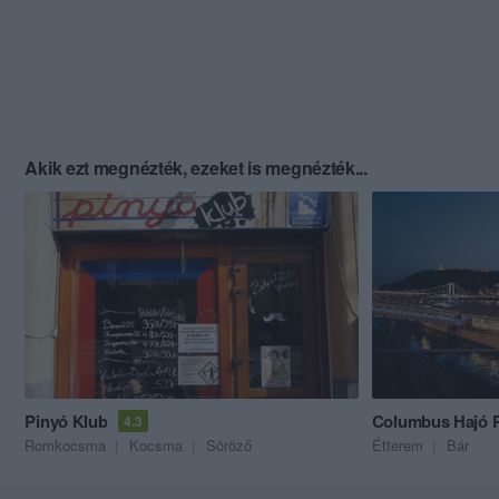
Akik ezt megnézték, ezeket is megnézték...
Pinyó Klub
Columbus Hajó 
4.3
Romkocsma
Kocsma
Söröző
Étterem
Bár