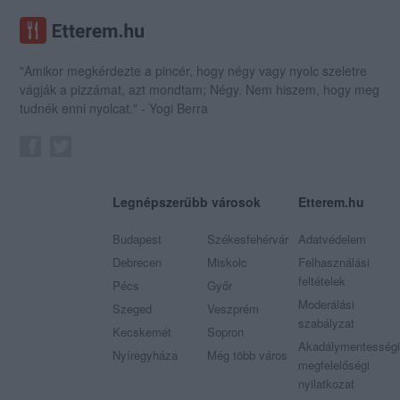
"Amikor megkérdezte a pincér, hogy négy vagy nyolc szeletre
vágják a pizzámat, azt mondtam; Négy. Nem hiszem, hogy meg
tudnék enni nyolcat." - Yogi Berra
Legnépszerűbb városok
Etterem.hu
Budapest
Székesfehérvár
Adatvédelem
Debrecen
Miskolc
Felhasználási
feltételek
Pécs
Győr
Moderálási
Szeged
Veszprém
szabályzat
Kecskemét
Sopron
Akadálymentességi
Nyíregyháza
Még több város
megfelelőségi
nyilatkozat