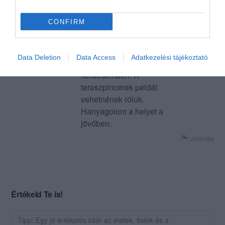
mit rendeltünk. Ezek után
vargányás spagettimben szép
CONFIRM
nagy darab mócsingot
találtam. A pult mögött italokat
előkészítő lányok viszont
Data Deletion
Data Access
Adatkezelési tájékoztató
készséggel segítettek egy
kérdésemben. A
teraszpincérek példát
vehetnének róluk.
Hanyagolom a helyet a
jövőben.
Jelentés
Értékeld Te is!