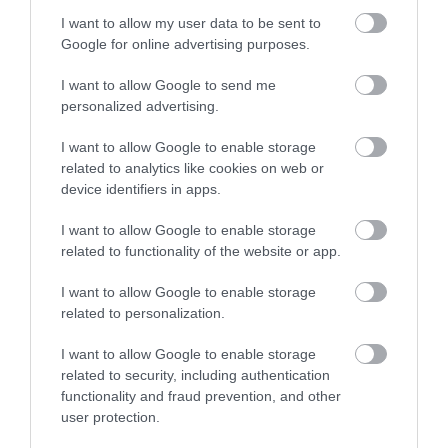
lenne szerinte a megfelelő
I want to allow my user data to be sent to
borravaló... A ká életbe már!
Rácz Judit
Google for online advertising purposes.
2017. Október 22.
Jelentés
I want to allow Google to send me
personalized advertising.
Korábban jártam már itt egy
I want to allow Google to enable storage
társasággal sörözni, akkor úgy
related to analytics like cookies on web or
elment a hely, semmi extra, de
device identifiers in apps.
jól éreztük magunkat.
ci...@gmail.com
I want to allow Google to enable storage
Legutóbb a teraszt
2015. Április 30.
related to functionality of the website or app.
választottuk. Az egyik pincér
szuperunott pofával majdnem
I want to allow Google to enable storage
kikérte magának, hogy
related to personalization.
borlapot kérünk. Másik,
I want to allow Google to enable storage
egyébként lelkesebb pincér ki
related to security, including authentication
is kérte magának, miután volt
functionality and fraud prevention, and other
egy kis kavar, hogy ki milyen
user protection.
ételt rendelt: miért nem tudjuk,