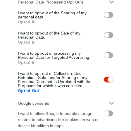
3
Please note that this website/app uses one or more Google
3.2
Personal Data Processing Opt Outs
services and may gather and store information including but
4
0
not limited to your visit or usage behaviour. You may click to
I want to opt-out of the Sharing of my
3
0
personal data.
grant or deny consent to Google and its third-party tags to
Opted In
2
1
use your data for below specified purposes in below Google
1
2
consent section.
I want to opt-out of the Sale of my
Personal Data.
Összesen 6
Opted In
I want to opt-out of processing my
Personal Data for Targeted Advertising.
Opted In
Remek hely. A fanyalgók meg
menjenek a ... másik
I want to opt-out of Collection, Use,
Retention, Sale, and/or Sharing of my
étterembe! Én itt maradok,
Personal Data that Is Unrelated with the
mert szeretem.
Purposes for which it was collected.
Horváth László
Opted Out
2023. Január 5.
Jelentés
Google consents
I want to allow Google to enable storage
A pincér megmondta a
related to advertising like cookies on web or
vendégeknek, hogy 700 forint
device identifiers in apps.