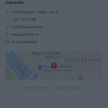
zene, a képzőművészet, a
Kapcsolat
mozgásművészet, a stúdiószínház és
1092 Budapest, Ráday utca 8.
az irodalom egyaránt otthonra találhat.
Világkonyha és autentikus ízek egyben
+36 1 210 7168
különleges, egyedi hangulatú
puder@puderbar.hu
enteriőrben, mindez csupán 2 utcányira
a Magyar Nemzeti Múzeumtól a Kálvin
www.puderbar.hu
téren.
fb.com/puderbar
Probléma jelentése
Te vagy a tulajdonos?