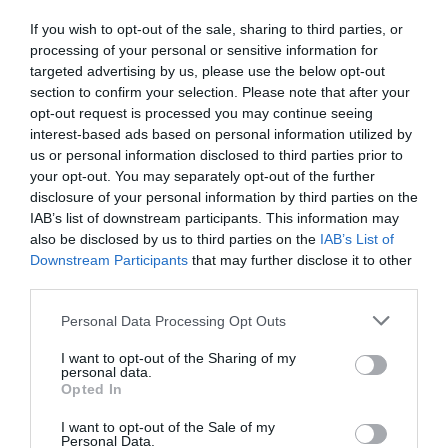
If you wish to opt-out of the sale, sharing to third parties, or
processing of your personal or sensitive information for
targeted advertising by us, please use the below opt-out
section to confirm your selection. Please note that after your
opt-out request is processed you may continue seeing
interest-based ads based on personal information utilized by
us or personal information disclosed to third parties prior to
your opt-out. You may separately opt-out of the further
disclosure of your personal information by third parties on the
IAB’s list of downstream participants. This information may
also be disclosed by us to third parties on the
IAB’s List of
Downstream Participants
that may further disclose it to other
third parties.
Please note that this website/app uses one or more Google
Personal Data Processing Opt Outs
Értékelések
Értékeld Te is
services and may gather and store information including but
not limited to your visit or usage behaviour. You may click to
I want to opt-out of the Sharing of my
5
personal data.
2
4.5
grant or deny consent to Google and its third-party tags to
Opted In
4
2
use your data for below specified purposes in below Google
consent section.
3
0
I want to opt-out of the Sale of my
Personal Data.