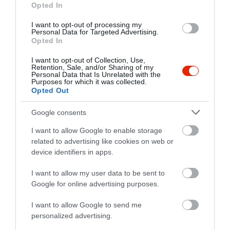
2
0
Opted In
1
0
I want to opt-out of processing my
Personal Data for Targeted Advertising.
Összesen 4
Opted In
I want to opt-out of Collection, Use,
Retention, Sale, and/or Sharing of my
Budapest egyik legfinomabb
Personal Data that Is Unrelated with the
Purposes for which it was collected.
hamburgere itt készül. Nagyon
Opted Out
kedves a személyzet, ha tele
vannak is segítőkészek, hogy
Google consents
Szilágyi Zoltán
le tudj ülni. Nagyon
2019. Június 9.
I want to allow Google to enable storage
hangulatos kis hely, csak
related to advertising like cookies on web or
ajánlani tudom!
device identifiers in apps.
Jelentés
I want to allow my user data to be sent to
Google for online advertising purposes.
I want to allow Google to send me
Szuper hamburger, gyors
personalized advertising.
kiszolgálás, kedves