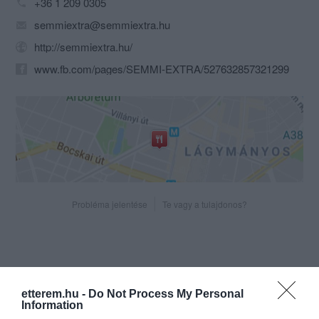
+36 1 209 0305
semmiextra@semmiextra.hu
http://semmiextra.hu/
www.fb.com/pages/SEMMI-EXTRA/527632857321299
Probléma jelentése
Te vagy a tulajdonos?
etterem.hu -
Do Not Process My Personal
Information