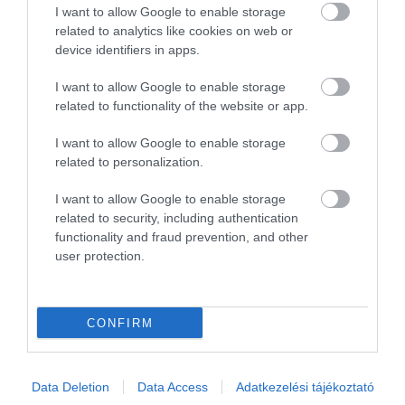
személyzet! Ajánlom
I want to allow Google to enable storage
mindenkinek!
Salamon Péter
related to analytics like cookies on web or
2017. Március 31.
device identifiers in apps.
Jelentés
I want to allow Google to enable storage
related to functionality of the website or app.
Cool place ;)
I want to allow Google to enable storage
related to personalization.
Good meals, even have
vegetarian option.
V. S.
I want to allow Google to enable storage
And one even may chose the
2015. Október 3.
related to security, including authentication
menu.
functionality and fraud prevention, and other
Kind servers. Great for
user protection.
catching up with friends, nice
athmosphere, correct place.
CONFIRM
give them a try!
Recommended
Data Deletion
Data Access
Adatkezelési tájékoztató