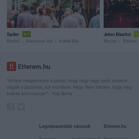
Spíler
Jelen Bisztró
4.7
3
Bisztró
Kézműves Sör
Koktél Bár
Bisztró
Étterem
"Amikor megkérdezte a pincér, hogy négy vagy nyolc szeletre
vágják a pizzámat, azt mondtam; Négy. Nem hiszem, hogy meg
tudnék enni nyolcat." - Yogi Berra
Legnépszerűbb városok
Etterem.hu
Budapest
Székesfehérvár
Adatvédelem