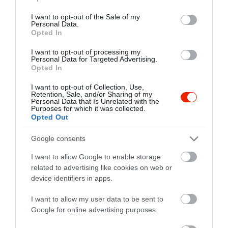
EBÉDIDŐ: Hétfőtől - Csütörtökig: 12:00
use your data for below specified purposes in below Google
- 14:15 és 14:30 - 17:00
consent section.
5
3
I want to opt-out of the Sale of my
4.2
Péntek: 12:00 - 14:15 és 14:30 - 17:00
Personal Data.
4
2
Opted In
Szombat - Vasárnap: 11:30 - 14:00 és
3
0
14:15 - 17:00
I want to opt-out of processing my
2
1
Personal Data for Targeted Advertising.
VACSORAIDŐ: Hétfőtől - Csütörtökig:
Opted In
1
0
17:30 - 23:00
Péntek - Szombat: 17:30 - 24:00
I want to opt-out of Collection, Use,
Összesen 6
Retention, Sale, and/or Sharing of my
Vasárnap: 17:30 - 20:30
Personal Data that Is Unrelated with the
Purposes for which it was collected.
Opted Out
Gyerekeknek 3 éves korig ingyenes,
Kislanyom szuletesnapjat
150 cm-es magasságig 50%
Google consents
kedvezmény!
unnepeltuk. Nagyon finomak
Minden vasárnap játszóház óvónénivel!
voltak az etelek, valtozatosak.
I want to allow Google to enable storage
A felszolgalok nagyon
Georgiades Tunde
related to advertising like cookies on web or
Minden ünnepi alkalomra ajándék
figyelmesek es kedvesek,
2019. Május 6.
device identifiers in apps.
csokitorta a létszámnak megfelelő
tobbszor voltunk mar itt,
méretben (legalább 1 napos előfoglalás
I want to allow my user data to be sent to
kedvenc ettermunk!
esetén).
Google for online advertising purposes.
Jelentés
Ételkiszállítás a III., IV., VII., VIII., XIV.,