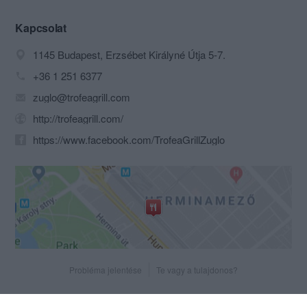
Varázslatos svédasztalunkról
meghatározott összegért korlátlanul
Kapcsolat
fogyaszthat, több mint 100 féle ételből
1145 Budapest, Erzsébet Királyné Útja 5-7.
és italból!
+36 1 251 6377
Használja ki a svédasztalos rendszer
zuglo@trofeagrill.com
előnyeit és válogasson saját ízlése
szerint a különböző ínyencségek között!
http://trofeagrill.com/
Bőséges kínálatunkban a hideg és
https://www.facebook.com/TrofeaGrillZuglo
meleg előételektől kezdve, főételek
sokaságán át a desszertekig számtalan
fogás megtalálható. A hagyományos
magyaros ételek kedvelői éppúgy
megtalálják kedvenceiket, mint a
nemzetközi-, és reformkonyha hívei,
vagy a vegetáriánusok. A svédasztal
részeként számos különböző pácban
friss nyers hús és zöldségek
Probléma jelentése
Te vagy a tulajdonos?
találhatóak, amelyeket szakácsaink az
Ön választása alapján
látványkonyhánkban készítenek el.