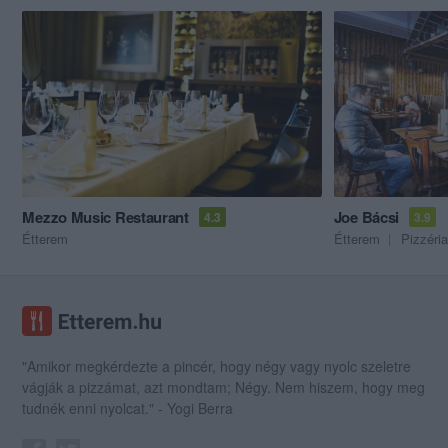
Mezzo Music Restaurant
Joe Bácsi
4.3
3.9
Étterem
Étterem
Pizzéria
"Amikor megkérdezte a pincér, hogy négy vagy nyolc szeletre
vágják a pizzámat, azt mondtam; Négy. Nem hiszem, hogy meg
tudnék enni nyolcat." - Yogi Berra