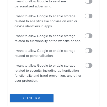
I want to allow Google to send me
XV. kerületekben valamint a X. és a XVI.
personalized advertising.
bizonyos területeire, minden nap 10.00-
22.00 óráig!
Mi nagyon szeretünk odajárni!
I want to allow Google to enable storage
Rendelésfelvétel: +36(1)251-6377
:-) A választék mindig
related to analytics like cookies on web or
megfelelő és finom. A pincérek
device identifiers in apps.
Bármilyen kérdése merül fel, hívja
nagyon udvariasak. Nagyon
Buday Gáborné
recepciónkat a +36(1/20/30)251-6377
I want to allow Google to enable storage
jóleső és elegáns, hogy
2017. Július 7.
telefonszámon.
related to functionality of the website or app.
mindenkit felkísérnek a
helyére.
(A fenti adatok tájékoztató jellegűek, a
I want to allow Google to enable storage
változtatás jogát fenntartjuk!)
related to personalization.
Jelentés
I want to allow Google to enable storage
related to security, including authentication
Kitűnő ételek, udvarias
functionality and fraud prevention, and other
user protection.
pincérek. Az ár-érték arány
nagyon jó, mindig találunk
rengeteg kedvünkre való
Dékány Alexandra
fogást. Gyakran járunk a
CONFIRM
2010. Június 12.
Trófea Grill étterembe, és