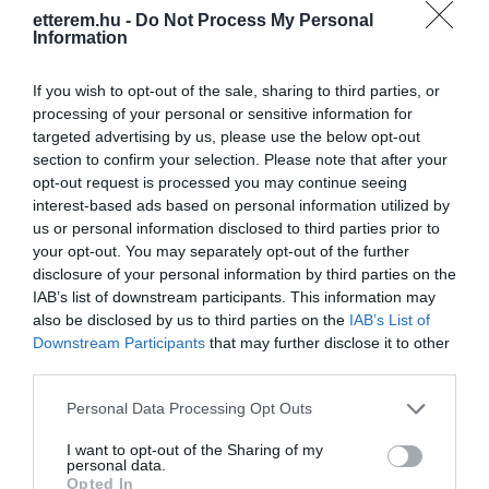
etterem.hu -
Do Not Process My Personal
ÁRAINK:
Information
Hétfőtől - péntekig ebédidőben: 4500 Ft /
fő
If you wish to opt-out of the sale, sharing to third parties, or
Hétfőtől - csütörtökig vacsoraidőben:
processing of your personal or sensitive information for
5900 Ft / fő
targeted advertising by us, please use the below opt-out
Péntek vacsoraidőben, szombaton és
section to confirm your selection. Please note that after your
ünnepnapokon egész nap,
opt-out request is processed you may continue seeing
Vasárnap 11:30 - 17:00 - ig: 7000 Ft / fő
interest-based ads based on personal information utilized by
us or personal information disclosed to third parties prior to
Az étteremben bankkártyás fizetésre
your opt-out. You may separately opt-out of the further
nincsen lehetőség!
disclosure of your personal information by third parties on the
IAB’s list of downstream participants. This information may
VACSORA AKCIÓ: Hétfőtől -
also be disclosed by us to third parties on the
IAB’s List of
csütörtökig: 21:00 - 23:00 | 4900 Ft / fő
Downstream Participants
that may further disclose it to other
Péntektől - szombatig: 22:00 - 24:00 |
third parties.
6000 Ft / fő
Vasárnap: 17:30 - 20:30 | 6000 Ft / fő
Please note that this website/app uses one or more Google
Personal Data Processing Opt Outs
services and may gather and store information including but
Az árváltoztatás jogát fenntartjuk!
not limited to your visit or usage behaviour. You may click to
I want to opt-out of the Sharing of my
personal data.
Értékelések
grant or deny consent to Google and its third-party tags to
Értékeld Te is
Opted In