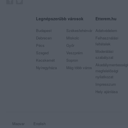
Legnépszerűbb városok
Etterem.hu
Budapest
Székesfehérvár
Adatvédelem
Debrecen
Miskolc
Felhasználási
feltételek
Pécs
Győr
Moderálási
Szeged
Veszprém
szabályzat
Kecskemét
Sopron
Akadálymentességi
Nyíregyháza
Még több város
megfelelőségi
nyilatkozat
Impresszum
Hely ajánlása
Magyar
English