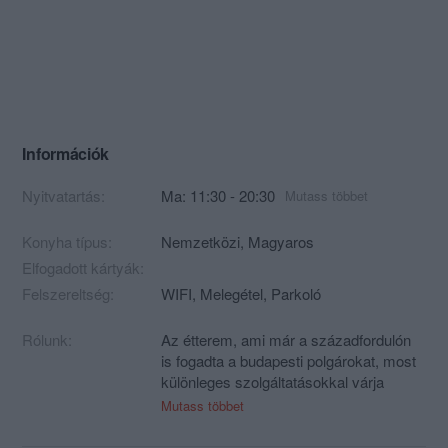
Információk
Nyitvatartás:
Ma: 11:30 - 20:30
Mutass többet
Konyha típus:
Nemzetközi
,
Magyaros
Elfogadott kártyák:
Felszereltség:
WIFI, Melegétel, Parkoló
Rólunk:
Az étterem, ami már a századfordulón
is fogadta a budapesti polgárokat, most
különleges szolgáltatásokkal várja
Önöket! Varázslatos svédasztalt
Mutass többet
állítottunk fel, amelyről: