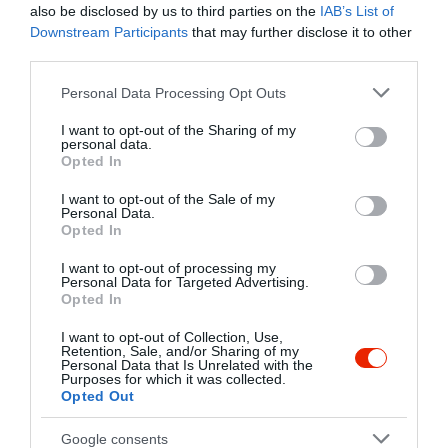
also be disclosed by us to third parties on the
IAB’s List of
1990. augusztusa óta családias és
Downstream Participants
that may further disclose it to other
kulturált környezetben, a Flóra kút
Kapcsolat
third parties.
szomszédságában várja kedves
5400 Mezőtúr, Puskin út 1.
vendégeit. Ha egy meghitt vacsorára
Please note that this website/app uses one or more Google
Personal Data Processing Opt Outs
vágysz, vagy nyári estéken szeretnél a
+36 56 352 778
services and may gather and store information including but
barátaid és néhány korsó sör
not limited to your visit or usage behaviour. You may click to
I want to opt-out of the Sharing of my
evike860402@freemail.hu
társaságában kiülni a külső teraszra,
personal data.
grant or deny consent to Google and its third-party tags to
Opted In
nálunk jó helyen jársz. 50 főig
fb.com/pages/Spaten-S%C3%B6r%C3%B6z%C5%91-%C3%A9s-%C3%89tterem/1444264495813795?sk=timeline
use your data for below specified purposes in below Google
rendezvények lebonyolítását is vállaljuk,
consent section.
I want to opt-out of the Sale of my
amennyiben nagyobb társasággal jönnél
Personal Data.
(osztálytalálkozó, szülinapozás, lagzi,
Opted In
céges rendezvények) keress minket
személyesen, vagy az alábbi
I want to opt-out of processing my
Personal Data for Targeted Advertising.
elérhetőségen: 06-56/352-778
Opted In
I want to opt-out of Collection, Use,
Retention, Sale, and/or Sharing of my
Probléma jelentése
Te vagy a tulajdonos?
Personal Data that Is Unrelated with the
Purposes for which it was collected.
Opted Out
Google consents