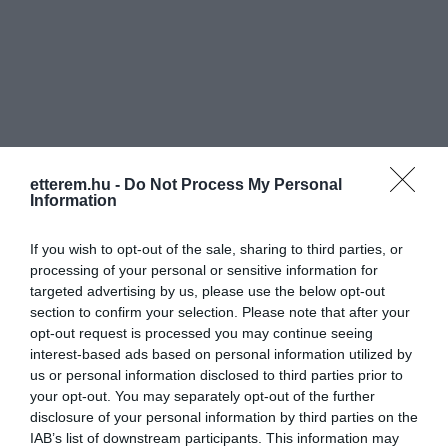
Információk
etterem.hu -
Do Not Process My Personal
Nyitvatartás:
Ma: 11:00 - 23:00
Mutass többet
Nyitva
Information
Konyha típus:
Nemzetközi
If you wish to opt-out of the sale, sharing to third parties, or
Elfogadott kártyák:
processing of your personal or sensitive information for
targeted advertising by us, please use the below opt-out
Felszereltség:
Melegétel, Terasz, Parkoló
section to confirm your selection. Please note that after your
opt-out request is processed you may continue seeing
Rólunk:
Éttermünk Mezőtúron, a Flóra szoborral
interest-based ads based on personal information utilized by
szemben található meg. Házias
us or personal information disclosed to third parties prior to
ételekkel, minőségi italokkal várjuk
your opt-out. You may separately opt-out of the further
Kedves Vendégeinket!
Mutass többet
disclosure of your personal information by third parties on the
IAB’s list of downstream participants. This information may
A mezőtúri Spaten Söröző és Étterem