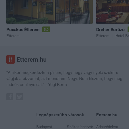
Pocakos Étterem
Dreher Söröző
5.0
Étterem
Étterem
Hotel B
"Amikor megkérdezte a pincér, hogy négy vagy nyolc szeletre
vágják a pizzámat, azt mondtam; Négy. Nem hiszem, hogy meg
tudnék enni nyolcat." - Yogi Berra
Legnépszerűbb városok
Etterem.hu
Budapest
Székesfehérvár
Adatvédelem