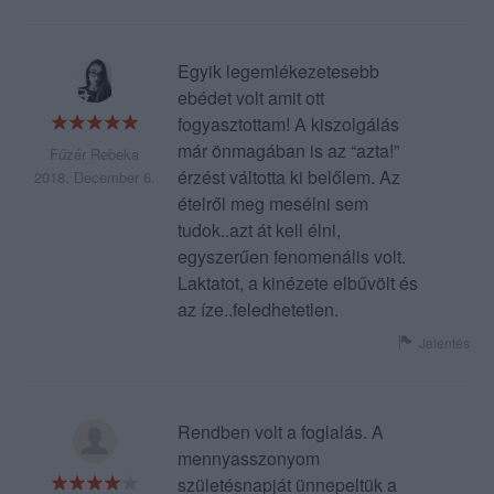
Egyik legemlékezetesebb
ebédet volt amit ott
fogyasztottam! A kiszolgálás
már önmagában is az “azta!”
Fűzér Rebeka
érzést váltotta ki belőlem. Az
2018. December 6.
ételről meg mesélni sem
tudok..azt át kell élni,
egyszerűen fenomenális volt.
Laktatot, a kinézete elbűvölt és
az íze..feledhetetlen.
Jelentés
Rendben volt a foglalás. A
mennyasszonyom
születésnapját ünnepeltük a