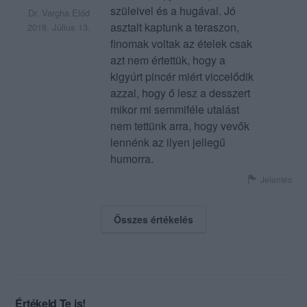
szüleivel és a hugával. Jó
Dr. Vargha Előd
asztalt kaptunk a teraszon,
2018. Július 13.
finomak voltak az ételek csak
azt nem értettük, hogy a
kigyúrt pincér miért viccelődik
azzal, hogy ő lesz a desszert
mikor mi semmiféle utalást
nem tettünk arra, hogy vevők
lennénk az ilyen jellegű
humorra.
Jelentés
Összes értékelés
Értékeld Te is!