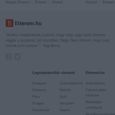
Magyar Étterem
Étterem
Söröző
Kávézó
Étterem
"Amikor megkérdezte a pincér, hogy négy vagy nyolc szeletre
vágják a pizzámat, azt mondtam; Négy. Nem hiszem, hogy meg
tudnék enni nyolcat." - Yogi Berra
Legnépszerűbb városok
Etterem.hu
Budapest
Székesfehérvár
Adatvédelem
Debrecen
Miskolc
Felhasználási
feltételek
Pécs
Győr
Moderálási
Szeged
Veszprém
szabályzat
Kecskemét
Sopron
Akadálymentességi