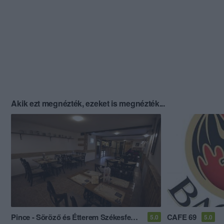
Akik ezt megnézték, ezeket is megnézték...
Pince - Söröző és Étterem Székesfehérvár
CAFE 69
5.0
5.0