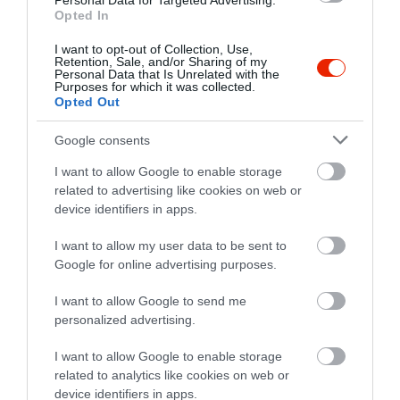
Personal Data for Targeted Advertising.
at entrance. After food and
Opted In
drinks orders been served they
I want to opt-out of Collection, Use,
didn't ask our feedback at any
Retention, Sale, and/or Sharing of my
Personal Data that Is Unrelated with the
point of time. One of my friend
Purposes for which it was collected.
felt the Pumpkin risotto was
Opted Out
too blank for her taste and
Google consents
wanted to ask if they can get
some spicy sauce
I want to allow Google to enable storage
But the waiter came and
related to advertising like cookies on web or
cleared her plate without
device identifiers in apps.
asking if she had a problem
I want to allow my user data to be sent to
with the food since the plate
Google for online advertising purposes.
was full apart from the first bite
she tasted. Terrible service
I want to allow Google to send me
Utterly disappointed at our
personalized advertising.
experience here.
I want to allow Google to enable storage
As we are hoteliers we know
related to analytics like cookies on web or
the minimum we can expect
device identifiers in apps.