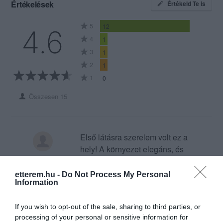
Értékelések
Értékeld Te is
5
12
4.6
4
1
3
1
2
1
1
0
Összesen 15
Első látásra szerelem volt ez a
hely! A környezet elegáns, és
gyönyörű, a kiszolgálás 10/10,
az ételekkel pedig minden
Legoza Cristopher
etterem.hu -
Do Not Process My Personal
Information
más éttermet túlszárnyalnak
2022. November 15.
nálam. A választható ételek
If you wish to opt-out of the sale, sharing to third parties, or
különlegesek, az alapanyagok
processing of your personal or sensitive information for
minőségiek, elkészítésük