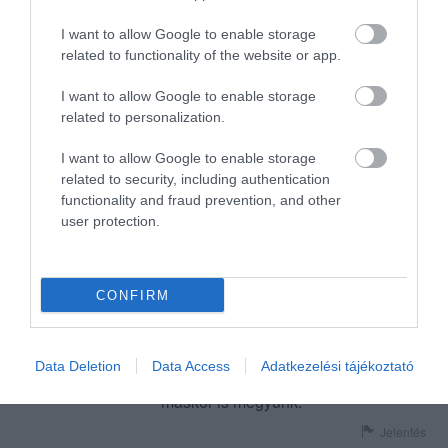
from the service.
I wouldn't recommend this
I want to allow Google to enable storage
place for someone who expect
related to functionality of the website or app.
some quality service
I want to allow Google to enable storage
Jelentés
related to personalization.
I want to allow Google to enable storage
related to security, including authentication
Visszatérő vendég vagyok,
functionality and fraud prevention, and other
még nem kellett csalódnom. A
user protection.
személyzet leste minden
mozdulatunk, udvariasak,
Szüts Mónika
készségesek és rendkívül
2019. Július 17.
CONFIRM
kedvesek velünk. A humor
elengedhetetlen és erre a
személyzet is nyitott. Minden
Data Deletion
Data Access
Adatkezelési tájékoztató
tökéletes volt. Természetesen
máskor is megyünk.
Jelentés