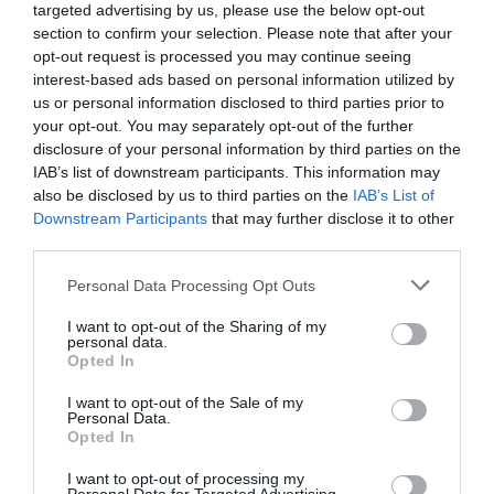
targeted advertising by us, please use the below opt-out
ízlésem szerinti, a máshogy
section to confirm your selection. Please note that after your
guba íze kísért azóta is. Plusz
opt-out request is processed you may continue seeing
pont, hogy az étterem a város
interest-based ads based on personal information utilized by
szívében van, mégis jók a
us or personal information disclosed to third parties prior to
parkolási lehetőségek.
your opt-out. You may separately opt-out of the further
disclosure of your personal information by third parties on the
Természetesen visszatérő
IAB’s list of downstream participants. This information may
vendég vagyok, pedig másfél
also be disclosed by us to third parties on the
IAB’s List of
órára található lakhelyemtől.
Downstream Participants
that may further disclose it to other
Jelentés
third parties.
Please note that this website/app uses one or more Google
Personal Data Processing Opt Outs
services and may gather and store information including but
We had high expectations of
not limited to your visit or usage behaviour. You may click to
I want to opt-out of the Sharing of my
personal data.
grant or deny consent to Google and its third-party tags to
this restaurant when we
Opted In
use your data for below specified purposes in below Google
decided this place as our
consent section.
I want to opt-out of the Sale of my
meeting up place last night.
Kr Pranoy
Personal Data.
We were six and the
2019. November 4.
Opted In
restaurant was almost empty
I want to opt-out of processing my
and the staff gave as the table