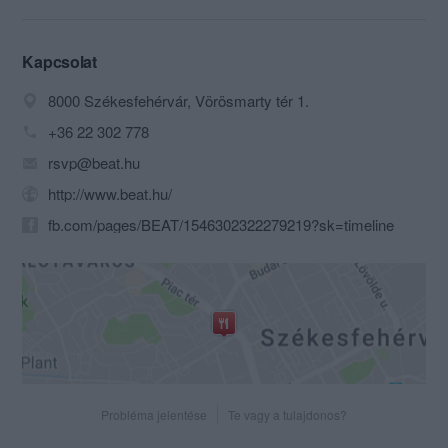
bíró csapatunk, valamint az elegánsan
könnyed miliő gondoskodik.
Kapcsolat
Modern elegancia, kellemes zene segít
8000 Székesfehérvár, Vörösmarty tér 1.
kikapcsolódni a hétköznapok
körforgásából! Hétvégén viszont
+36 22 302 778
felpörgetjük a ritmust!
rsvp@beat.hu
Péntek és szombat esténként
meglepetésvendégekkel kedveskedünk
http://www.beat.hu/
a hozzánk betérőknek. Az ízekért és a
fb.com/pages/BEAT/1546302322279219?sk=timeline
hangultért egyaránt felelünk!
Probléma jelentése
Te vagy a tulajdonos?