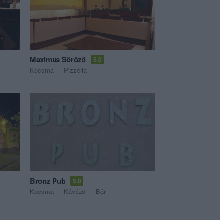
Maximus Söröző
5.0
Kocsma
Pizzéria
Bronz Pub
5.0
Kocsma
Kávézó
Bár