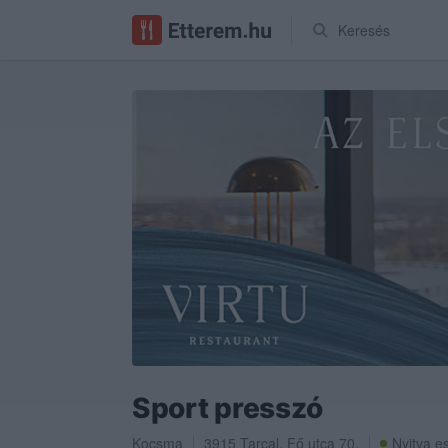
Keresés
Sport presszó
Kocsma
3915
Tarcal
,
Fő utca 70.
Nyitva e