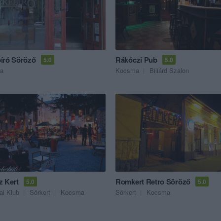
író Söröző
Rákóczi Pub
5.0
5.0
a
Kocsma
Biliárd Szalon
z Kert
Romkert Retro Söröző
5.0
5.0
ai Klub
Sörkert
Kocsma
Sörkert
Kocsma