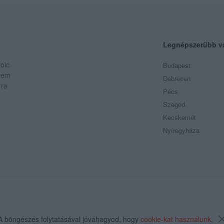
Legnépszerűbb v
olc
Budapest
 Nem
Debrecen
rra
Pécs
Szeged
Kecskemét
Nyíregyháza
A böngészés folytatásával jóváhagyod, hogy
cookie-kat használunk
.