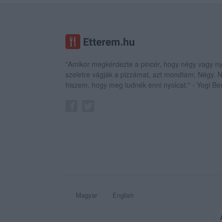
"Amikor megkérdezte a pincér, hogy négy vagy ny
szeletre vágják a pizzámat, azt mondtam; Négy.
hiszem, hogy meg tudnék enni nyolcat." - Yogi Be
Magyar
English