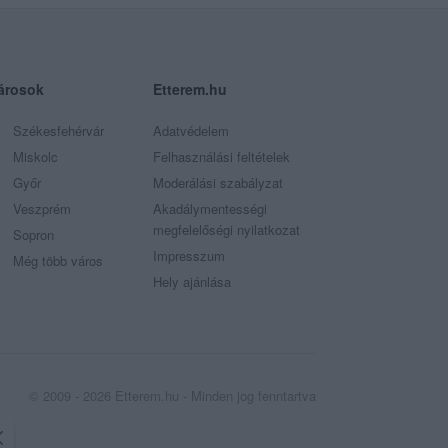
árosok
Etterem.hu
Székesfehérvár
Adatvédelem
Miskolc
Felhasználási feltételek
Győr
Moderálási szabályzat
Veszprém
Akadálymentességi
megfelelőségi nyilatkozat
Sopron
Impresszum
Még több város
Hely ajánlása
© 2009 - 2026 Etterem.hu - Minden jog fenntartva