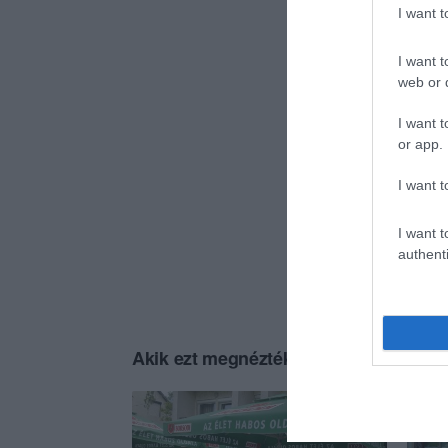
I want 
I want t
web or d
I want t
or app.
I want t
I want t
authenti
Akik ezt megnézték, ezeket is megnézt