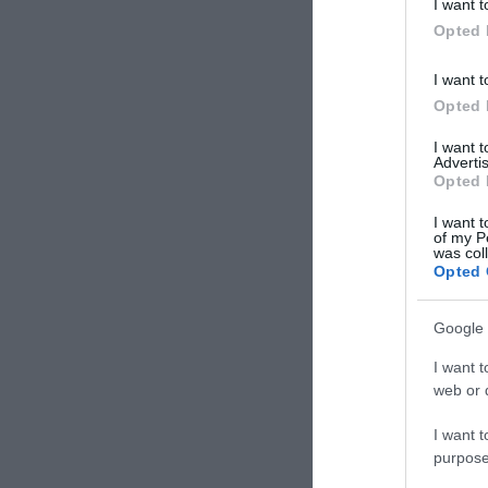
I want t
Opted 
I want t
Opted 
I want 
Advertis
Opted 
I want t
of my P
was col
Opted 
Google 
I want t
web or d
I want t
purpose