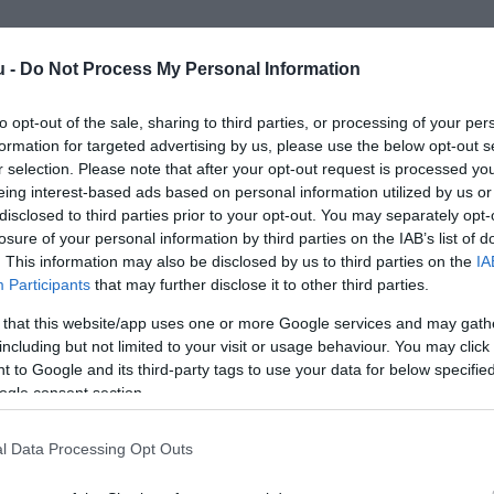
u -
Do Not Process My Personal Information
to opt-out of the sale, sharing to third parties, or processing of your per
formation for targeted advertising by us, please use the below opt-out s
r selection. Please note that after your opt-out request is processed y
eing interest-based ads based on personal information utilized by us or
Kap
disclosed to third parties prior to your opt-out. You may separately opt-
losure of your personal information by third parties on the IAB’s list of
Mutass többet
Nyitva
. This information may also be disclosed by us to third parties on the
IA
Participants
that may further disclose it to other third parties.
 that this website/app uses one or more Google services and may gath
 ne csak olvass rólunk! Gyorsan tedd le a lájkod
including but not limited to your visit or usage behaviour. You may click 
p elől! Térj be hozzánk!
 to Google and its third-party tags to use your data for below specifi
ogle consent section.
l Data Processing Opt Outs