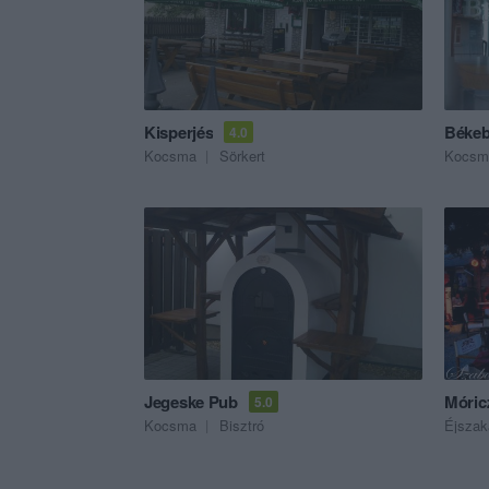
Kisperjés
Békeb
4.0
Kocsma
Sörkert
Kocsm
Jegeske Pub
Móric
5.0
Kocsma
Bisztró
Éjszak