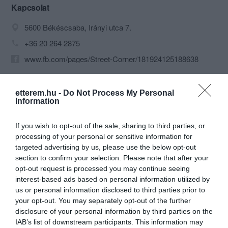
Kapcsolat
5600 Békéscsaba, Irányi utca 7.
+36 20 264 2875
www.fb.com/pages/Street-Corner/181924125188638
etterem.hu -
Do Not Process My Personal
Information
If you wish to opt-out of the sale, sharing to third parties, or
processing of your personal or sensitive information for
targeted advertising by us, please use the below opt-out
Probléma jelentése
Te vagy a tulajdonos?
section to confirm your selection. Please note that after your
opt-out request is processed you may continue seeing
interest-based ads based on personal information utilized by
us or personal information disclosed to third parties prior to
your opt-out. You may separately opt-out of the further
disclosure of your personal information by third parties on the
IAB’s list of downstream participants. This information may