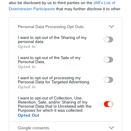
also be disclosed by us to third parties on the
IAB’s List of
Downstream Participants
that may further disclose it to other
third parties.
Please note that this website/app uses one or more Google
Personal Data Processing Opt Outs
services and may gather and store information including but
not limited to your visit or usage behaviour. You may click to
I want to opt-out of the Sharing of my
personal data.
grant or deny consent to Google and its third-party tags to
Opted In
use your data for below specified purposes in below Google
consent section.
I want to opt-out of the Sale of my
Personal Data.
Opted In
I want to opt-out of processing my
Personal Data for Targeted Advertising.
Opted In
I want to opt-out of Collection, Use,
Értékelések
Értékeld Te is
Retention, Sale, and/or Sharing of my
Personal Data that Is Unrelated with the
Purposes for which it was collected.
5
3
Opted Out
4.8
4
1
Google consents
3
0