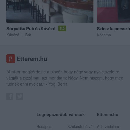
Sörpatika Pub és Kávézó
Szieszta presszó
5.0
Kávézó
Bár
Kocsma
"Amikor megkérdezte a pincér, hogy négy vagy nyolc szeletre
vágják a pizzámat, azt mondtam; Négy. Nem hiszem, hogy meg
tudnék enni nyolcat." - Yogi Berra
Legnépszerűbb városok
Etterem.hu
Budapest
Székesfehérvár
Adatvédelem