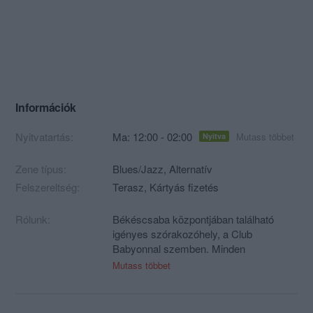
Információk
Nyitvatartás:
Ma: 12:00 - 02:00
Mutass többet
Nyitva
Zene típus:
Blues/Jazz, Alternatív
Felszereltség:
Terasz, Kártyás fizetés
Rólunk:
Békéscsaba központjában található
igényes szórakozóhely, a Club
Babyonnal szemben. Minden
korosztályt kielégítő söröző,
Mutass többet
folyamatosan újuló akciókkal.