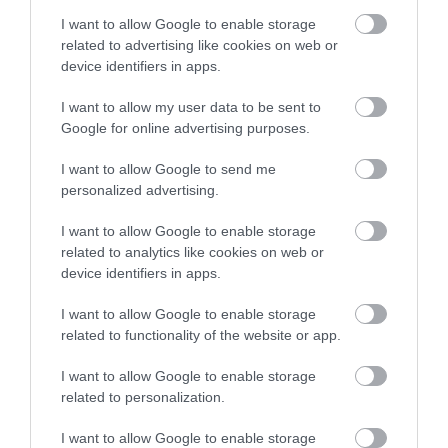
2
0
I want to allow Google to enable storage
related to advertising like cookies on web or
1
0
device identifiers in apps.
Összesen 4
I want to allow my user data to be sent to
Google for online advertising purposes.
Finom ételek; tökéletes
I want to allow Google to send me
kiszolgálás! Csak így tovább :)
personalized advertising.
köszönöm az eddigieket :)
I want to allow Google to enable storage
Toth Eniko
Jelentés
related to analytics like cookies on web or
2017. Április 21.
device identifiers in apps.
I want to allow Google to enable storage
related to functionality of the website or app.
Remek hely érdemes étkezni
.....is
I want to allow Google to enable storage
related to personalization.
Jelentés
Király József
I want to allow Google to enable storage
2017. Március 12.