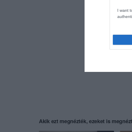
I want t
authenti
Akik ezt megnézték, ezeket is megnézt