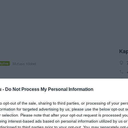
Kap
Mutass többet
Nyitva
MKB SZÉP kártya, K&H SZÉP kártya
u -
Do Not Process My Personal Information
ártyás fizetés
to opt-out of the sale, sharing to third parties, or processing of your per
formation for targeted advertising by us, please use the below opt-out s
r selection. Please note that after your opt-out request is processed y
eing interest-based ads based on personal information utilized by us or
disclosed to third parties prior to your opt-out. You may separately opt-