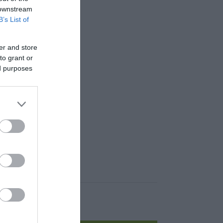
 downstream
B’s List of
er and store
to grant or
ed purposes