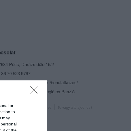
csolat
7634 Pécs, Darázs dűlő 15/2
+36 70 523 9797
http://www.tecamama.com/benutatkozas/
fb.com/Teca Mama Vendéglő és Panzió
sonal or
Probléma jelentése
Te vagy a tulajdonos?
ection to
ou may
 personal
out of the