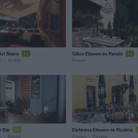
rt Bistro
Gilice Étterem és Panzió
4.5
4.5
m
Art Bár
Étterem
r Bár
Elefántos Étterem és Pizzéria
3.8
m
Bisztró
Étterem
Pizzéria