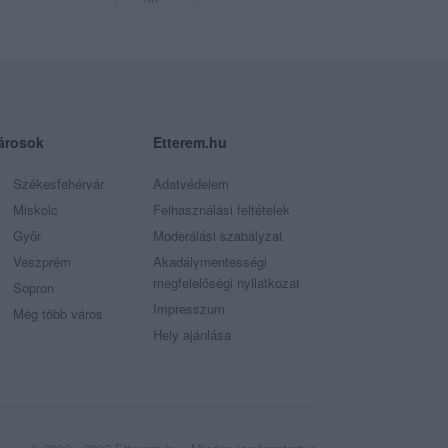
árosok
Etterem.hu
Székesfehérvár
Adatvédelem
Miskolc
Felhasználási feltételek
Győr
Moderálási szabályzat
Veszprém
Akadálymentességi
megfelelőségi nyilatkozat
Sopron
Impresszum
Még több város
Hely ajánlása