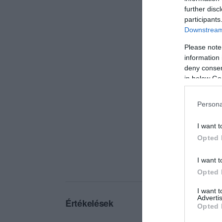
further disc
participants
Downstream 
Please note
information 
deny consent
in below Go
Persona
I want t
Opted 
I want t
Opted 
I want 
Advertis
Értékelések
Opted 