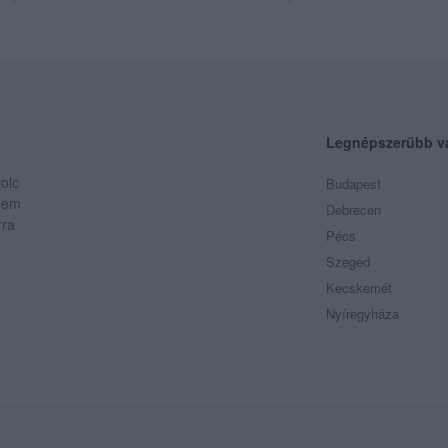
Legnépszerűbb v
olc
Budapest
 Nem
Debrecen
rra
Pécs
Szeged
Kecskemét
Nyíregyháza