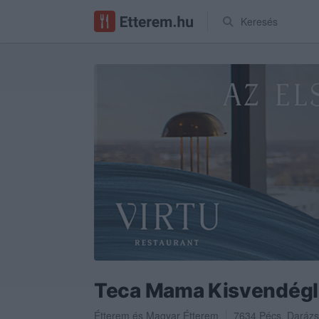
Keresés
Teca Mama Kisvendéglő
Étterem
és
Magyar Étterem
7634
Pécs
,
Darázs