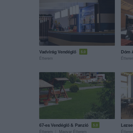
Vadvirág Vendéglő
Dóm A
5.0
Étterem
Éttere
67-es Vendéglő & Panzió
Lezse
5.0
Étterem
Magyar Étterem
Éttere