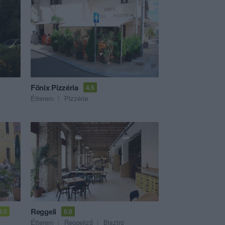
Főnix Pizzéria
4.5
Étterem
Pizzéria
Reggeli
4.0
5.0
Étterem
Reggeliző
Bisztró