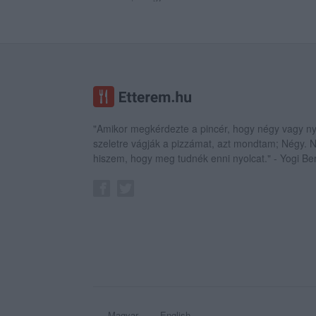
"Amikor megkérdezte a pincér, hogy négy vagy ny
szeletre vágják a pizzámat, azt mondtam; Négy.
hiszem, hogy meg tudnék enni nyolcat." - Yogi Be
Magyar
English