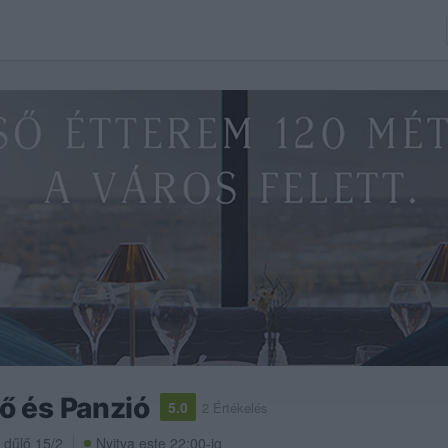
 és Panzió
5.0
2 Értékelés
 dűlő 15/2
Nyitva este 22:00-ig