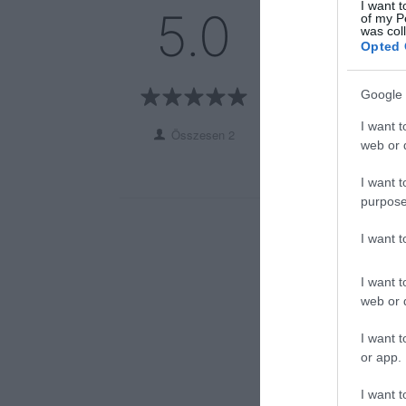
5
I want t
2
5.0
of my P
4
0
was col
Opted 
3
0
2
0
Google 
1
0
I want t
Összesen 2
web or d
I want t
purpose
I want 
I want t
web or d
I want t
or app.
I want t