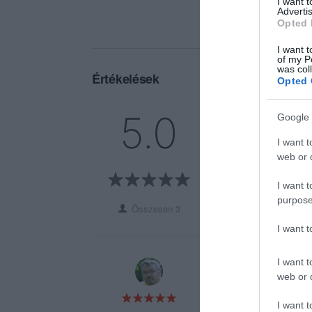
I want 
Advertis
Opted 
I want t
of my P
was col
Értékelések
Opted 
5
3
5.0
Google 
4
0
I want t
3
0
web or d
2
0
1
0
I want t
purpose
Összesen 3
I want 
I want t
Kiváló ételek,tökél
web or d
I want t