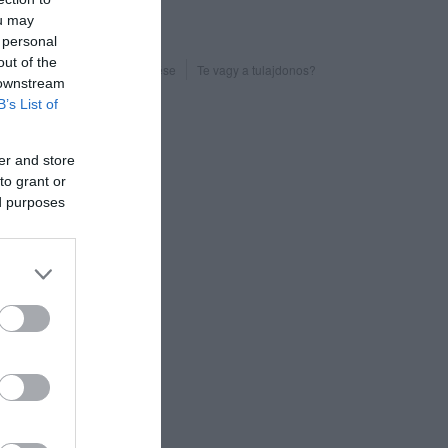
ou may
 personal
out of the
Probléma jelentése
Te vagy a tulajdonos?
 downstream
B’s List of
er and store
to grant or
ed purposes