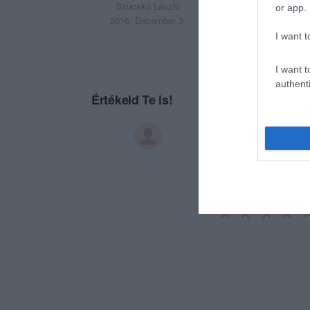
Szucskó László
or app.
2016. December 3.
I want t
I want t
authenti
Értékeld Te is!