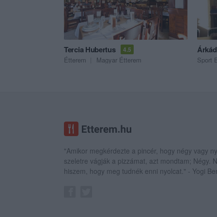
Tercia Hubertus
Árkád
4.5
Étterem
Magyar Étterem
Sport 
"Amikor megkérdezte a pincér, hogy négy vagy ny
szeletre vágják a pizzámat, azt mondtam; Négy.
hiszem, hogy meg tudnék enni nyolcat." - Yogi Be