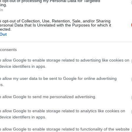
to opt-out of processing my Personal Data for Targeted
ing.
In
o opt-out of Collection, Use, Retention, Sale, and/or Sharing
ersonal Data that Is Unrelated with the Purposes for which it
lected.
Out
consents
o allow Google to enable storage related to advertising like cookies on
evice identifiers in apps.
o allow my user data to be sent to Google for online advertising
s.
to allow Google to send me personalized advertising.
o allow Google to enable storage related to analytics like cookies on
etes felszolgálással
evice identifiers in apps.
o allow Google to enable storage related to functionality of the website