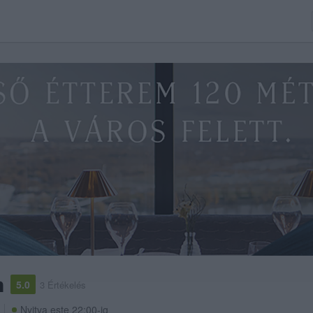
m
5.0
3 Értékelés
Nyitva este 22:00-ig