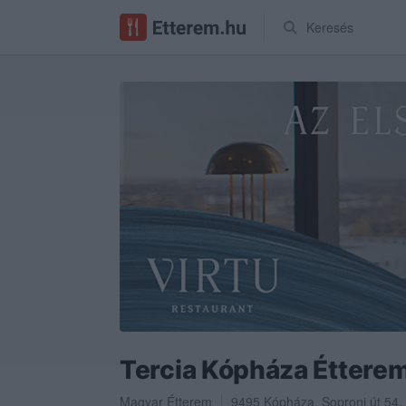
Keresés
Tercia Kópháza Éttere
Magyar Étterem
9495
Kópháza
,
Soproni út 54.