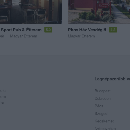
 Sport Pub & Étterem
Piros Ház Vendéglő
5.0
4.8
Bár
Magyar Étterem
Magyar Étterem
Legnépszerűbb v
olc
Budapest
 Nem
Debrecen
rra
Pécs
Szeged
Kecskemét
Nyíregyháza