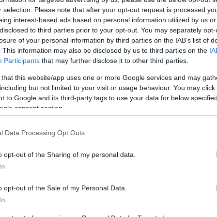
 a teraszon további 120 vendég fogadására nyílik
r selection. Please note that after your opt-out request is processed y
eing interest-based ads based on personal information utilized by us or
disclosed to third parties prior to your opt-out. You may separately opt-
losure of your personal information by third parties on the IAB’s list of
. This information may also be disclosed by us to third parties on the
IA
Participants
that may further disclose it to other third parties.
 that this website/app uses one or more Google services and may gath
including but not limited to your visit or usage behaviour. You may click 
 to Google and its third-party tags to use your data for below specifi
ogle consent section.
l Data Processing Opt Outs
o opt-out of the Sharing of my personal data.
In
o opt-out of the Sale of my Personal Data.
In