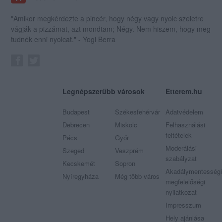
"Amikor megkérdezte a pincér, hogy négy vagy nyolc szeletre
vágják a pizzámat, azt mondtam; Négy. Nem hiszem, hogy meg
tudnék enni nyolcat." - Yogi Berra
Legnépszerűbb városok
Etterem.hu
Budapest
Székesfehérvár
Adatvédelem
Debrecen
Miskolc
Felhasználási
feltételek
Pécs
Győr
Moderálási
Szeged
Veszprém
szabályzat
Kecskemét
Sopron
Akadálymentességi
Nyíregyháza
Még több város
megfelelőségi
nyilatkozat
Impresszum
Hely ajánlása