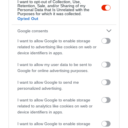
5
2
I want to opt-out of Collection, Use,
5.0
Retention, Sale, and/or Sharing of my
4
0
Personal Data that Is Unrelated with the
Purposes for which it was collected.
3
0
Opted Out
2
0
1
Google consents
0
I want to allow Google to enable storage
Összesen 2
related to advertising like cookies on web or
device identifiers in apps.
Nagyon gyors kiszolgálás.
I want to allow my user data to be sent to
Google for online advertising purposes.
Finom volt. Ajánlom a négy
sajtos pizzát mindenkinek.
I want to allow Google to send me
Gyertek bátran!
Lengyel Ármin
personalized advertising.
2020. Augusztus 11.
Jelentés
I want to allow Google to enable storage
related to analytics like cookies on web or
device identifiers in apps.
Az étteremben ebédeltünk ma
és nagyon kellemesen
I want to allow Google to enable storage