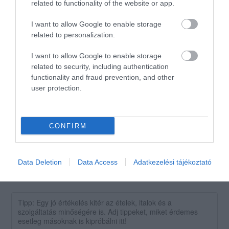
related to functionality of the website or app.
csalódtunk. A kiszolgálás
gyors és figyelmes volt,az
Gabriella Bakos
I want to allow Google to enable storage
ételek bőségesek és nagyon
2019. Július 20.
related to personalization.
finomak voltak. Egy hatalmas
kancsó limonádét kértünk ital
I want to allow Google to enable storage
gyanánt, az is ízletes és üdítő
related to security, including authentication
functionality and fraud prevention, and other
volt. A kávéjuk isteni! Gratula a
user protection.
szakácsnak és a felszolgáló
csapatnak!
Jelentés
CONFIRM
Data Deletion
Data Access
Adatkezelési tájékoztató
Értékeld Te is!