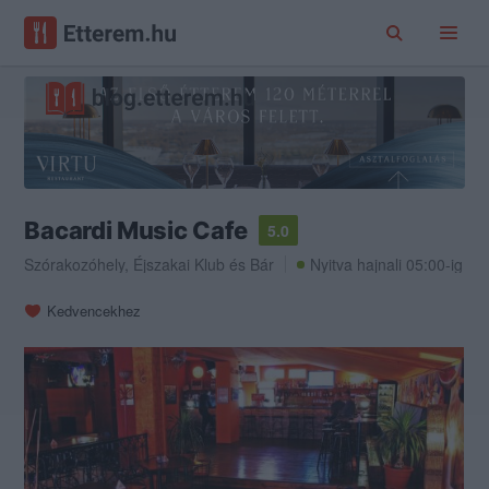
Bacardi Music Cafe
5.0
Szórakozóhely
,
Éjszakai Klub
és
Bár
Nyitva hajnali 05:00-ig
Kedvencekhez