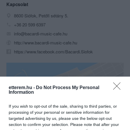
használják az új rum védjegyeként.
Kapcsolat
8600 Siófok, Petőfi sétány 5.
+36 20 599 6397
info@bacardi-music-cafe.hu
http://www.bacardi-music-cafe.hu
https://www.facebook.com/Bacardi.Siofok
etterem.hu -
Do Not Process My Personal
Information
If you wish to opt-out of the sale, sharing to third parties, or
Probléma jelentése
Te vagy a tulajdonos?
processing of your personal or sensitive information for
targeted advertising by us, please use the below opt-out
section to confirm your selection. Please note that after your