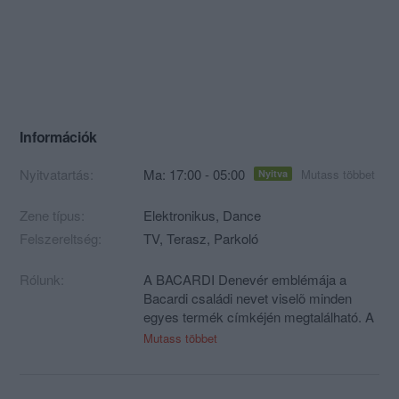
Információk
Nyitvatartás:
Ma: 17:00 - 05:00
Mutass többet
Nyitva
Zene típus:
Elektronikus, Dance
Felszereltség:
TV, Terasz, Parkoló
Rólunk:
A BACARDI Denevér emblémája a
Bacardi családi nevet viselõ minden
egyes termék címkéjén megtalálható. A
családi hagyomány szerint 1862-bõl
Mutass többet
származik, amikor is Don Facundo
felesége, Doña Amalia Lucía Victoria
Moreau azt javasolta, hogy a Denevért