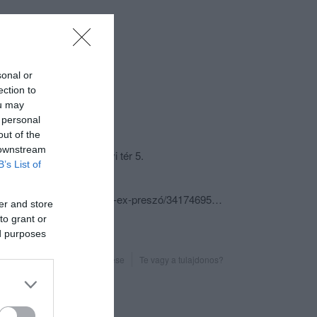
sonal or
ection to
ou may
 personal
csolat
out of the
 downstream
7150 Bonyhád, Széchenyi tér 5.
B’s List of
+36 20 263 2392
fb.com/pages/Titkos-hely-ex-preszó/341746959201248
er and store
to grant or
ed purposes
Probléma jelentése
Te vagy a tulajdonos?