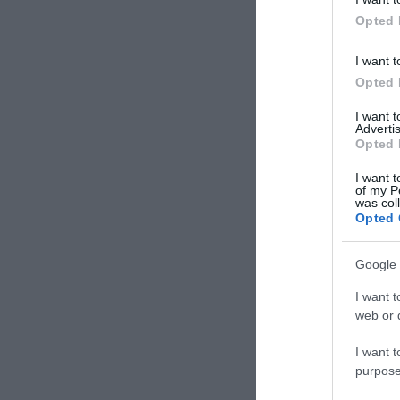
Opted 
I want t
Opted 
I want 
Advertis
Opted 
I want t
of my P
was col
Opted 
Google 
I want t
web or d
I want t
purpose