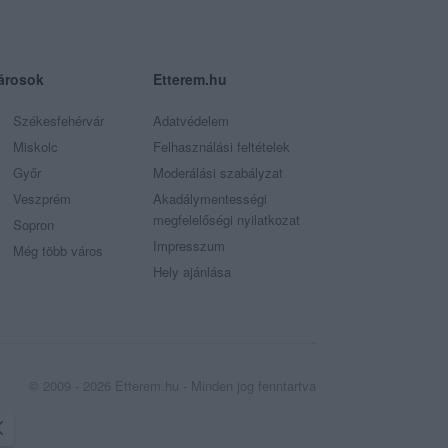
árosok
Etterem.hu
Székesfehérvár
Adatvédelem
Miskolc
Felhasználási feltételek
Győr
Moderálási szabályzat
Veszprém
Akadálymentességi
megfelelőségi nyilatkozat
Sopron
Impresszum
Még több város
Hely ajánlása
© 2009 - 2026 Etterem.hu - Minden jog fenntartva