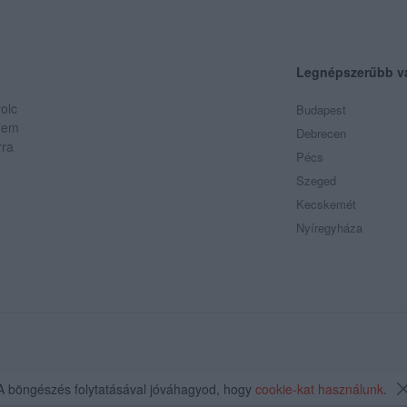
Legnépszerűbb v
olc
Budapest
 Nem
Debrecen
rra
Pécs
Szeged
Kecskemét
Nyíregyháza
A böngészés folytatásával jóváhagyod, hogy
cookie-kat használunk
.