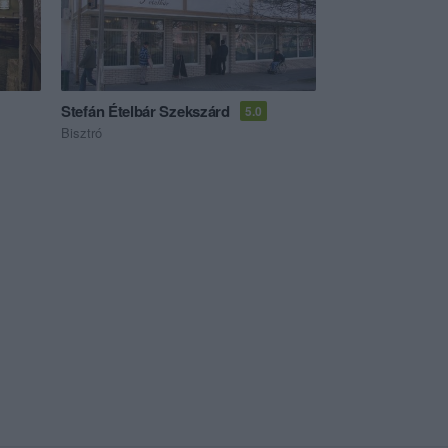
Stefán Ételbár Szekszárd
5.0
Bisztró