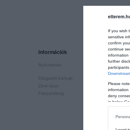
etterem.h
If you wish 
sensitive in
confirm you
continue se
Információk
information 
further disc
Nyitvatartás:
Ma: 16:00 - 02:00
M
participants
Downstream 
Elfogadott kártyák:
Please note
Zene típus:
Alternatív
information 
Felszereltség:
TV, WIFI, Biliárd, D
deny consent
in below Go
Persona
I want t