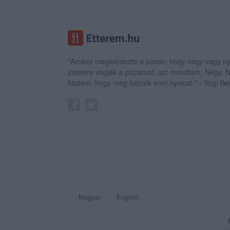
"Amikor megkérdezte a pincér, hogy négy vagy ny
szeletre vágják a pizzámat, azt mondtam; Négy.
hiszem, hogy meg tudnék enni nyolcat." - Yogi Be
Magyar
English