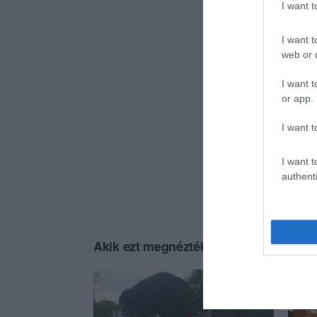
I want 
I want t
web or d
I want t
or app.
I want t
I want t
authenti
Akik ezt megnézték, ezeket is megnézt