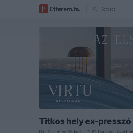
Keresés
Titkos hely ex-presszó
Bár
,
Bisztró
és
Sörkert
7150
Bonyhád
,
Szécheny