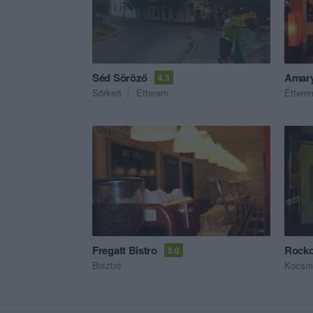
Séd Söröző
Amary
4.3
Sörkert
Étterem
Éttere
Fregatt Bistro
Rocko
5.0
Bisztró
Kocsm