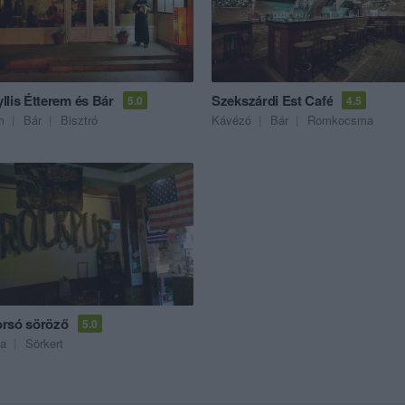
llis Étterem és Bár
Szekszárdi Est Café
5.0
4.5
m
Bár
Bisztró
Kávézó
Bár
Romkocsma
rsó söröző
5.0
a
Sörkert