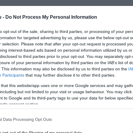
u -
Do Not Process My Personal Information
to opt-out of the sale, sharing to third parties, or processing of your per
formation for targeted advertising by us, please use the below opt-out s
r selection. Please note that after your opt-out request is processed y
eing interest-based ads based on personal information utilized by us or
Kap
disclosed to third parties prior to your opt-out. You may separately opt-
losure of your personal information by third parties on the IAB’s list of
utass többet
. This information may also be disclosed by us to third parties on the
IA
Participants
that may further disclose it to other third parties.
 that this website/app uses one or more Google services and may gath
including but not limited to your visit or usage behaviour. You may click 
arts, Csocsó, Terasz
 to Google and its third-party tags to use your data for below specifi
ogle consent section.
l Data Processing Opt Outs
o opt-out of the Sharing of my personal data.