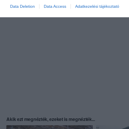
Data Deletion
Data Access
Adatkezelési tájékoztató
Akik ezt megnézték, ezeket is megnézték...