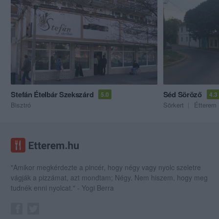
Stefán Ételbár Szekszárd
Séd Söröző
5.0
4.3
Bisztró
Sörkert
Étterem
"Amikor megkérdezte a pincér, hogy négy vagy nyolc szeletre
vágják a pizzámat, azt mondtam; Négy. Nem hiszem, hogy meg
tudnék enni nyolcat." - Yogi Berra