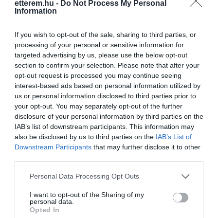
Kapcsolat
etterem.hu -
Do Not Process My Personal
Information
7100 Szekszárd, Augusz Imre utca 9-11.
+36 74 314 009
If you wish to opt-out of the sale, sharing to third parties, or
processing of your personal or sensitive information for
amaryllisetterem@freemail.hu
targeted advertising by us, please use the below opt-out
http://www.amaryllisetterem.hu/
section to confirm your selection. Please note that after your
opt-out request is processed you may continue seeing
https://www.facebook.com/pages/Amaryllis-%C3%89tterem-%C3%A9s-B%C3%A1r/103036696452557
interest-based ads based on personal information utilized by
us or personal information disclosed to third parties prior to
your opt-out. You may separately opt-out of the further
disclosure of your personal information by third parties on the
IAB’s list of downstream participants. This information may
also be disclosed by us to third parties on the
IAB’s List of
Downstream Participants
that may further disclose it to other
third parties.
Probléma jelentése
Te vagy a tulajdonos?
Please note that this website/app uses one or more Google
Personal Data Processing Opt Outs
services and may gather and store information including but
not limited to your visit or usage behaviour. You may click to
I want to opt-out of the Sharing of my
personal data.
grant or deny consent to Google and its third-party tags to
Opted In
use your data for below specified purposes in below Google