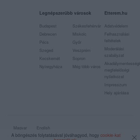
Legnépszerűbb városok
Etterem.hu
Budapest
Székesfehérvár
Adatvédelem
Debrecen
Miskolc
Felhasználási
feltételek
Pécs
Győr
Moderálási
Szeged
Veszprém
szabályzat
Kecskemét
Sopron
Akadálymentességi
Nyíregyháza
Még több város
megfelelőségi
nyilatkozat
Impresszum
Hely ajánlása
Magyar
English
A böngészés folytatásával jóváhagyod, hogy
cookie-kat
© 2009 - 2026 Etterem.hu - Minden jog fenntartva