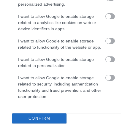
5.0
personalized advertising.
4
0
3
0
I want to allow Google to enable storage
2
0
related to analytics like cookies on web or
1
0
device identifiers in apps.
Összesen 2
I want to allow Google to enable storage
related to functionality of the website or app.
I want to allow Google to enable storage
related to personalization.
I want to allow Google to enable storage
related to security, including authentication
functionality and fraud prevention, and other
user protection.
CONFIRM
Értékelem