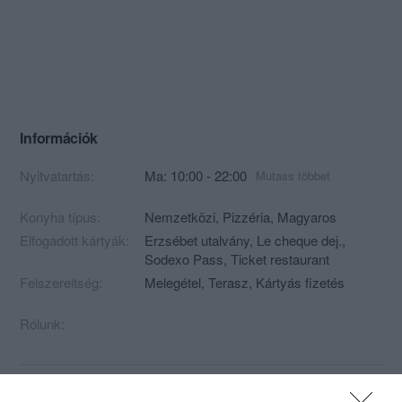
Információk
Nyitvatartás:
Ma: 10:00 - 22:00
Mutass többet
Konyha típus:
Nemzetközi
,
Pizzéria
,
Magyaros
Elfogadott kártyák:
Erzsébet utalvány, Le cheque dej.,
Sodexo Pass, Ticket restaurant
Felszereltség:
Melegétel, Terasz, Kártyás fizetés
Rólunk: